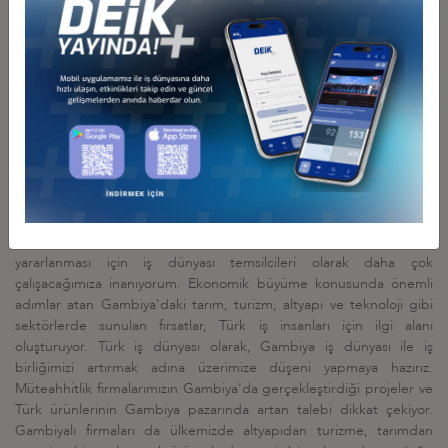
pekiştirebileceğiz. Türkiye'nin Gambiya'ya özellikle enerji alanında
yatırımlarını destekliyoruz. Yenilenebilir enerji, tarım, turizm,
madencilik alanlarında potansiyeller var. Sektörel olarak neler
yapılabileceğine bakmamız gerekiyor. Gambiya hala keşfedilmemiş
bir ülkedir. Gambiya'ya yatırım yapmanızı istiyoruz" dedi.
Olpak: "Gambiya ile iş birliğimizi artırmak adına üzerimize
düşeni yapmaya hazırız"
DEİK Başkanı Nail Olpak
ise, "Gambiya ile 100 milyon dolara
yaklaşan ve maalesef potansiyelimizi yansıtmayan bir ticaret
hacmimiz var. Hem dış ticaretimizi üst seviyelere taşımak, hem de
her iki ülkedeki yatırım imkanlarından firmalarımızın ortaklaşa
yararlanması için iş dünyası temsilcileri olarak daha çok
çalışacağımıza inanıyorum. Ekonomik büyüme konusunda önemli
adımlar atan Gambiya
'
daki tarım, turizm, altyapı ve teknoloji gibi
sektörlerde sunulan fırsatlar, Türk iş insanları için ilgi alanı
oluşturuyor. Türk iş dünyası olarak, Gambiya iş dünyası ile iş
birliğimizi artırmak adına üzerimize düşeni yapmaya hazırız.
Müteahhitlik firmalarımızın Gambiya'da gerçekleştirdiği projeler ve
Türk ürünlerinin Gambiya pazarında artan talebi dikkat çekiyor.
Gambiyalı firmaları da ülkemizde altyapıdan turizme, tarımdan