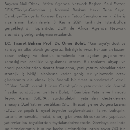
Başkanı Nail Olpak, Africa Agenda Network Başkanı Saul Frazer,
DEİK/Türkiye-Gambiya İş Konseyi Başkanı Hakkı Tuna Sayın,
Gambiya-Türkiye İş Konseyi Başkanı Fatou Senghore ve iki ülke iş
insanlarının katılımlarıyla 3 Kasım 2024 tarihinde İstanbul'da
gerçekleştirdi. Toplantıda, DEİK ile Africa Agenda Network
arasında iş birliği anlaşması imzalandı.
T.C. Ticaret Bakanı Prof. Dr. Ömer Bolat,
"Gambiya'yı dost ve
kardeş bir ülke olarak görüyoruz. İkili ilişkilerimizi, her zaman kazan-
kazan anlayışı ve dostluk temelinde her açıdan güçlendirme
kararlılığımızı özellikle vurgulamak isterim. Bu toplantı, altyapı ve
enerji projelerinden ticaret fırsatlarına, yeni yatırım olanaklarından
stratejik iş birliği alanlarına kadar geniş bir yelpazede ortak
çıkarlarımızı ele almak için önemli bir fırsat sunmaktadır" dedi.
"Gülen Sahil" olarak bilinen Gambiya'nın yatırımcılar için önemli
fırsatlar sunduğunu belirten Bolat, "Gambiya Yatırım ve İhracatı
Teşvik Ajansı (GIEPA), sürdürülebilir yatırımları desteklemek
amacıyla Özel Yatırım Sertifikası (SIC), İhracat İşleme Bölgesi Lisansı
(EPZL) ve çeşitli bireysel teşvikler sağlamaktadır. Tarım, balıkçılık,
turizm, ormancılık, imalat, enerji gibi öncelikli sektörlere yapılacak
yatırımlar bu teşviklerden faydalanabilmektedir. Gambiya özelinde
ise firmalarımızın bugüne kadar üstlendikleri proje sayısı 740 bin