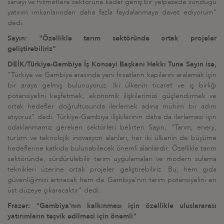
sanayi ve hizmetlere sektörüne kadar geniş bir yelpazede sunduğu
yatırım imkanlarından daha fazla faydalanmaya davet ediyorum"
dedi.
Sayın: "Özellikle tarım sektöründe ortak projeler
geliştirebiliriz"
DEİK/Türkiye-Gambiya İş Konseyi Başkanı Hakkı Tuna Sayın ise,
"Türkiye ve Gambiya arasında yeni fırsatların kapılarını aralamak için
bir araya gelmiş bulunuyoruz. İki ülkenin ticaret ve iş birliği
potansiyelini keşfetmek, ekonomik ilişkilerimizi güçlendirmek ve
ortak hedefler doğrultusunda ilerlemek adına mühim bir adım
atıyoruz" dedi. Türkiye-Gambiya ilişkilerinin daha da ilerlemesi için
odaklanmamız gereken sektörleri belirten Sayın, "Tarım, enerji,
turizm ve teknolojik inovasyon alanları, her iki ülkenin de büyüme
hedeflerine katkıda bulunabilecek önemli alanlardır. Özellikle tarım
sektöründe, sürdürülebilir tarım uygulamaları ve modern sulama
teknikleri üzerine ortak projeler geliştirebiliriz. Bu, hem gıda
güvenliğimizi artıracak hem de Gambiya'nın tarım potansiyelini en
üst düzeye çıkaracaktır" dedi.
Frazer: "Gambiya'nın kalkınması için özellikle uluslararası
yatırımların teşvik edilmesi için önemli"