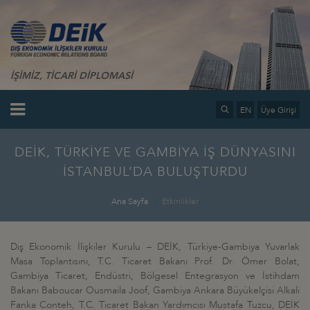
İŞİMİZ, TİCARİ DİPLOMASİ
EN
Üye Girişi
DEİK, TÜRKİYE VE GAMBİYA İŞ DÜNYASINI
İSTANBUL’DA BULUŞTURDU
Ana Sayfa
Etkinlikler
Dış Ekonomik İlişkiler Kurulu – DEİK, Türkiye-Gambiya Yuvarlak
Masa Toplantısını, T.C. Ticaret Bakanı Prof. Dr. Ömer Bolat,
Gambiya Ticaret, Endüstri, Bölgesel Entegrasyon ve İstihdam
Bakanı Baboucar Ousmaila Joof, Gambiya Ankara Büyükelçisi Alkali
Fanka Conteh, T.C. Ticaret Bakan Yardımcısı Mustafa Tuzcu, DEİK