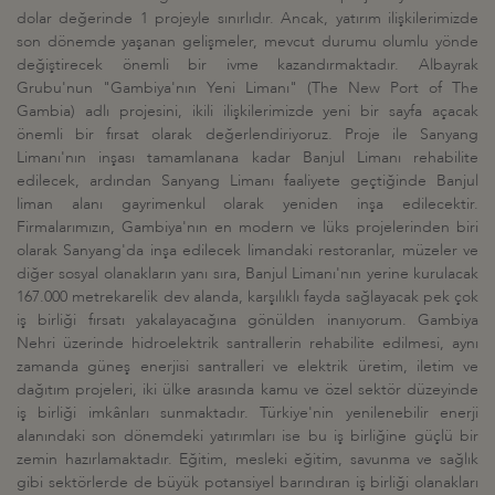
dolar değerinde 1 projeyle sınırlıdır. Ancak, yatırım ilişkilerimizde
son dönemde yaşanan gelişmeler, mevcut durumu olumlu yönde
değiştirecek önemli bir ivme kazandırmaktadır. Albayrak
Grubu'nun "Gambiya'nın Yeni Limanı" (The New Port of The
Gambia) adlı projesini, ikili ilişkilerimizde yeni bir sayfa açacak
önemli bir fırsat olarak değerlendiriyoruz. Proje ile Sanyang
Limanı'nın inşası tamamlanana kadar Banjul Limanı rehabilite
edilecek, ardından Sanyang Limanı faaliyete geçtiğinde Banjul
liman alanı gayrimenkul olarak yeniden inşa edilecektir.
Firmalarımızın, Gambiya'nın en modern ve lüks projelerinden biri
olarak Sanyang'da inşa edilecek limandaki restoranlar, müzeler ve
diğer sosyal olanakların yanı sıra, Banjul Limanı'nın yerine kurulacak
167.000 metrekarelik dev alanda, karşılıklı fayda sağlayacak pek çok
iş birliği fırsatı yakalayacağına gönülden inanıyorum. Gambiya
Nehri üzerinde hidroelektrik santrallerin rehabilite edilmesi, aynı
zamanda güneş enerjisi santralleri ve elektrik üretim, iletim ve
dağıtım projeleri, iki ülke arasında kamu ve özel sektör düzeyinde
iş birliği imkânları sunmaktadır. Türkiye'nin yenilenebilir enerji
alanındaki son dönemdeki yatırımları ise bu iş birliğine güçlü bir
zemin hazırlamaktadır. Eğitim, mesleki eğitim, savunma ve sağlık
gibi sektörlerde de büyük potansiyel barındıran iş birliği olanakları