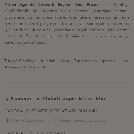
Africa Agenda Network Başkanı Saul Frazer
ise, "Gambiya
sürdürülebilir bir kalkınma için uluslararası yatırımlara bağımlı.
Uluslararası sınırlar ötesi ticaret üye ülkeler arasında sınırlama
olmaksızın ticareti geliştiriyor. Bu unsurlar Gambiya'nın kalkınması
için özellikle uluslararası yatırımların teşvik edilmesi için önemli
adımlardır. Burada bulunan tüm firmaları ülkemize yatırım yapmaya
davet ediyoruz" dedi.
Türkiye-Gambiya Yuvarlak Masa Toplantısının sponsoru ise,
Albayrak Holding oldu.
İş Konseyi ile Alakalı Diğer Etkinlikler
GAMBİYA: İŞ VE YATIRIM FIRSATLARI" SUNUMU
13 Ekim 2023 Cuma
Türkiye - Gambiya İş Konseyi
GAMBİYA HEYETİ İLE TOPLANTI