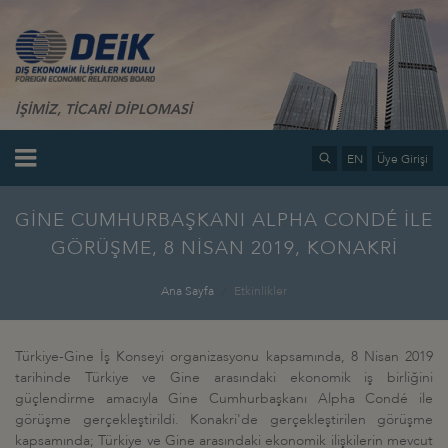
İŞİMİZ, TİCARİ DİPLOMASİ
EN
Üye Girişi
GİNE CUMHURBAŞKANI ALPHA CONDÉ İLE
GÖRÜŞME, 8 NİSAN 2019, KONAKRİ
Ana Sayfa
Etkinlikler
Türkiye-Gine İş Konseyi organizasyonu kapsamında, 8 Nisan 2019
tarihinde Türkiye ve Gine arasındaki ekonomik iş birliğini
güçlendirme amacıyla Gine Cumhurbaşkanı Alpha Condé ile
görüşme gerçekleştirildi. Konakri'de gerçekleştirilen görüşme
kapsamında; Türkiye ve Gine arasındaki ekonomik ilişkilerin mevcut