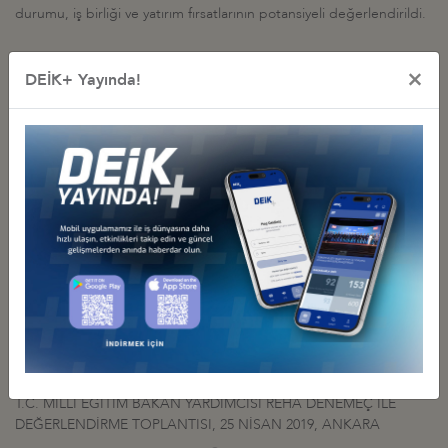
durumu, iş birliği ve yatırım fırsatlarının potansiyeli değerlendirildi.
×
DEİK+ Yayında!
İş Konseyi ile Alakalı Diğer Etkinlikler
GİNE SPOR BAKANI İLE HYBRİD TOPLANTI
04 Aralık 2020 Cuma
Türkiye - Gine İş Konseyi
TÜRKİYE-GİNE INTERCONNECTED BUSİNESS TOPLANTISI
18 Ağustos 2020 Salı
Türkiye - Gine İş Konseyi
GİNE CUMHURBAŞKANI’NIN TÜRKİYE-GİNE İŞ KONSEYİ İLE
GERÇEKLEŞTİRDİĞİ TOPLANTI, 3 MAYIS 2019, İSTANBUL
03 Mayıs 2019 Cuma
Türkiye - Gine İş Konseyi
T.C. MİLLİ EĞİTİM BAKAN YARDIMCISI REHA DENEMEÇ İLE
DEĞERLENDİRME TOPLANTISI, 25 NİSAN 2019, ANKARA