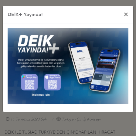
İş Konseyi ile Alakalı Diğer Etkinlikler
×
DEİK+ Yayında!
DEİK/TÜRKİYE-ÇİN İŞ KONSEYİ, PEKİN’E HEYET ZİYARETİ
GERÇEKLEŞTİRDİ.
22 Haziran 2026 Pazartesi
Türkiye - Çin İş Konseyi
TÜRKİYE VE ÇİN İŞ DÜNYASI İSTANBUL’DA BİR ARAYA GELDİ
07 Şubat 2026 Cumartesi
Türkiye - Çin İş Konseyi
TÜRKİYE-ÇİN İŞ KONFERANSI’NDA KÜRESEL TEDARİK ZİNCİRİ
MASAYA YATIRILDI
29 Kasım 2023 Çarşamba
Türkiye - Çin İş Konseyi
TÜRKİYE VE ÇİN İŞ DÜNYASI DİJİTAL DÖNÜŞÜMÜN GELECEĞİ
İÇİN İSTANBUL’DA BULUŞTU
11 Temmuz 2023 Salı
Türkiye - Çin İş Konseyi
DEİK İLE TÜSİAD TÜRKİYE’DEN ÇİN’E YAPILAN İHRACATI