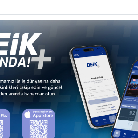
9 Mayıs 2019'da İstanbul'da düzenlendi.
er
EYİ’NİN PANAMA VE KÜBA ZİYARETİ
 Karayipler İş Konseyi
LİĞİ TOPLANTISI
 Karayipler İş Konseyi
I, DEİK MERKEZİ
 ve Karayipler İş Konseyi
COSTA RICA AND TURKEY
ika ve Karayipler İş Konseyi
EL SALVADOR