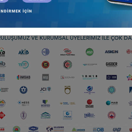
ika ve Karayipler İş Konseyi
ULUŞUMUZ VE KURUMSAL ÜYELERİMİZ İLE ÇOK DA