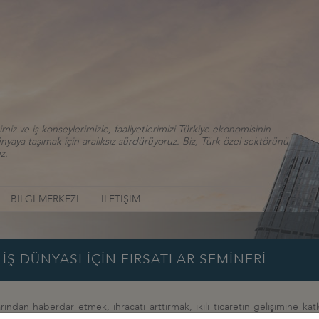
iz ve iş konseylerimizle, faaliyetlerimizi Türkiye ekonomisinin
aya taşımak için aralıksız sürdürüyoruz. Biz, Türk özel sektörünü
z.
BİLGİ MERKEZİ
İLETİŞİM
İŞ DÜNYASI İÇİN FIRSATLAR SEMİNERİ
larından haberdar etmek, ihracatı arttırmak, ikili ticaretin gelişimine ka