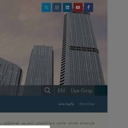
EN
Üye Girişi
Ana Sayfa
Etkinlikler
tkı sağlamak ve yeni ortaklıklara vesile olmak amacıyla