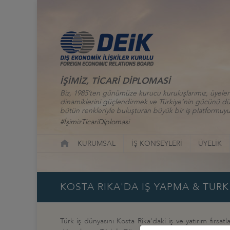
İŞİMİZ, TİCARİ DİPLOMASİ
Biz, 1985’ten günümüze kurucu kuruluşlarımız, üyelerim
dinamiklerini güçlendirmek ve Türkiye’nin gücünü düny
bütün renkleriyle buluşturan büyük bir iş platformuyu
#İşimizTicariDiplomasi
KURUMSAL
İŞ KONSEYLERİ
ÜYELİK
KOSTA RİKA'DA İŞ YAPMA & TÜRK 
Türk iş dünyasını Kosta Rika'daki iş ve yatırım fırsat