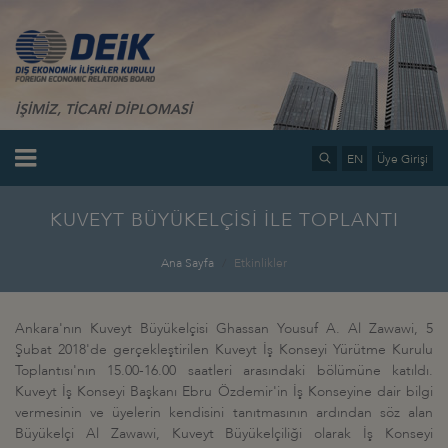
İŞİMİZ, TİCARİ DİPLOMASİ
EN
Üye Girişi
KUVEYT BÜYÜKELÇİSİ İLE TOPLANTI
Ana Sayfa
Etkinlikler
Ankara'nın Kuveyt Büyükelçisi Ghassan Yousuf A. Al Zawawi, 5
Şubat 2018'de gerçekleştirilen Kuveyt İş Konseyi Yürütme Kurulu
Toplantısı'nın 15.00-16.00 saatleri arasındaki bölümüne katıldı.
Kuveyt İş Konseyi Başkanı Ebru Özdemir'in İş Konseyine dair bilgi
vermesinin ve üyelerin kendisini tanıtmasının ardından söz alan
Büyükelçi Al Zawawi, Kuveyt Büyükelçiliği olarak İş Konseyi