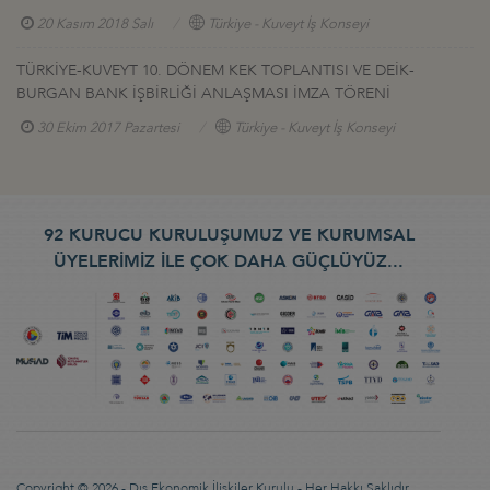
20 Kasım 2018 Salı
Türkiye - Kuveyt İş Konseyi
TÜRKİYE-KUVEYT 10. DÖNEM KEK TOPLANTISI VE DEİK-
BURGAN BANK İŞBİRLİĞİ ANLAŞMASI İMZA TÖRENİ
30 Ekim 2017 Pazartesi
Türkiye - Kuveyt İş Konseyi
92 KURUCU KURULUŞUMUZ VE KURUMSAL
ÜYELERİMİZ İLE ÇOK DAHA GÜÇLÜYÜZ...
Copyright © 2026 - Dış Ekonomik İlişkiler Kurulu - Her Hakkı Saklıdır.