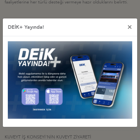
faaliyetlerine her türlü desteği vermeye hazır olduklarını belirtti.
×
DEİK+ Yayında!
İş Konseyi ile Alakalı Diğer Etkinlikler
"WEBINAR: REPORT LAUNCH BILATERAL TRADE AND FOREIGN
DIRECT INVESTMENT FOR KUWAIT AND TURKEY: LEVERAGING
ECONOMIC RELATIONS TO PROMOTE FURTHER GROWTH "
04 Kasım 2021 Perşembe
Türkiye - Kuveyt İş Konseyi
TURKEY-KUWAIT COLLABORATION & MUTUAL INVESTMENTS
IN BANKING & FINANCE SECTOR
27 Eylül 2021 Pazartesi
Türkiye - Kuveyt İş Konseyi
KUVEYT ANKARA BÜYÜKELÇİSİ İLE GÖRÜŞME
11 Aralık 2018 Salı
Türkiye - Kuveyt İş Konseyi
KUVEYT İŞ KONSEYİ'NİN KUVEYT ZİYARETİ