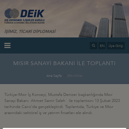
İŞİMİZ, TİCARİ DİPLOMASİ
EN
Üye Girişi
MISIR SANAYİ BAKANI İLE TOPLANTI
Ana Sayfa
Etkinlikler
Türkiye-Mısır İş Konseyi, Mustafa Denizer başkanlığında Mısır
Sanayi Bakanı Ahmet Samir Saleh ile toplantısını 13 Şubat 2023
tarihinde Cairo'da gerçekleştirdi. Toplantıda, Türkiye ve Mısır
arasındaki sektörel iş ve yatırım fırsatları ele alındı.