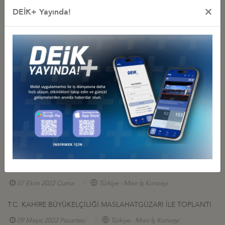
×
DEİK+ Yayında!
İş Konseyi ile Alakalı Diğer Etkinlikler
TÜRKİYE-MISIR TİCARET HACMİ HEDEFİ: 15 MİLYAR DOLAR
04 Şubat 2026 Çarşamba
Türkiye - Mısır İş Konseyi
MISIRLI İŞ ADAMLARI BİRLİĞİ İLE TOPLANTI
01 Kasım 2023 Çarşamba
Türkiye - Mısır İş Konseyi
TÜRKİYE-MISIR YUVARLAK MASA TOPLANTISI
27 Ekim 2023 Cuma
Türkiye - Mısır İş Konseyi
MISIR ARAP CUMHURİYETİ İSTANBUL BAŞKONSOLOSU İLE
TOPLANTI
07 Ekim 2022 Cuma
Türkiye - Mısır İş Konseyi
T.C. KAHİRE BÜYÜKELÇİLİĞİ MASLAHATGÜZARI İLE TOPLANTI
09 Mayıs 2022 Pazartesi
Türkiye - Mısır İş Konseyi