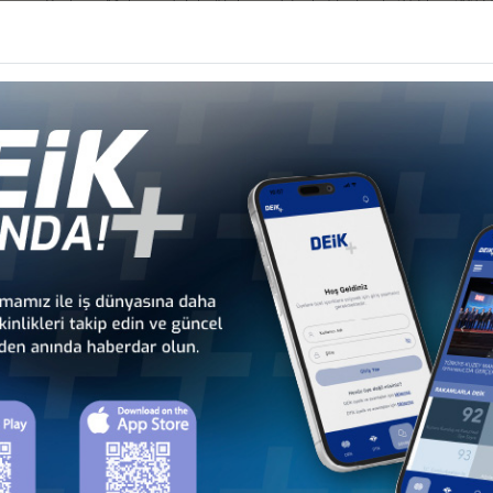
syonu Başkanı Mohamed Zaki Al- Sewedy'in katılımlarıyla 27 Ekim 2023 ta
mzalandı.
er
R DOLAR
seyi
seyi
yi
OSU İLE TOPLANTI