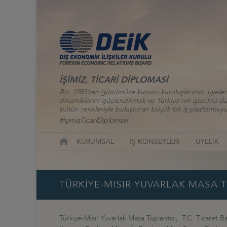
İŞİMİZ, TİCARİ DİPLOMASİ
Biz, 1985’ten günümüze kurucu kuruluşlarımız, üyelerim
dinamiklerini güçlendirmek ve Türkiye’nin gücünü düny
bütün renkleriyle buluşturan büyük bir iş platformuyu
#İşimizTicariDiplomasi
KURUMSAL
İŞ KONSEYLERİ
ÜYELİK
TÜRKİYE-MISIR YUVARLAK MASA 
Türkiye-Mısır Yuvarlak Masa Toplantısı, T.C. Ticaret 