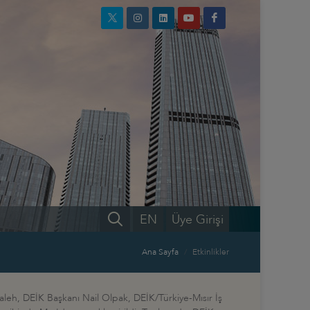
EN
Üye Girişi
Ana Sayfa
Etkinlikler
aleh, DEİK Başkanı Nail Olpak, DEİK/Türkiye-Mısır İş