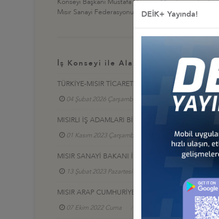
Konseyi Başkanı Mustafa Denizer, Mısır Sanayi Federa
Mısır Sanayi Federasyonu arasında mutabakat zaptı i
DEİK+ Yayında!
İş Konseyi ile Alakalı Diğer Etkinlikl
TÜRKİYE-MISIR TİCARET HACMİ HEDEFİ: 15 MİLYA
04 Şubat 2026 Çarşamba
Türkiye - Mısır İş Kon
MISIRLI İŞ ADAMLARI BİRLİĞİ İLE TOPLANTI
01 Kasım 2023 Çarşamba
Türkiye - Mısır İş Kon
MISIR SANAYİ BAKANI İLE TOPLANTI
13 Şubat 2023 Pazartesi
Türkiye - Mısır İş Konse
MISIR ARAP CUMHURİYETİ İSTANBUL BAŞKONSOL
07 Ekim 2022 Cuma
Türkiye - Mısır İş Konseyi