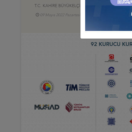
T.C. KAHİRE BÜYÜKELÇİLİĞİ MASLAHATGÜZARI İL
09 Mayıs 2022 Pazartesi
Türkiye - Mısır İş Kons
92 KURUCU KUR