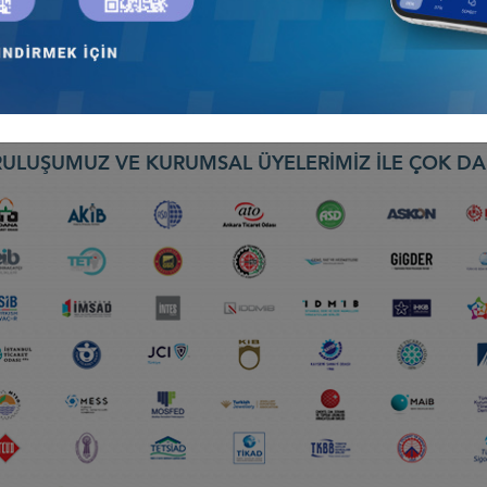
E TOPLANTI
eyi
ULUŞUMUZ VE KURUMSAL ÜYELERİMİZ İLE ÇOK DA