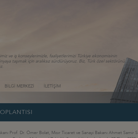
iz ve iş konseylerimizle, faaliyetlerimizi Türkiye ekonomisinin
aya taşımak için aralıksız sürdürüyoruz. Biz, Türk özel sektörünü
z.
BİLGİ MERKEZİ
İLETİŞİM
TOPLANTISI
Bakanı Prof. Dr. Ömer Bolat, Mısır Ticaret ve Sanayi Bakanı Ahmet Samir S