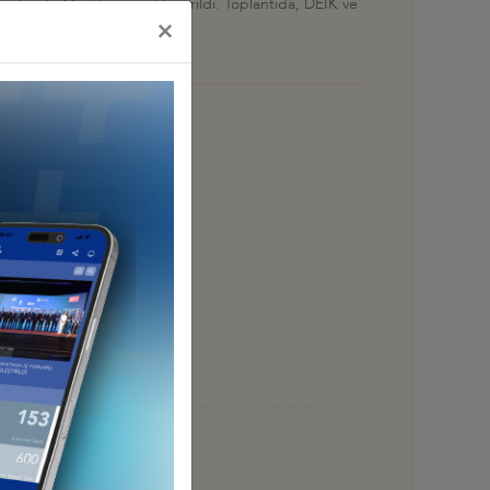
rihinde Mısı'da gerçekleştirildi. Toplantıda, DEİK ve
×