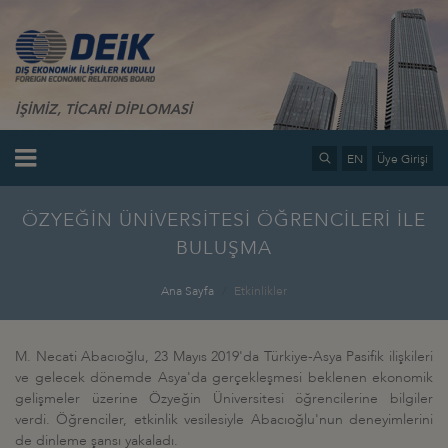
İŞİMİZ, TİCARİ DİPLOMASİ
EN
Üye Girişi
ÖZYEĞİN ÜNİVERSİTESİ ÖĞRENCİLERİ İLE
BULUŞMA
Ana Sayfa
Etkinlikler
M. Necati Abacıoğlu, 23 Mayıs 2019'da Türkiye-Asya Pasifik ilişkileri
ve gelecek dönemde Asya'da gerçekleşmesi beklenen ekonomik
gelişmeler üzerine Özyeğin Üniversitesi öğrencilerine bilgiler
verdi. Öğrenciler, etkinlik vesilesiyle Abacıoğlu'nun deneyimlerini
de dinleme şansı yakaladı.