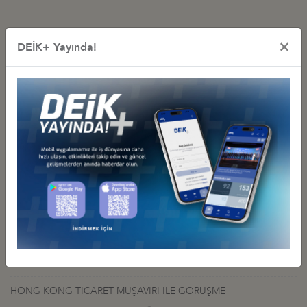
×
DEİK+ Yayında!
İş Konseyi ile Alakalı Diğer Etkinlikler
DEİK/TÜRKİYE-HONG KONG İŞ KONSEYİ’NİN KUŞAK VE YOL
ZİRVESİ VESİLESİYLE HONG KONG’A HEYET ZİYARETİ, 7-11
EYLÜL 2026
10 Ağustos 2026 Pazartesi
Türkiye - Hong Kong İş Konseyi
HONG KONG ÖZEL İDARİ BÖLGESİ BAŞ YÖNETİCİSİ CARRİE
LAM İLE GÖRÜŞME
05 Şubat 2021 Cuma
Türkiye - Hong Kong İş Konseyi
HONG KONG İŞ VE YATIRIM FIRSATLARI SEMİNERİ
02 Haziran 2020 Salı
Türkiye - Hong Kong İş Konseyi
HONG KONG TİCARET MÜŞAVİRİ İLE GÖRÜŞME