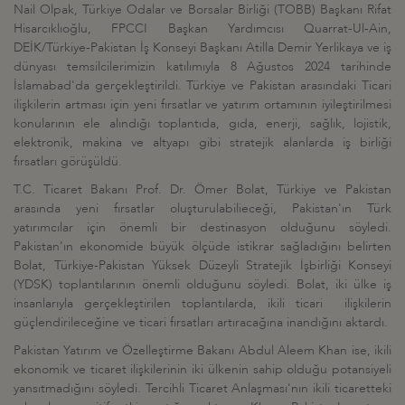
Nail Olpak, Türkiye Odalar ve Borsalar Birliği (TOBB) Başkanı Rifat
Hisarcıklıoğlu, FPCCI Başkan Yardımcısı Quarrat-Ul-Ain,
DEİK/Türkiye-Pakistan İş Konseyi Başkanı Atilla Demir Yerlikaya ve iş
dünyası temsilcilerimizin katılımıyla 8 Ağustos 2024 tarihinde
İslamabad'da gerçekleştirildi. Türkiye ve Pakistan arasındaki Ticari
ilişkilerin artması için yeni fırsatlar ve yatırım ortamının iyileştirilmesi
konularının ele alındığı toplantıda, gıda, enerji, sağlık, lojistik,
elektronik, makina ve altyapı gibi stratejik alanlarda iş birliği
fırsatları görüşüldü.
T.C. Ticaret Bakanı Prof. Dr. Ömer Bolat, Türkiye ve Pakistan
arasında yeni fırsatlar oluşturulabilieceği, Pakistan'ın Türk
yatırımcılar için önemli bir destinasyon olduğunu söyledi.
Pakistan'ın ekonomide büyük ölçüde istikrar sağladığını belirten
Bolat, Türkiye-Pakistan Yüksek Düzeyli Stratejik İşbirliği Konseyi
(YDSK) toplantılarının önemli olduğunu söyledi. Bolat, iki ülke iş
insanlarıyla gerçekleştirilen toplantılarda, ikili ticari ilişkilerin
güçlendirileceğine ve ticari fırsatları artıracağına inandığını aktardı.
Pakistan Yatırım ve Özelleştirme Bakanı Abdul Aleem Khan ise, ikili
ekonomik ve ticaret ilişkilerinin iki ülkenin sahip olduğu potansiyeli
yansıtmadığını söyledi. Tercihli Ticaret Anlaşması'nın ikili ticaretteki