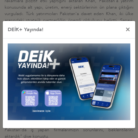
rakamlara pozitif etki yaptığını aktaran Khan, Pakistan'a yatırım
konusunda alt yapı, üretim, enerji sektörlerinin ön plana çıktığını
vurguladı. Türk yatırımcıları Pakistan'a davet eden Khan, iki ülke
arasındaki stratejik partnerliğin önemli olduğunu belirtti. Sanayi,
tarım, yenilenebilir enerji başlıklarının iki ülke arasındaki öncelikli
×
DEİK+ Yayında!
alanlar olarak değerlendirildiğini belirten Khan, sürdürülebilir
kalkınma için bu alanlardaki yatırımların ilişkileri derinleştireceğini
söyledi.
DEİK Başkanı Nail Olpak ise, "Special Investment Facilitation
Council'ın Pakistan'da yatırım yapan firmalarımız ve ikili ekonomik
ilişkilerin güçlendirilmesi konusunda önemli olduğunu vurguladı.
Sağlık, dijital teknolojiler, helal gıda sertifikasyonu konularında iş
birliği fırsatlarının olduğunu belirten Olpak, Türkiye'nin küresel
ölçekte de sahip olduğu müteahhitlik ve teknik müşavirlik
tecrübelerinin Pakistan'ın alt yapı projelerine destek konusunda
hazır olduğunu söyledi.
Türkiye Odalar ve Borsalar Birliği (TOBB) Başkanı Rifat
Hisarcıklıoğlu ise, "İki ülke ekonomik ilişkilerinin mevcut durumu ve
daha üst seviyelere çıkarılması için görüşlerimizi paylaştık.
Pakistan'da iş yapan firmalarımızın sorunlarını, beklentilerini
aktardık" diye konuştu.