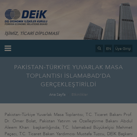
İŞİMİZ, TİCARİ DİPLOMASİ
EN
Üye Girişi
PAKİSTAN-TÜRKİYE YUVARLAK MASA
TOPLANTISI İSLAMABAD’DA
GERÇEKLEŞTİRİLDİ
Ana Sayfa
Etkinlikler
Pakistan-Türkiye Yuvarlak Masa Toplantısı; T.C. Ticaret Bakanı Prof.
Dr. Ömer Bolat, Pakistan Yatırım ve Özelleştirme Bakanı Abdul
Aleem Khan başkanlığında, T.C. İslamabad Büyükelçisi Mehmet
Paçacı, T.C. Ticaret Bakan Yardımcısı Mustafa Tuzcu, DEİK Başkanı