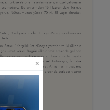
azır. Türkiye ile önemli anlaşmalar için özel çalışmalar
 aşamadayız. Bu anlaşmaları 15 Haziran'daki Türkiye
liyoruz. Nüfusumuzun yüzde 70'ini, 35 yaşın altındaki
z Satıcı, "Gelişmekte olan Türkiye-Paraguay ekonomik
" dedi.
Satıcı, "Karşılıklı üst düzey ziyaretler ve iki ülkenin
 çok umut verici. Bugün ülkelerimiz arasında gelinen
lemek ve yeni iş birliklerini en kısa sürede hayata
ektörlerinde iş birliği potansiyeli bulunuyor, İki ülke
×
'e açık olması ve Serbest Ticaret Anlaşması ihtiyacımız
ir. Öncelikli olarak iki ülke arasında serbest ticaret
laşacaktır" şeklinde konuştu.
-QVDTSACAo