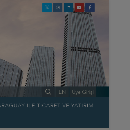
EN
Üye Girişi
ARAGUAY İLE TİCARET VE YATIRIM