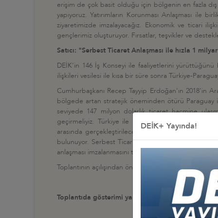
erişim de çok basit olduğu için bölgenin en fazla dış y
yapıyoruz. Yatırımların Korunması Anlaşması ile bi
ziyaretimizde imzalayacağız. Ekonomik ve ticari iliş
gençlerimiz oluşturuyor. Fırsatlar, teşvikler ve destek
Satıcı: "Serbest Ticaret Anlaşması ile hızla 1 milyar
DEİK'in 146 İş Konseyi ile faaliyetlerini yürüttüğü
ilişkileri vesilesi ile kısa bir süre sonra Türkiye-Par
Cumhurbaşkanı Recep Tayyip Erdoğan'ın 2018'in Aralık a
bölgede artan stratejik öneminden ötürü Paraguay il
seviyede 147 milyon dolarlık ticaret hacmine ulaşm
geçirmeliyiz. Türkiye ile Paraguay arasında altyapı ya
DEİK+ Yayında!
arasında gerçekleştirilecek yakın iş birliğiyle karşıl
bulunuyor. Serbest Ticaret Anlaşması hayata geçtiğind
anlaşması imzalanmasını temenni ediyoruz. Bu sayede i
Toplantının açılışından önce DEİK ve Paraguay Sanayicil
Toplantıda gösterimi yapılan videolar için linke tık