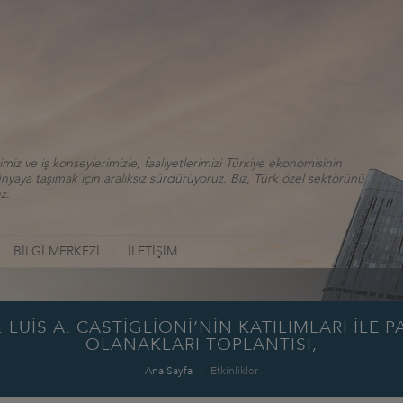
iz ve iş konseylerimizle, faaliyetlerimizi Türkiye ekonomisinin
aya taşımak için aralıksız sürdürüyoruz. Biz, Türk özel sektörünü
z.
BİLGİ MERKEZİ
İLETİŞİM
 LUİS A. CASTİGLİONİ’NİN KATILIMLARI İLE P
OLANAKLARI TOPLANTISI,
Ana Sayfa
Etkinlikler