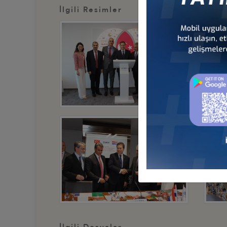
İlgili Resimler
İlgili Dosyalar