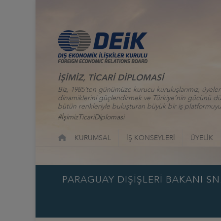
İŞİMİZ, TİCARİ DİPLOMASİ
Biz, 1985’ten günümüze kurucu kuruluşlarımız, üyelerim
dinamiklerini güçlendirmek ve Türkiye’nin gücünü düny
bütün renkleriyle buluşturan büyük bir iş platformuyu
#İşimizTicariDiplomasi
KURUMSAL
İŞ KONSEYLERİ
ÜYELİK
PARAGUAY DIŞİŞLERİ BAKANI SN.