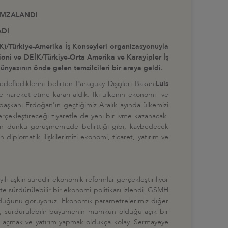
 İMZALANDI
ADI
EİK)/Türkiye-Amerika İş Konseyleri organizasyonuyla
glioni ve DEİK/Türkiye-Orta Amerika ve Karayipler İş
ünyasının önde gelen temsilcileri bir araya geldi.
edeflediklerini belirten Paraguay Dışişleri Bakanı
Luis
ikte hareket etme kararı aldık. İki ülkenin ekonomi ve
urbaşkanı Erdoğan'ın geçtiğimiz Aralık ayında ülkemizi
rçekleştireceği ziyaretle de yeni bir ivme kazanacak.
'nun dünkü görüşmemizde belirttiği gibi, kaybedecek
diplomatik ilişkilerimizi ekonomi, ticaret, yatırım ve
ılı aşkın süredir ekonomik reformlar gerçekleştiriliyor
te sürdürülebilir bir ekonomi politikası izlendi. GSMH
olduğunu görüyoruz. Ekonomik parametrelerimiz diğer
üşük, sürdürülebilir büyümenin mümkün olduğu açık bir
et açmak ve yatırım yapmak oldukça kolay. Sermayeye