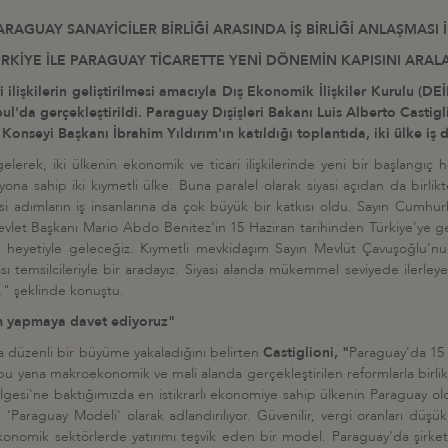
ARAGUAY SANAYİCİLER BİRLİĞİ ARASINDA İŞ BİRLİĞİ ANLAŞMASI
RKİYE İLE PARAGUAY TİCARETTE YENİ DÖNEMİN KAPISINI ARAL
 ilişkilerin geliştirilmesi amacıyla Dış Ekonomik İlişkiler Kurulu (D
bul'da gerçekleştirildi. Paraguay Dışişleri Bakanı Luis Alberto Casti
onseyi Başkanı İbrahim Yıldırım'ın katıldığı toplantıda, iki ülke iş d
gelerek, iki ülkenin ekonomik ve ticari ilişkilerinde yeni bir başlangıç h
zyona sahip iki kıymetli ülke. Buna paralel olarak siyasi açıdan da birl
iyasi adımların iş insanlarına da çok büyük bir katkısı oldu. Sayın Cumh
vlet Başkanı Mario Abdo Benitez'in 15 Haziran tarihinden Türkiye'ye ge
 iş heyetiyle geleceğiz. Kıymetli mevkidaşım Sayın Mevlüt Çavuşoğlu
temsilcileriyle bir aradayız. Siyasi alanda mükemmel seviyede ilerleyen 
z." şeklinde konuştu.
rım yapmaya davet ediyoruz"
da düzenli bir büyüme yakaladığını belirten
Castiglioni, "
Paraguay'da 15 y
 bu yana makroekonomik ve mali alanda gerçekleştirilen reformlarla birlik
ölgesi'ne baktığımızda en istikrarlı ekonomiye sahip ülkenin Paraguay 
m ‘Paraguay Modeli' olarak adlandırılıyor. Güvenilir, vergi oranları d
ekonomik sektörlerde yatırımı teşvik eden bir model. Paraguay'da şirk