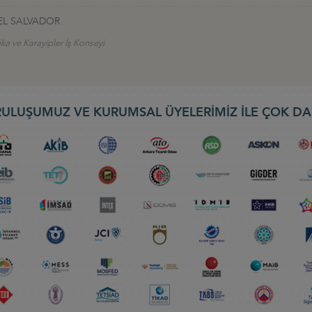
EL SALVADOR
ika ve Karayipler İş Konseyi
ULUŞUMUZ VE KURUMSAL ÜYELERİMİZ İLE ÇOK DA