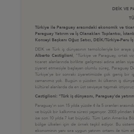
DEİK VE P
TÜ
Türkiye ile Paraguay arasındaki ekonomik ve ticari
Paraguay Yatırım ve İş Olanakları Toplantısı, İstan
Konseyi Başkanı Oğuz Satıcı, DEİK/Türkiye-Peru İş K
DEİK ve Türk iş dünyasının temsilcileriyle bir araya 
Alberto Castiglioni
, "Türkiye ve Paraguay, ortak vi
ticaret alanlarında birlikte gelişmesi adına atılan s
ziyaret etmesiyle başlayan olumlu süreç, Paraguay De
Türkiye'ye bir sonraki ziyaretimizde çok geniş bir
zamanımız yok. Bugün o yüzden iki ülkenin iş dünyası 
kültürel alanlarda da en üst seviyeye taşımak istiyoru
Castiglioni: "Türk iş dünyasını, Paraguay'da yatı
Paraguay'ın son 15 yılda yüzde 4 ila 5 oranları arasın
ve büyük bir kalkınma süreci yaşanıyor. 2003 yılından
ise son 10 yılda 7 kat büyüdü. Tüm Latin Amerika B
bölge ülkeleri için de örnek teşkil ediyor. Bu siste
ekonominin yanı sıra uygun yatırım ortamı ile tüm 