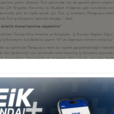
atırımcı çeken ülkesiyiz. Türk yatırımcılar için de gerekli yatırım ortamı h
rlikte Çift Vergiden Korunma ve Muafiyet Anlaşması gibi konularda son
kilerimizde yeni bir sayfa açmak için Türk iş insanlarını Paraguay'a bek
lerle Türk iş dünyasının yanında olacağız." dedi.
 dolarlık ticaret hacmine ulaşabiliriz"
nü belirten Türkiye-Orta Amerika ve Karayipler İş Konseyi Başkanı Oğu
aguay İş Konseyinin kurularak bu sayının 147'ye ulaşmasını temenni ediyoruz
yı içerisinde Paraguay'a resmi bir ziyaret gerçekleştirdiğini hatırlatan 
e ikili ilişkilerimizin son dönemde ivme kazanmış iş dünyamız açısından
ış durumdayız. Yatırımlarda ve ticarette daha yüksek seviyeleri hedef
tırımları, müteahhitlik hizmetleri, enerji, tarım, hayvancılık ve sağlık s
ıklı kazanım sağlayacağımıza inanıyoruz. Yatırımların Uluslararası Tahkim
e, 147 milyon dolarlık ticaret hacmimiz hızla 1 milyar dolara yükselecekt
ki ülke iş dünyasının temsilcileri, çok daha yüksek bir ticaret hacmine u
er Birliği Arasında İş Birliği Anlaşması imzalandı.
layınız.
https://drive.google.com/open?id=1r1yEeepID6Yjf0tCsVflDg