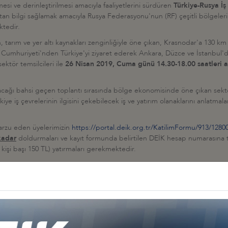
ilmesi ve derinleştirilmesi amacıyla faaliyetlerini sürdüren
Türkiye-Rusya İş
tan bilgi sağlamak amacıyla Rusya Federasyonu'nun (RF) çeşitli bölgelerind
tedir.
 tarım ve yer altı kaynakları zenginliğiyle öne çıkan, Krasnodar'a 130
ıgey Cumhuriyeti'nden Türkiye'yi ziyaret ederek Ankara, Düzce ve İstanbu
ektör temsilcileri ile
26 Nisan 2019, Cuma günü 14.30-18.00 saatleri a
nacağı bahsi geçen toplantı sırasında bölge ekonomisinde öne çıkan sekt
ye iş çevrelerinin ilgisini çekebilecek iş ve yatırım olanaklarını anlatmala
 arzu eden üyelerimizin
https://portal.deik.org.tr/KatilimFormu/913/1280
kadar
doldurmaları ve kayıt formunda belirtilen DEİK hesap numarasına top
: kişi başı 150 TL) yatırmaları gerekmektedir.