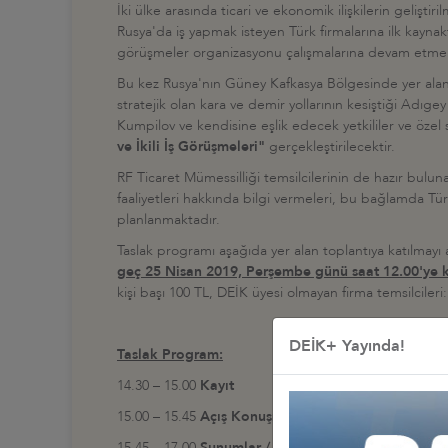
İki ülke arasında ticari ve ekonomik ilişkilerin geliştir
Rusya'da iş yapmak isteyen Türk firmalarına ilk kaynak
görüşmeler organizasyonu çalışmalarına devam etmek
Bu kez Rusya'nın Güney Kafkasya Bölgesinde yer alan,
stratejik olan kara ve demir yollarının kesiştiği Ad
Kumpilov ve kendisine eşlik edecek yetkililer ve özel s
ve İkili İş Görüşmeleri"
gerçekleştirilecektir.
RF Ticaret Mümessilliği temsilcilerinin de hazır bulu
faaliyetleri hakkında bilgi vermeleri, bu bağlamda Türki
planlanmaktadır.
Taslak programı aşağıda yer alan toplantıya katılmayı
geç 25 Nisan 2019, Perşembe günü saat 12.00'ye 
kişi başı 100 TL, DEİK üyesi olmayan firma temsilcileri
DEİK+ Yayında!
Taslak Program:
14.30 – 15.00
Kayıt
15.00 – 15.45
Açış Konuşmaları
15.45 – 17.00
Sunumlar / Soru-Cevaplar