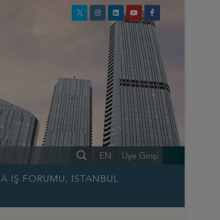
EN
Üye Girişi
A İŞ FORUMU, İSTANBUL