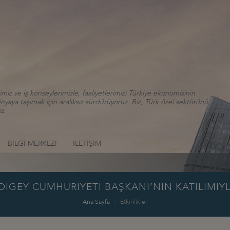
iz ve iş konseylerimizle, faaliyetlerimizi Türkiye ekonomisinin
aya taşımak için aralıksız sürdürüyoruz. Biz, Türk özel sektörünü
z.
BİLGİ MERKEZİ
İLETİŞİM
IGEY CUMHURİYETİ BAŞKANI’NIN KATILIMIYL
Ana Sayfa
Etkinlikler