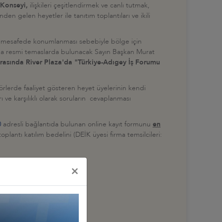
 Konseyi,
ilişkileri çeşitlendirmek ve canlı tutmak,
en gelen heyetler ile tanıtım toplantıları ve ikili
 km mesafede konumlanması sebebiyle bölge için
l'da resmi temaslarda bulunacak Sayın Başkan Murat
rasında River Plaza'da "Türkiye-Adıgey İş Forumu
örlerde faaliyet gösteren heyet üyelerinin kendi
rı ve karşılıklı olarak soruların cevaplanması
0
adresli bağlantıda bulunan online kayıt formunu
en
lantı katılım bedelini (DEİK üyesi firma temsilcileri:
×