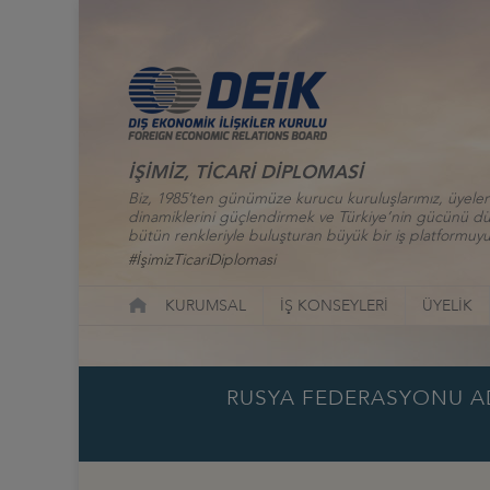
İŞİMİZ, TİCARİ DİPLOMASİ
Biz, 1985’ten günümüze kurucu kuruluşlarımız, üyelerim
dinamiklerini güçlendirmek ve Türkiye’nin gücünü düny
bütün renkleriyle buluşturan büyük bir iş platformuyu
#İşimizTicariDiplomasi
KURUMSAL
İŞ KONSEYLERİ
ÜYELİK
RUSYA FEDERASYONU AD