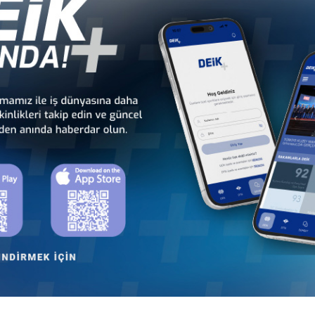
eik.org.tr/contents-fileaction-18829
er
ŞIĞINDA TÜRKİYE GAYRİMENKUL SEKTÖRÜNÜN POZİSYONU WEBİNAR
ETİNİN KATILIMIYLA TOPLANTI VE İKİLİ GÖRÜŞMELER