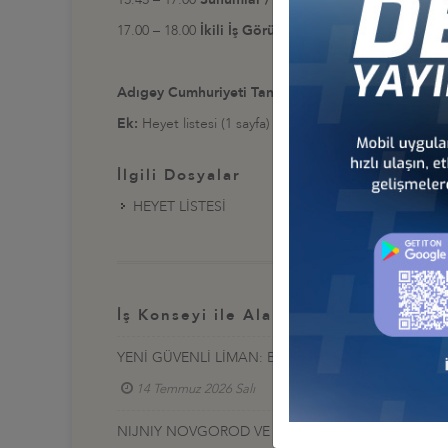
17.00 – 18.00
İkili İş Görüşmeleri
Adıgey Cumhuriyeti Tanıtım Sunumu:
https://www.d
Ek:
Heyet listesi (1 sayfa)
İlgili Dosyalar
HEYET LİSTESİ
İş Konseyi ile Alakalı Diğer Etkinlikl
YENİ GÜVENLİ LİMAN: BÖLGESEL GELİŞMELER I
14 Temmuz 2026 Salı
Türkiye - Rusya İş Konseyi
NIJNIY NOVGOROD VE YAROSLAVL BÖLGELERİ HEY