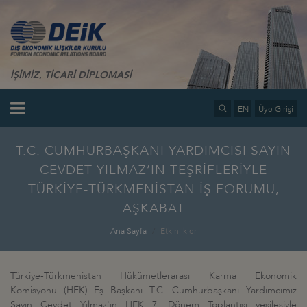
İŞİMİZ, TİCARİ DİPLOMASİ
EN
Üye Girişi
T.C. CUMHURBAŞKANI YARDIMCISI SAYIN
CEVDET YILMAZ’IN TEŞRİFLERİYLE
TÜRKİYE-TÜRKMENİSTAN İŞ FORUMU,
AŞKABAT
Ana Sayfa
Etkinlikler
Türkiye-Türkmenistan Hükümetlerarası Karma Ekonomik
Komisyonu (HEK) Eş Başkanı T.C. Cumhurbaşkanı Yardımcımız
Sayın Cevdet Yılmaz'ın HEK 7. Dönem Toplantısı vesilesiyle