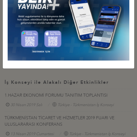
DEİK:
Tuğba Bal Bahar, İş Konseyleri Koordinatörü
E-posta:
tbal@deik.org.tr
Tel.:
0212 339 50 00 / 50 55
TOBB:
Anara Daylan, Uzman
E-posta:
anara.daylan@tobb.org.tr
Tel.:
0312 218 22 23
İş Konseyi ile Alakalı Diğer Etkinlikler
1.HAZAR EKONOMİ FORUMU TANITIM TOPLANTISI
30 Nisan 2019 Salı
Türkiye - Türkmenistan İş Konseyi
TÜRKMENİSTAN TİCARET VE HİZMETLER 2019 FUARI VE
ULUSLARARASI KONFERANS
13 Nisan 2019 Cumartesi
Türkiye - Türkmenistan İş Konseyi