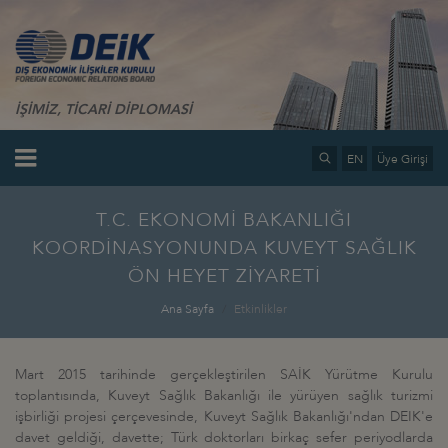
İŞİMİZ, TİCARİ DİPLOMASİ
EN
Üye Girişi
T.C. EKONOMİ BAKANLIĞI
KOORDİNASYONUNDA KUVEYT SAĞLIK
ÖN HEYET ZİYARETİ
Ana Sayfa
Etkinlikler
Mart 2015 tarihinde gerçekleştirilen SAİK Yürütme Kurulu
toplantısında, Kuveyt Sağlık Bakanlığı ile yürüyen sağlık turizmi
işbirliği projesi çerçevesinde, Kuveyt Sağlık Bakanlığı'ndan DEIK'e
davet geldiği, davette; Türk doktorları birkaç sefer periyodlarda