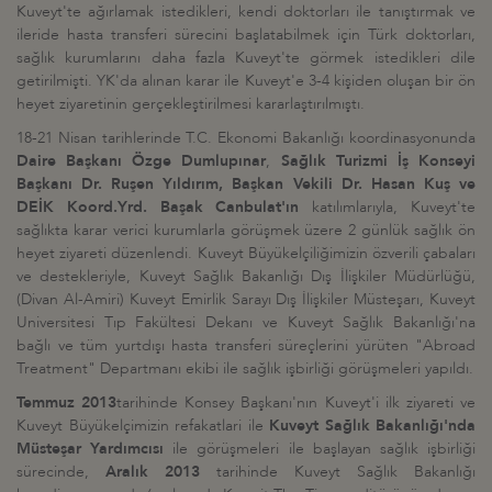
Kuveyt'te ağırlamak istedikleri, kendi doktorları ile tanıştırmak ve
ileride hasta transferi sürecini başlatabilmek için Türk doktorları,
sağlık kurumlarını daha fazla Kuveyt'te görmek istedikleri dile
getirilmişti. YK'da alınan karar ile Kuveyt'e 3-4 kişiden oluşan bir ön
heyet ziyaretinin gerçekleştirilmesi kararlaştırılmıştı.
18-21 Nisan tarihlerinde T.C. Ekonomi Bakanlığı koordinasyonunda
Daire Başkanı Özge Dumlupınar
,
Sağlık Turizmi İş Konseyi
Başkanı Dr. Ruşen Yıldırım, Başkan Vekili Dr. Hasan Kuş ve
DEİK Koord.Yrd. Başak Canbulat'ın
katılımlarıyla, Kuveyt'te
sağlıkta karar verici kurumlarla görüşmek üzere 2 günlük sağlık ön
heyet ziyareti düzenlendi. Kuveyt Büyükelçiliğimizin özverili çabaları
ve destekleriyle, Kuveyt Sağlık Bakanlığı Dış İlişkiler Müdürlüğü,
(Divan Al-Amiri) Kuveyt Emirlik Sarayı Dış İlişkiler Müsteşarı, Kuveyt
Universitesi Tıp Fakültesi Dekanı ve Kuveyt Sağlık Bakanlığı'na
bağlı ve tüm yurtdışı hasta transferi süreçlerini yürüten "Abroad
Treatment" Departmanı ekibi ile sağlık işbirliği görüşmeleri yapıldı.
Temmuz 2013
tarihinde Konsey Başkanı'nın Kuveyt'i ilk ziyareti ve
Kuveyt Büyükelçimizin refakatlari ile
Kuveyt Sağlık Bakanlığı'nda
Müsteşar Yardımcısı
ile görüşmeleri ile başlayan sağlık işbirliği
sürecinde,
Aralık 2013
tarihinde Kuveyt Sağlık Bakanlığı