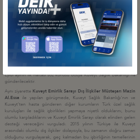
doktorlarını uzun dönemli olarak Kuveyt'te sağlık kurumlarında
istihdam etmek istediklerini belirtti. Kuveyt Sağlık Bakanlığı
yetkilileri DEIK'ten, Kuveyt ile sağlık işbirliği yapmaya açık olan üye
sağlık kuruluşlarının genel tanıtım yazıları, ön plana çıkan tedavi
alanları ile (seçilmiş) doktorlarının CV'lerinin yer aldığı bir dosyanın
hazırlanarak kendilerine iletilmesini rica etti. Söz konusu bilgiler e-
mail ortamında
Kuveyt Sağlık Bakanlığı Dış İlişkiler Müdürü Dr.
Yasmin Abdulghafour
ile Haziran ayında paylaşıldı, telefon ve e-
maille konu hatırlatıldığı halde herhangi bir gelişme olmadı. Kuveyt
Büyükelçimizin yönlendirmesi ile söz konusu bilgilerin
dosyalanarak Kuveyt Sağlık Bakanlığı'na gönderilmesi kararlaştırıldı.
Eylül ayının ilk haftası söz konusu dosya Kuveyt Sağlık Bakanlığı'na
gönderilecektir.
Aynı ziyarette
Kuveyt Emirlik Sarayı Dış İlişkiler Müsteşarı Mazin
Al.Essa
ile yapılan görüşmede, Kuveyt Sağlık Bakanlığı'nın ve
Kuveyt'ten hasta gönderen diğer kurumların Türk özel sağlık
kuruluşları ile sağlık işbirlikleri yapmaya niyetli olduklarını, bunu
olumlu karşıladıklarını ve Kuveyt Emirlik Sarayı olarak elinden gelen
desteği vereceğini vurguladı. 2015 yılının Türkiye ile Kuveyt
arasındaki olumlu dış ilişkiler dolayısıyla, bu zamanın doğru zaman
olduğunu vurgulayarak, geç kalmadan bu işbirliğinin temellerinin