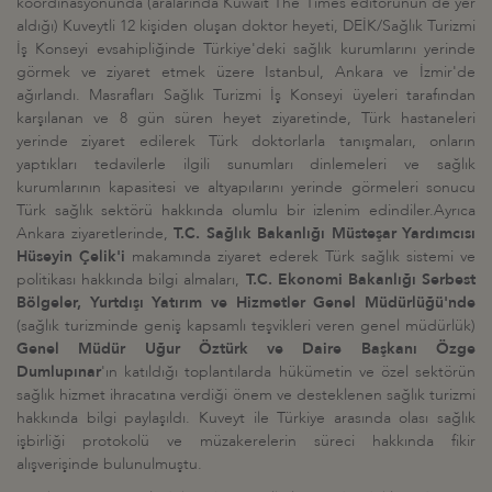
koordinasyonunda (aralarında Kuwait The Times editörünün de yer
aldığı) Kuveytli 12 kişiden oluşan doktor heyeti, DEİK/Sağlık Turizmi
İş Konseyi evsahipliğinde Türkiye'deki sağlık kurumlarını yerinde
görmek ve ziyaret etmek üzere Istanbul, Ankara ve İzmir'de
ağırlandı. Masrafları Sağlık Turizmi İş Konseyi üyeleri tarafından
karşılanan ve 8 gün süren heyet ziyaretinde, Türk hastaneleri
yerinde ziyaret edilerek Türk doktorlarla tanışmaları, onların
yaptıkları tedavilerle ilgili sunumları dinlemeleri ve sağlık
kurumlarının kapasitesi ve altyapılarını yerinde görmeleri sonucu
Türk sağlık sektörü hakkında olumlu bir izlenim edindiler.Ayrıca
Ankara ziyaretlerinde,
T.C. Sağlık Bakanlığı Müsteşar Yardımcısı
Hüseyin Çelik'i
makamında ziyaret ederek Türk sağlık sistemi ve
politikası hakkında bilgi almaları,
T.C. Ekonomi Bakanlığı Serbest
Bölgeler, Yurtdışı Yatırım ve Hizmetler Genel Müdürlüğü'nde
(sağlık turizminde geniş kapsamlı teşvikleri veren genel müdürlük)
Genel Müdür Uğur Öztürk ve Daire Başkanı
Özge
Dumlupınar
'ın katıldığı toplantılarda hükümetin ve özel sektörün
sağlık hizmet ihracatına verdiği önem ve desteklenen sağlık turizmi
hakkında bilgi paylaşıldı. Kuveyt ile Türkiye arasında olası sağlık
işbirliği protokolü ve müzakerelerin süreci hakkında fikir
alışverişinde bulunulmuştu.