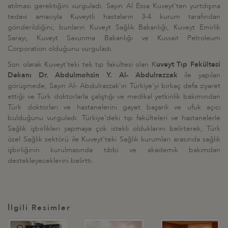
atılması gerektiğini vurguladı. Sayın Al Essa Kuveyt'ten yurtdışına
tedavi amacıyla Kuveytli hastaların 3-4 kurum tarafından
gönderildiğini; bunların Kuveyt Sağlık Bakanlığı, Kuveyt Emirlik
Sarayı, Kuveyt Savunma Bakanlığı ve Kuwait Petroleum
Corporation olduğunu vurguladı.
Son olarak Kuveyt'teki tek tıp fakültesi olan K
uveyt Tıp Fakültesi
Dekanı Dr. Abdulmohsin Y. Al- Abdulrazzak
ile yapılan
görüşmede, Sayın Al- Abdulrazzak'ın Türkiye'yi birkaç defa ziyaret
ettiği ve Türk doktorlarla çalıştığı ve medikal yetkinlik bakımından
Türk doktorları ve hastanelerini gayet başarılı ve ufuk açıcı
bulduğunu vurguladı. Türkiye'deki tıp fakülteleri ve hastanelerle
Sağlık işbirlikleri yapmaya çok istekli olduklarını belirterek, Türk
özel Sağlık sektörü ile Kuveyt'teki Sağlık kurumları arasında sağlık
işbirliğinin kurulmasında tıbbi ve akademik bakımdan
destekleyeceklerini belirtti.
İlgili Resimler