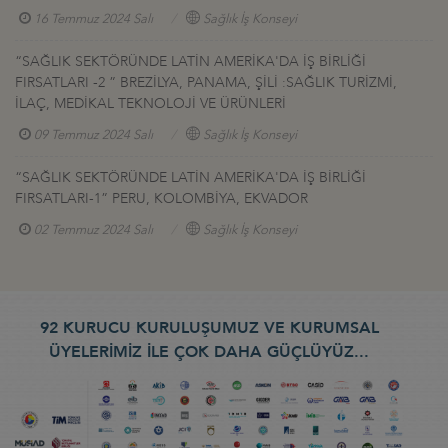
16 Temmuz 2024 Salı
Sağlık İş Konseyi
“SAĞLIK SEKTÖRÜNDE LATİN AMERİKA'DA İŞ BİRLİĞİ
FIRSATLARI -2 ” BREZİLYA, PANAMA, ŞİLİ :SAĞLIK TURİZMİ,
İLAÇ, MEDİKAL TEKNOLOJİ VE ÜRÜNLERİ
09 Temmuz 2024 Salı
Sağlık İş Konseyi
“SAĞLIK SEKTÖRÜNDE LATİN AMERİKA'DA İŞ BİRLİĞİ
FIRSATLARI-1” PERU, KOLOMBİYA, EKVADOR
02 Temmuz 2024 Salı
Sağlık İş Konseyi
92 KURUCU KURULUŞUMUZ VE KURUMSAL
ÜYELERİMİZ İLE ÇOK DAHA GÜÇLÜYÜZ...