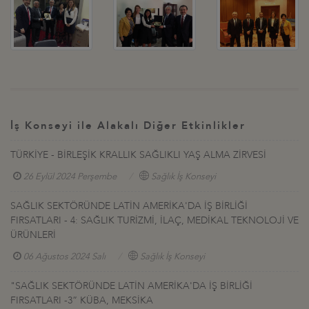
İş Konseyi ile Alakalı Diğer Etkinlikler
TÜRKİYE - BİRLEŞİK KRALLIK SAĞLIKLI YAŞ ALMA ZİRVESİ
26 Eylül 2024 Perşembe
Sağlık İş Konseyi
SAĞLIK SEKTÖRÜNDE LATİN AMERİKA'DA İŞ BİRLİĞİ
FIRSATLARI - 4: SAĞLIK TURİZMİ, İLAÇ, MEDİKAL TEKNOLOJİ VE
ÜRÜNLERİ
06 Ağustos 2024 Salı
Sağlık İş Konseyi
"SAĞLIK SEKTÖRÜNDE LATİN AMERİKA'DA İŞ BİRLİĞİ
FIRSATLARI -3” KÜBA, MEKSİKA