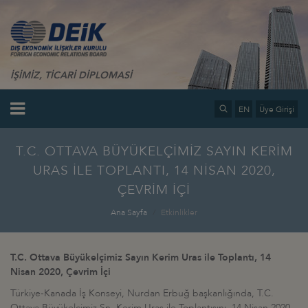
İŞİMİZ, TİCARİ DİPLOMASİ
EN
Üye Girişi
T.C. OTTAVA BÜYÜKELÇİMİZ SAYIN KERİM
URAS İLE TOPLANTI, 14 NİSAN 2020,
ÇEVRİM İÇİ
Ana Sayfa
Etkinlikler
T.C. Ottava Büyükelçimiz Sayın Kerim Uras ile Toplantı, 14
Nisan 2020, Çevrim İçi
Türkiye-Kanada İş Konseyi, Nurdan Erbuğ başkanlığında, T.C.
Ottava Büyükelçimiz Sn. Kerim Uras ile Toplantısını, 14 Nisan 2020