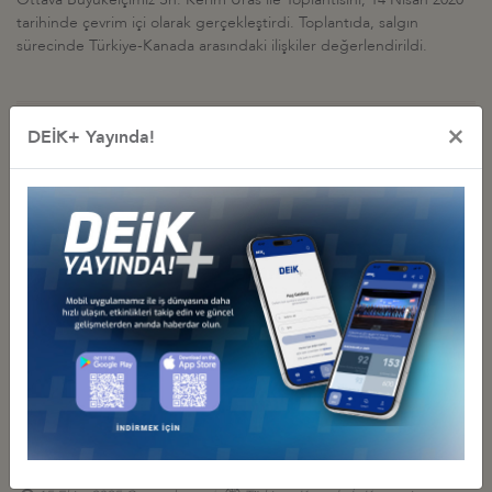
tarihinde çevrim içi olarak gerçekleştirdi. Toplantıda, salgın
sürecinde Türkiye-Kanada arasındaki ilişkiler değerlendirildi.
×
DEİK+ Yayında!
İş Konseyi ile Alakalı Diğer Etkinlikler
PDAC 2026 TÜRKİYE OTURUMU: “EKONOMİDE MADENCİLİĞİN
STRATEJİK ROLÜ VE GELECEĞİ” PANELİ, TORONTO
01 Mart 2026 Pazar
Türkiye - Kanada İş Konseyi
DEİK/TÜRKİYE-KANADA İŞ KONSEYİ, ENERJİ VE TABİİ
KAYNAKLAR BAKANI ALPARSLAN BAYRAKTAR’IN
KATILIMLARIYLA TORONTO’YA HEYET ZİYARETİ DÜZENLEDİ
01 Mart 2026 Pazar
Türkiye - Kanada İş Konseyi
TÜRKİYE’NİN EN BÜYÜK SAVUNMA SANAYİİ ŞİRKETLERİNDEN
KANADA ÇIKARMASI