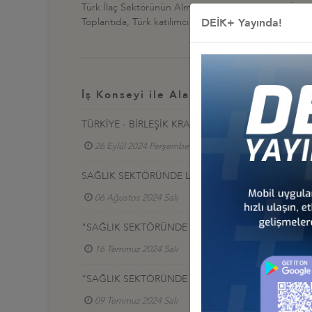
Türk İlaç Sektörünün Almanya Pazarına Erişim & İhale
DEİK+ Yayında!
Toplantıda, Türk katılımcı ilaç firmalarına Almanya pazarı
İş Konseyi ile Alakalı Diğer Etkinlikl
TÜRKİYE - BİRLEŞİK KRALLIK SAĞLIKLI YAŞ ALMA Z
26 Eylül 2024 Perşembe
Sağlık İş Konseyi
SAĞLIK SEKTÖRÜNDE LATİN AMERİKA'DA İŞ BİRLİĞ
06 Ağustos 2024 Salı
Sağlık İş Konseyi
"SAĞLIK SEKTÖRÜNDE LATİN AMERİKA'DA İŞ BİRLİ
16 Temmuz 2024 Salı
Sağlık İş Konseyi
“SAĞLIK SEKTÖRÜNDE LATİN AMERİKA'DA İŞ BİRLİĞ
09 Temmuz 2024 Salı
Sağlık İş Konseyi