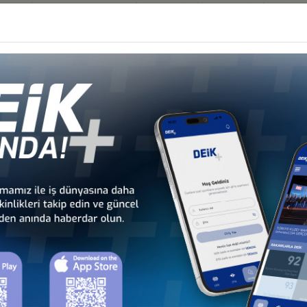
 Sistemleri Semineri, Dentons Almanya Avukatlık Bürosu iş birliğinde 3 
na giriş, ihracat yolları, yatırım ve ihale kurallarını anlatıldı.
er
İRVESİ
İ FIRSATLARI - 4: SAĞLIK TURİZMİ, İLAÇ, MEDİKAL TEKNOLOJİ VE 
Ğİ FIRSATLARI -3” KÜBA, MEKSİKA
İ FIRSATLARI -2 ” BREZİLYA, PANAMA, ŞİLİ :SAĞLIK TURİZMİ, İLA