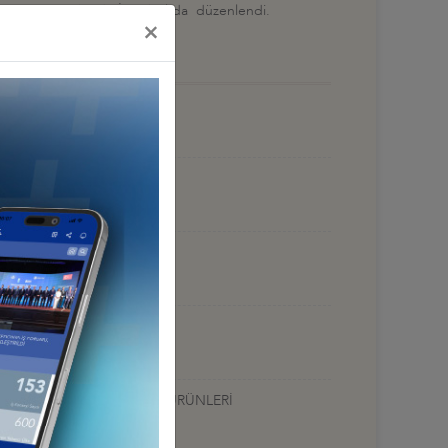
Mart 2020 tarihinde İstanbul'da düzenlendi.
×
ÜRÜNLERİ
Ç, MEDİKAL TEKNOLOJİ VE ÜRÜNLERİ