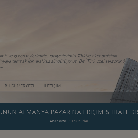
iz ve iş konseylerimizle, faaliyetlerimizi Türkiye ekonomisinin
aya taşımak için aralıksız sürdürüyoruz. Biz, Türk özel sektörünü
z.
BİLGİ MERKEZİ
İLETİŞİM
ÜNÜN ALMANYA PAZARINA ERİŞİM & İHALE Sİ
Ana Sayfa
Etkinlikler