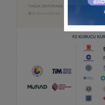
“SAĞLIK SEKTÖRÜNDE LATİN AMERİKA'DA İŞ BİRL
02 Temmuz 2024 Salı
Sağlık İş Konseyi
92 KURUCU KUR