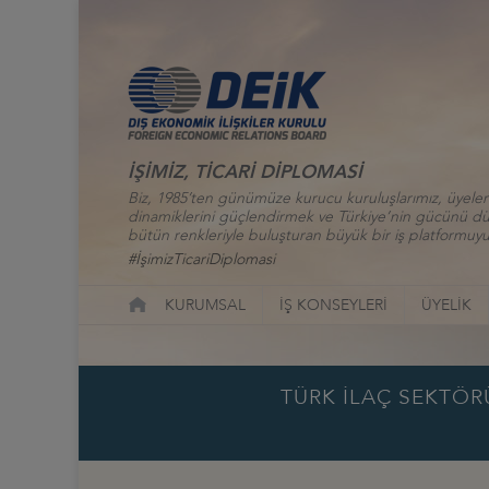
İŞİMİZ, TİCARİ DİPLOMASİ
Biz, 1985’ten günümüze kurucu kuruluşlarımız, üyelerim
dinamiklerini güçlendirmek ve Türkiye’nin gücünü düny
bütün renkleriyle buluşturan büyük bir iş platformuyu
#İşimizTicariDiplomasi
KURUMSAL
İŞ KONSEYLERİ
ÜYELİK
TÜRK İLAÇ SEKTÖR