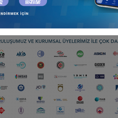
İĞİ FIRSATLARI-1” PERU, KOLOMBİYA, EKVADOR
ULUŞUMUZ VE KURUMSAL ÜYELERİMİZ İLE ÇOK DA