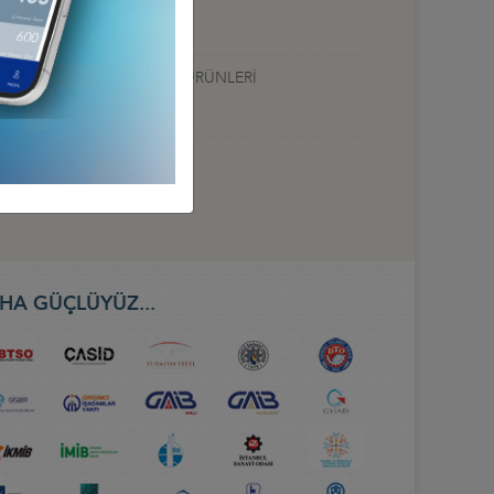
Ç, MEDİKAL TEKNOLOJİ VE ÜRÜNLERİ
HA GÜÇLÜYÜZ...