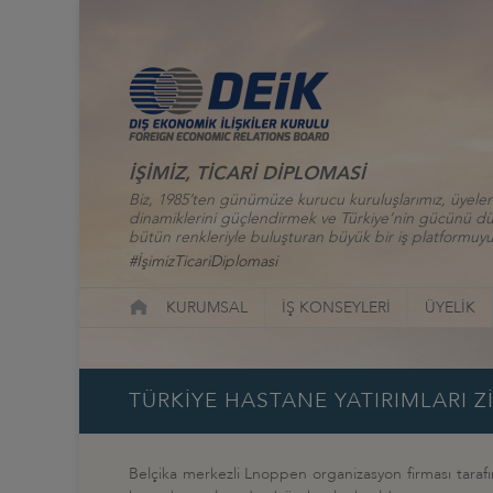
İŞİMİZ, TİCARİ DİPLOMASİ
Biz, 1985’ten günümüze kurucu kuruluşlarımız, üyelerim
dinamiklerini güçlendirmek ve Türkiye’nin gücünü düny
bütün renkleriyle buluşturan büyük bir iş platformuyu
#İşimizTicariDiplomasi
KURUMSAL
İŞ KONSEYLERİ
ÜYELİK
TÜRKİYE HASTANE YATIRIMLARI Zİ
Belçika merkezli Lnoppen organizasyon firması tarafınd