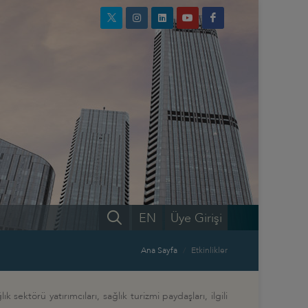
EN
Üye Girişi
Ana Sayfa
Etkinlikler
ektörü yatırımcıları, sağlık turizmi paydaşları, ilgili