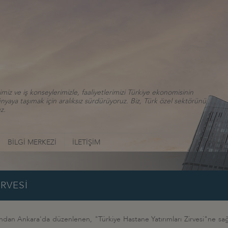
iz ve iş konseylerimizle, faaliyetlerimizi Türkiye ekonomisinin
aya taşımak için aralıksız sürdürüyoruz. Biz, Türk özel sektörünü
z.
BİLGİ MERKEZİ
İLETİŞİM
RVESİ
an Ankara'da düzenlenen, "Türkiye Hastane Yatırımları Zirvesi"ne sağlık s