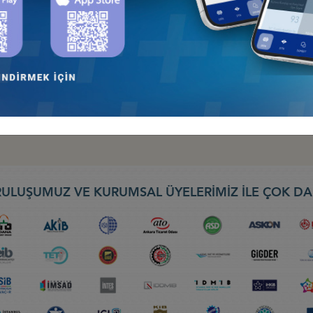
İ FIRSATLARI -2 ” BREZİLYA, PANAMA, ŞİLİ :SAĞLIK TURİZMİ, İLA
İĞİ FIRSATLARI-1” PERU, KOLOMBİYA, EKVADOR
ULUŞUMUZ VE KURUMSAL ÜYELERİMİZ İLE ÇOK DA