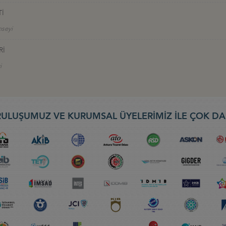
Tİ
nseyi
Rİ
i
ULUŞUMUZ VE KURUMSAL ÜYELERİMİZ İLE ÇOK DA