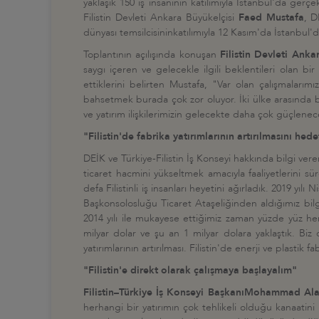
yaklaşık 150 iş insanının katılımıyla İstanbul'da gerçekle
Filistin Devleti Ankara Büyükelçisi
Faed Mustafa
, D
dünyası temsilcisininkatılımıyla 12 Kasım'da İstanbul'd
Toplantının açılışında konuşan
Filistin Devleti Anka
saygı içeren ve gelecekle ilgili beklentileri olan bi
ettiklerini belirten Mustafa, "Var olan çalışmalar
bahsetmek burada çok zor oluyor. İki ülke arasında bu ço
ve yatırım ilişkilerimizin gelecekte daha çok güçlene
"Filistin'de fabrika yatırımlarının artırılmasını hede
DEİK ve Türkiye-Filistin İş Konseyi hakkında bilgi vere
ticaret hacmini yükseltmek amacıyla faaliyetlerini sü
defa Filistinli iş insanları heyetini ağırladık. 2019 yı
Başkonsolosluğu Ticaret Ataşeliğinden aldığımız bilgi
2014 yılı ile mukayese ettiğimiz zaman yüzde yüz hem
milyar dolar ve şu an 1 milyar dolara yaklaştık. Biz 
yatırımlarının artırılması. Filistin'de enerji ve plastik
"Filistin'e direkt olarak çalışmaya başlayalım"
Filistin–Türkiye İş Konseyi Başkanı
Mohammad Ala
herhangi bir yatırımın çok tehlikeli olduğu kanaatini b