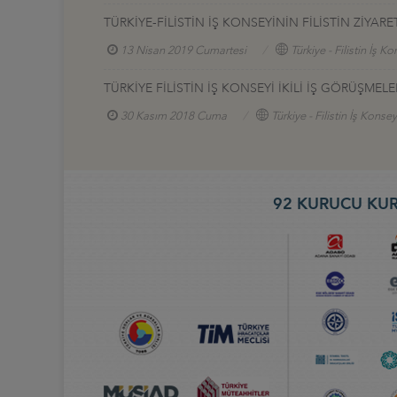
TÜRKİYE-FİLİSTİN İŞ KONSEYİNİN FİLİSTİN ZİYARE
13 Nisan 2019 Cumartesi
Türkiye - Filistin İş Ko
TÜRKİYE FİLİSTİN İŞ KONSEYİ İKİLİ İŞ GÖRÜŞMELE
30 Kasım 2018 Cuma
Türkiye - Filistin İş Konsey
92 KURUCU KUR