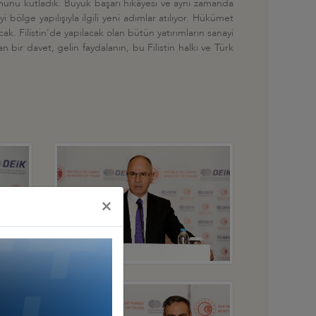
ümünü kutladık. Büyük başarı hikâyesi ve aynı zamanda
yi bölge yapılışıyla ilgili yeni adımlar atılıyor. Hükümet
. Filistin'de yapılacak olan bütün yatırımların sanayi
n bir davet, gelin faydalanın, bu Filistin halkı ve Türk
×