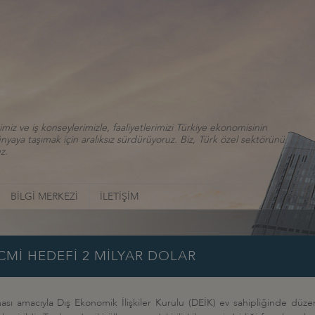
iz ve iş konseylerimizle, faaliyetlerimizi Türkiye ekonomisinin
aya taşımak için aralıksız sürdürüyoruz. Biz, Türk özel sektörünü
z.
BİLGİ MERKEZİ
İLETİŞİM
ACMİ HEDEFİ 2 MİLYAR DOLAR
ılması amacıyla Dış Ekonomik İlişkiler Kurulu (DEİK) ev sahipliğinde düze