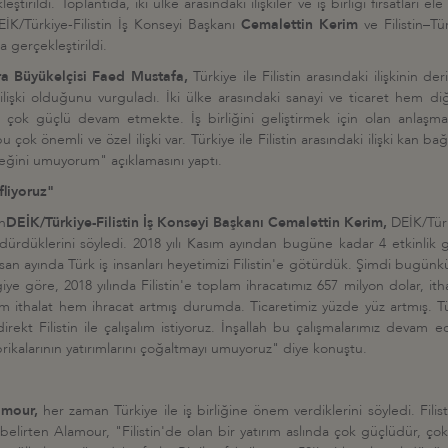
ştirildi. Toplantıda, iki ülke arasındaki ilişkiler ve iş birliği fırsatları el
EİK/Türkiye-Filistin İş Konseyi Başkanı
Cemalettin Kerim
ve Filistin–Tü
a gerçekleştirildi.
ra Büyükelçisi
Faed Mustafa,
Türkiye ile Filistin arasındaki ilişkinin d
r ilişki olduğunu vurguladı. İki ülke arasındaki sanayi ve ticaret hem diğ
ımız çok güçlü devam etmekte. İş birliğini geliştirmek için olan anlaş
k önemli ve özel ilişki var. Türkiye ile Filistin arasındaki ilişki kan bağı 
ceğini umuyorum" açıklamasını yaptı.
fliyoruz"
n
DEİK/Türkiye-Filistin İş Konseyi Başkanı
Cemalettin Kerim,
DEİK/Türk
rdürdüklerini söyledi. 2018 yılı Kasım ayından bugüne kadar 4 etkinlik 
lı Nisan ayında Türk iş insanları heyetimizi Filistin'e götürdük. Şimdi bugü
ye göre, 2018 yılında Filistin'e toplam ihracatımız 657 milyon dolar, itha
 ithalat hem ihracat artmış durumda. Ticaretimiz yüzde yüz artmış. Türk
direkt Filistin ile çalışalım istiyoruz. İnşallah bu çalışmalarımız devam 
 fabrikalarının yatırımlarını çoğaltmayı umuyoruz" diye konuştu.
mour,
her zaman Türkiye ile iş birliğine önem verdiklerini söyledi. Filis
elirten Alamour, "Filistin'de olan bir yatırım aslında çok güçlüdür, çok ya