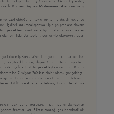
e alındı. Türkiye-Filistin İş Konseyi 17. Ortak Toplantısı,
rkiye İş Konseyi Başkanı
Mohammad Alamour ve
iş
erin ve özel olduğunu, köklü bir tarihe dayalı, sevgi ve
er ilişkileri kurumsallaştırmak için çalışmalara devam
malar gerçekten umut vadediyor. Tabi ki rakamlardan
olan bir ilişki. Bu toplantı vesilesiyle ekonomik, ticari
iye-Filistin İş Konseyi'nin Türkiye ile Filistin arasındaki
gerçekleştirdiklerini açıklayan Kerim, "Kasım ayında 2
nkü toplantıyı İstanbul'da gerçekleştiriyoruz. T.C. Kudüs
latımız ise 7 milyon 760 bin dolar olarak gerçekleşti.
iye ile Filistin arasındaki ticaret hacmi hedefimiz 2
edecek. DEİK olarak ana hedefimiz, Filistin'de fabrika
tin dışındaki genel görüşün, Filistin içerisinde yapılan
tırım fırsatları var. Filistin toprağı çok bereketli bir