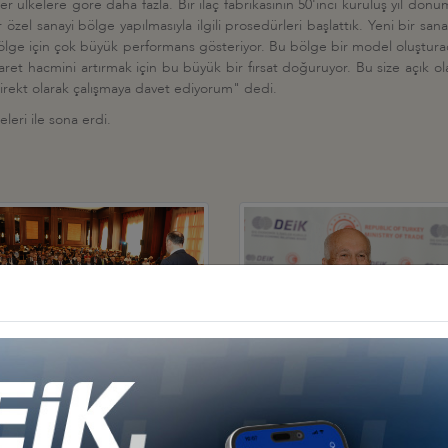
lkelere göre daha fazla. Bir ilaç fabrikasının 50'inci kuruluş yıl dön
r özel sanayi bölge yapılmasıyla ilgili prosedürleri başlattık. Yeni bir sana
ölge için çok büyük performans gösteriyor. Bu bölge bir model oluşturacak
caret hacmini artırmak için bu büyük bir fırsat doğuruyor. Bu size açık ola
le direkt olarak çalışmaya davet ediyorum" dedi.
eleri ile sona erdi.