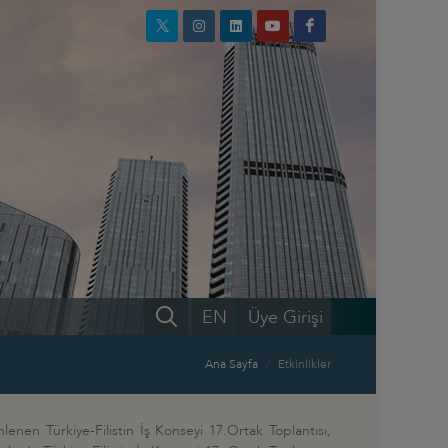
EN
Üye Girişi
Ana Sayfa
Etkinlikler
nlenen Türkiye-Filistin İş Konseyi 17.Ortak Toplantısı,