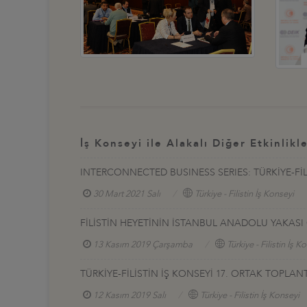
İş Konseyi ile Alakalı Diğer Etkinlikl
INTERCONNECTED BUSINESS SERIES: TÜRKİYE-FİL
30 Mart 2021 Salı
Türkiye - Filistin İş Konseyi
FİLİSTİN HEYETİNİN İSTANBUL ANADOLU YAKASI 
13 Kasım 2019 Çarşamba
Türkiye - Filistin İş K
TÜRKİYE-FİLİSTİN İŞ KONSEYİ 17. ORTAK TOPLANT
12 Kasım 2019 Salı
Türkiye - Filistin İş Konseyi