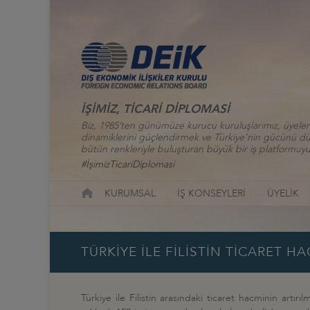
İŞİMİZ, TİCARİ DİPLOMASİ
Biz, 1985’ten günümüze kurucu kuruluşlarımız, üyelerim
dinamiklerini güçlendirmek ve Türkiye’nin gücünü düny
bütün renkleriyle buluşturan büyük bir iş platformuyu
#İşimizTicariDiplomasi
KURUMSAL
İŞ KONSEYLERİ
ÜYELİK
TÜRKİYE İLE FİLİSTİN TİCARET H
Türkiye ile Filistin arasındaki ticaret hacminin artır