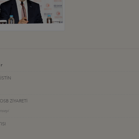
er
İSTİN
OSB ZİYARETİ
onseyi
ISI