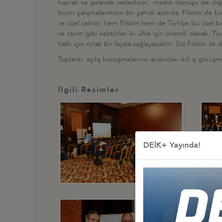
toprak ve gelecek vadediyor, maddi dönüşü de diğer ü
bizim çalışmalarımızın bir şahidi aslında. Filistin'de bi
ve özel sektör, hem Filistin hem de Türkiye bu özel b
ve tarım gibi sektörler iki ülke için önemli olacak. Ti
halkı için ortak bir fayda sağlayacaktır. Sizi Filistin i
Toplantı, açılış konuşmalarının ardından ikili iş görüşm
İlgili Resimler
DEİK+ Yayında!