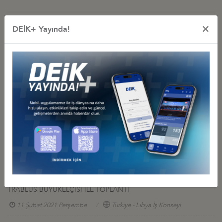
×
DEİK+ Yayında!
İş Konseyi ile Alakalı Diğer Etkinlikler
TÜRKİYE-LİBYA İŞ KONSEYİ YUVARLAK MASA TOPLANTISI
18 Mayıs 2023 Perşembe
Türkiye - Libya İş Konseyi
TRABLUS BÜYÜKELÇİSİ İLE TOPLANTI
03 Haziran 2021 Perşembe
Türkiye - Libya İş Konseyi
LİBYA MİLLİ BİRLİK HÜKÜMETİ BAŞBAKANI ABDÜLHAMİD
DİBEYBE'NİN TÜRK İŞ İNSANLARI VE YATIRIMCILAR İLE HİBRİT
YUVARLAK MASA TOPLANTISI
13 Nisan 2021 Salı
Türkiye - Libya İş Konseyi
TRABLUS BÜYÜKELÇİSİ İLE TOPLANTI
11 Şubat 2021 Perşembe
Türkiye - Libya İş Konseyi