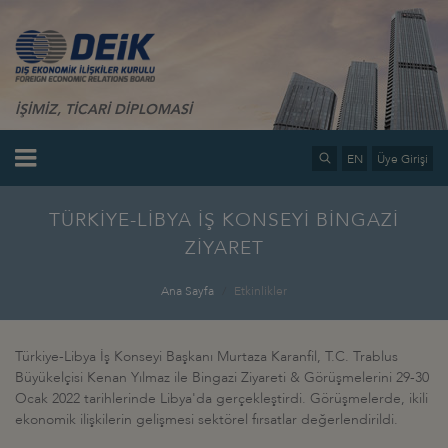
İŞİMİZ, TİCARİ DİPLOMASİ
EN
Üye Girişi
TÜRKİYE-LİBYA İŞ KONSEYİ BİNGAZİ
ZİYARET
Ana Sayfa
Etkinlikler
Türkiye-Libya İş Konseyi Başkanı Murtaza Karanfil, T.C. Trablus
Büyükelçisi Kenan Yılmaz ile Bingazi Ziyareti & Görüşmelerini 29-30
Ocak 2022 tarihlerinde Libya'da gerçekleştirdi. Görüşmelerde, ikili
ekonomik ilişkilerin gelişmesi sektörel fırsatlar değerlendirildi.