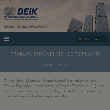
İŞİMİZ, TİCARİ DİPLOMASİ
EN
Üye Girişi
TRABLUS BÜYÜKELÇİSİ İLE TOPLANTI
Ana Sayfa
Etkinlikler
Türkiye-Libya İş Konseyi, Murtaza Karanfil başkanlığında, yeni
Trablus Büyükelçisi Kenan Yılmaz ile Tanışma Toplantısını 11 Şubat
2021 tarihinde İstanbul'da gerçekleştirdi. Toplantıda, İş Konseyi'nin
ticari diplomasi faaliyetleri değerlendirildi.