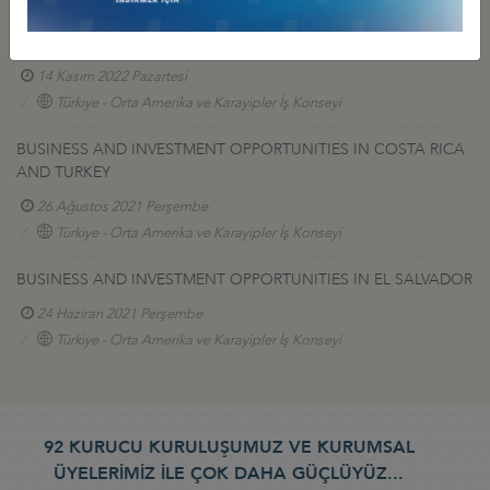
PRODOMINICANA İLE YUVARLAK MASA TOPLANTISI, DEİK
MERKEZİ
14 Kasım 2022 Pazartesi
Türkiye - Orta Amerika ve Karayipler İş Konseyi
BUSINESS AND INVESTMENT OPPORTUNITIES IN COSTA RICA
AND TURKEY
26 Ağustos 2021 Perşembe
Türkiye - Orta Amerika ve Karayipler İş Konseyi
BUSINESS AND INVESTMENT OPPORTUNITIES IN EL SALVADOR
24 Haziran 2021 Perşembe
Türkiye - Orta Amerika ve Karayipler İş Konseyi
92 KURUCU KURULUŞUMUZ VE KURUMSAL
ÜYELERİMİZ İLE ÇOK DAHA GÜÇLÜYÜZ...