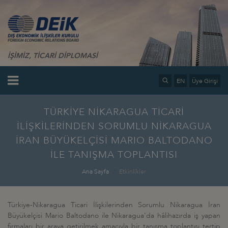
İŞİMİZ, TİCARİ DİPLOMASİ
EN
Üye Girişi
TÜRKİYE NİKARAGUA TİCARİ
İLİŞKİLERİNDEN SORUMLU NİKARAGUA
İRAN BÜYÜKELÇİSİ MARIO BALTODANO
İLE TANIŞMA TOPLANTISI
Ana Sayfa
Etkinlikler
Türkiye-Nikaragua Ticari İlişkilerinden Sorumlu Nikaragua İran
Büyükelçisi Mario Baltodano ile Nikaragua'da hâlihazırda iş yapan
firmaları bir araya getirilmek amacıyla bir tanışma toplantısı tertip