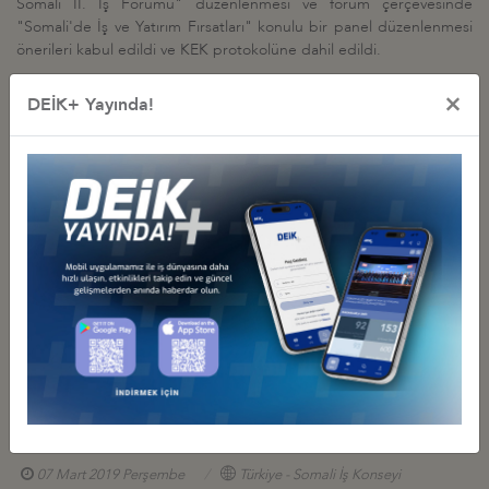
Somali II. İş Forumu" düzenlenmesi ve forum çerçevesinde
"Somali'de İş ve Yatırım Fırsatları" konulu bir panel düzenlenmesi
önerileri kabul edildi ve KEK protokolüne dahil edildi.
×
DEİK+ Yayında!
İş Konseyi ile Alakalı Diğer Etkinlikler
TÜRKİYE – SOMALİ İŞ KONSEYİ ÇALIŞMA YEMEĞİ, 30 EKİM 2019,
ANKARA
30 Ekim 2019 Çarşamba
Türkiye - Somali İş Konseyi
TÜRKİYE-SOMALİ KEK II. DÖNEM TOPLANTISI, 30 EKİM 2019,
ANKARA
30 Ekim 2019 Çarşamba
Türkiye - Somali İş Konseyi
SOMALİ ENERJİ BAKANI AHMED’DEN TÜRK FİRMALARINA
YATIRIM DAVETİ
07 Mart 2019 Perşembe
Türkiye - Somali İş Konseyi