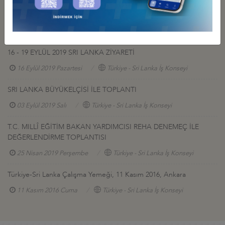
YENİ ATANAN SRI LANKA BÜYÜKELÇİSİ İLE TANIŞMA
TOPLANTISI VE ÇALIŞMA YEMEĞİ
10 Ekim 2019 Perşembe
Türkiye - Sri Lanka İş Konseyi
16 - 19 EYLÜL 2019 SRI LANKA ZİYARETİ
16 Eylül 2019 Pazartesi
Türkiye - Sri Lanka İş Konseyi
SRI LANKA BÜYÜKELÇİSİ İLE TOPLANTI
03 Eylül 2019 Salı
Türkiye - Sri Lanka İş Konseyi
T.C. MILLÎ EĞİTİM BAKAN YARDIMCISI REHA DENEMEÇ İLE
DEĞERLENDİRME TOPLANTISI
25 Nisan 2019 Perşembe
Türkiye - Sri Lanka İş Konseyi
Türkiye-Sri Lanka Çalışma Yemeği, 11 Kasım 2016, Ankara
11 Kasım 2016 Cuma
Türkiye - Sri Lanka İş Konseyi