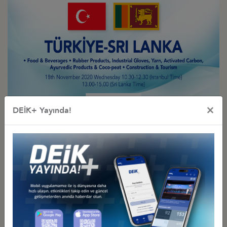
×
DEİK+ Yayında!
İlgili Dosyalar
TASLAK PROGRAM
İş Konseyi ile Alakalı Diğer Etkinlikler