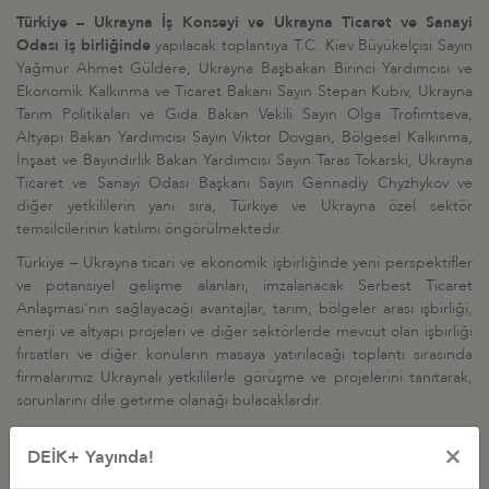
Türkiye – Ukrayna İş Konseyi ve Ukrayna Ticaret ve Sanayi
Odası iş birliğinde
yapılacak toplantıya T.C. Kiev Büyükelçisi Sayın
Yağmur Ahmet Güldere, Ukrayna Başbakan Birinci Yardımcısı ve
Ekonomik Kalkınma ve Ticaret Bakanı Sayın Stepan Kubiv, Ukrayna
Tarım Politikaları ve Gıda Bakan Vekili Sayın Olga Trofimtseva,
Altyapı Bakan Yardımcısı Sayın Viktor Dovgan, Bölgesel Kalkınma,
İnşaat ve Bayındırlık Bakan Yardımcısı Sayın Taras Tokarski, Ukrayna
Ticaret ve Sanayi Odası Başkanı Sayın Gennadiy Chyzhykov ve
diğer yetkililerin yanı sıra, Türkiye ve Ukrayna özel sektör
temsilcilerinin katılımı öngörülmektedir.
Türkiye – Ukrayna ticari ve ekonomik işbirliğinde yeni perspektifler
ve potansiyel gelişme alanları, imzalanacak Serbest Ticaret
Anlaşması'nın sağlayacağı avantajlar, tarım, bölgeler arası işbirliği,
enerji ve altyapı projeleri ve diğer sektörlerde mevcut olan işbirliği
fırsatları ve diğer konuların masaya yatırılacağı toplantı sırasında
firmalarımız Ukraynalı yetkililerle görüşme ve projelerini tanıtarak,
sorunlarını dile getirme olanağı bulacaklardır.
Bahse konu toplantıya katılmak isteyen üyelerimizin
20 Şubat 2019
×
DEİK+ Yayında!
Çarşamba günü saat 18:00'ye kadar
https://portal.deik.org.tr/KatilimFormu/860/12340
internet