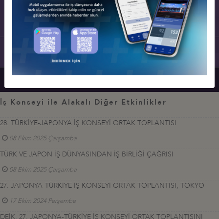
İş Konseyi ile Alakalı Diğer Etkinlikler
28. TÜRKİYE-JAPONYA İŞ KONSEYİ ORTAK TOPLANTISI
08 Ekim 2025 Çarşamba
TÜRK VE JAPON İŞ DÜNYASINDAN İŞ BİRLİĞİ ÇAĞRISI
08 Ekim 2025 Çarşamba
27. JAPONYA-TÜRKİYE İŞ KONSEYİ ORTAK TOPLANTISI, TOKYO
17 Ekim 2024 Perşembe
DEİK, 27. JAPONYA-TÜRKİYE İŞ KONSEYİ ORTAK TOPLANTISINI