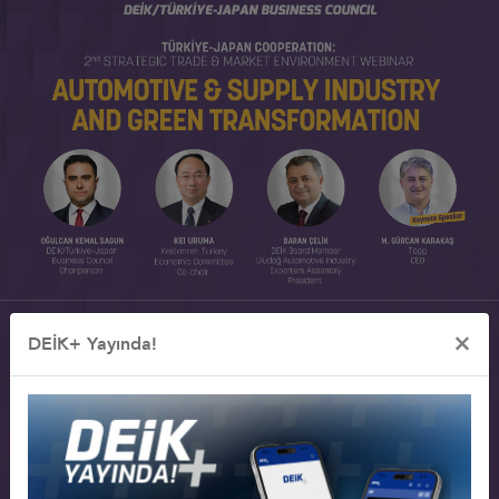
×
DEİK+ Yayında!