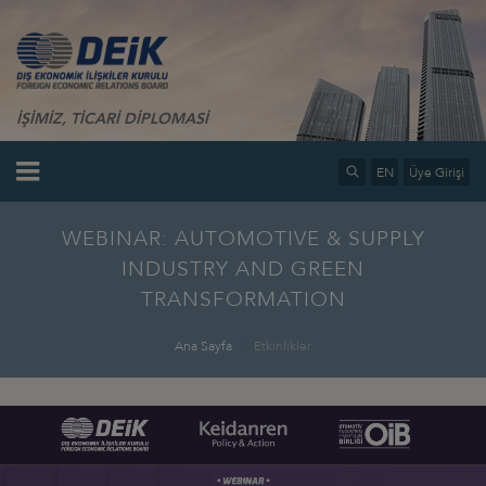
İŞİMİZ, TİCARİ DİPLOMASİ
EN
Üye Girişi
WEBINAR: AUTOMOTIVE & SUPPLY
INDUSTRY AND GREEN
TRANSFORMATION
Ana Sayfa
Etkinlikler