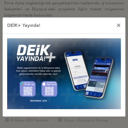
Emre Aykar başkanlığında gerçekleştirilen toplantıda; iş konseyinin
faaliyetleri ve Etiyopya'daki projelere ilişkin ticaret müşavirine
bilgilendirmede bulunuldu.
×
DEİK+ Yayında!
İş Konseyi ile Alakalı Diğer Etkinlikler
TÜRKİYE – ETİYOPYA KARMA EKONOMİK KOMİSYONU (KEK) 9.
DÖNEM TOPLANTISI KAPSAMINDA YUVARLAK MASA
TOPLANTISI VE İKİLİ İŞ GÖRÜŞMELERİ
19 Kasım 2025 Çarşamba
Türkiye - Etiyopya İş Konseyi
ETİYOPYA İSTANBUL BAŞKONSOLOSU İLE TOPLANTI
23 Eylül 2022 Cuma
Türkiye - Etiyopya İş Konseyi
TÜRKİYE-ETİYOPYA YUVARLAK MASA TOPLANTISI
30 Mayıs 2022 Pazartesi
Türkiye - Etiyopya İş Konseyi