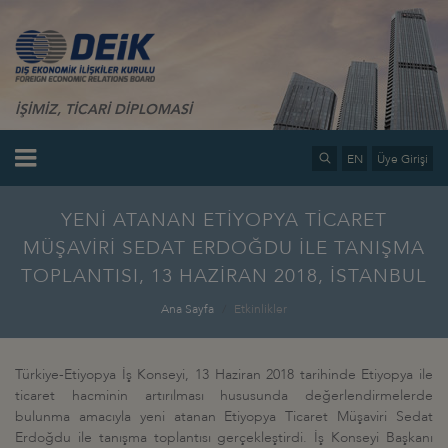
İŞİMİZ, TİCARİ DİPLOMASİ
EN
Üye Girişi
YENİ ATANAN ETİYOPYA TİCARET
MÜŞAVİRİ SEDAT ERDOĞDU İLE TANIŞMA
TOPLANTISI, 13 HAZİRAN 2018, İSTANBUL
Ana Sayfa
Etkinlikler
Türkiye-Etiyopya İş Konseyi, 13 Haziran 2018 tarihinde Etiyopya ile
ticaret hacminin artırılması hususunda değerlendirmelerde
bulunma amacıyla yeni atanan Etiyopya Ticaret Müşaviri Sedat
Erdoğdu ile tanışma toplantısı gerçekleştirdi. İş Konseyi Başkanı