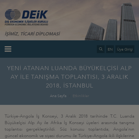
İŞİMİZ, TİCARİ DİPLOMASİ
EN
Üye Girişi
YENİ ATANAN LUANDA BÜYÜKELÇİSİ ALP
AY İLE TANIŞMA TOPLANTISI, 3 ARALIK
2018, İSTANBUL
Ana Sayfa
Etkinlikler
Türkiye-Angola İş Konseyi, 3 Aralık 2018 tarihinde T.C. Luanda
Büyükelçisi Alp Ay ile Afrika İş Konseyi üyeleri arasında tanışma
toplantısı gerçekleştirildi. Söz konusu toplantıda; Angola'nın
güncel ekonomik ve siyasi durumu ile Türkiye-Angola ikili ilişkilerine