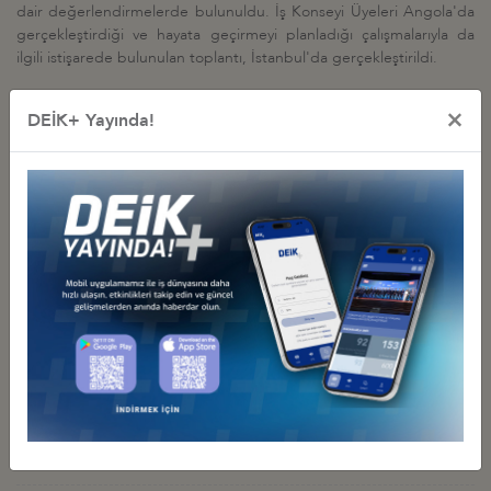
dair değerlendirmelerde bulunuldu. İş Konseyi Üyeleri Angola'da
gerçekleştirdiği ve hayata geçirmeyi planladığı çalışmalarıyla da
ilgili istişarede bulunulan toplantı, İstanbul'da gerçekleştirildi.
×
DEİK+ Yayında!
İş Konseyi ile Alakalı Diğer Etkinlikler
TÜRKİYE–ANGOLA GÜNÜ: TARIM, MADENCİLİK, PETROL VE
DOĞAL GAZ SEKTÖRLERİNDE YATIRIM OLANAKLARI
11 Mayıs 2026 Pazartesi
Türkiye - Angola İş Konseyi
T.C. LUANDA BÜYÜKELÇİSİ UFUK EKİCİ İLE TANIŞMA
TOPLANTISI
10 Mayıs 2023 Çarşamba
Türkiye - Angola İş Konseyi
ANGOLA-TÜRKİYE İŞ VE EKONOMİ FORUMU
18 Ekim 2021 Pazartesi
Türkiye - Angola İş Konseyi