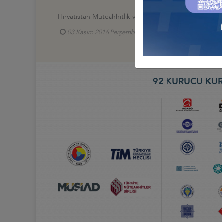
Hırvatistan Müteahhitlik ve Teknik Müşavirlik Sektörü
03 Kasım 2016 Perşembe
Uluslararası Teknik M
92 KURUCU KUR