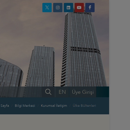
EN
Üye Girişi
 Sayfa
Bilgi Merkezi
Kurumsal İletişim
Ülke Bültenleri