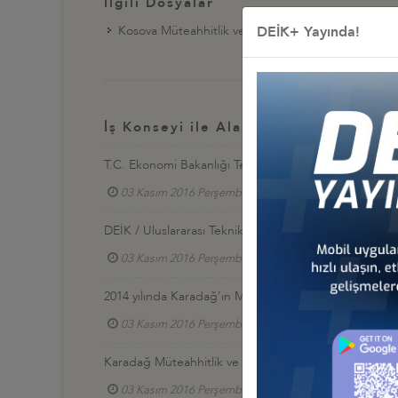
İlgili Dosyalar
Kosova Müteahhitlik ve Teknik Müşavirlik Sektör R
DEİK+ Yayında!
İş Konseyi ile Alakalı Diğer Bültenle
T.C. Ekonomi Bakanlığı Teknik Müşavirlik Hizmetleri Te
03 Kasım 2016 Perşembe
Uluslararası Teknik M
DEİK / Uluslararası Teknik Müşavirlik İş Konseyi Üyeleri
03 Kasım 2016 Perşembe
Uluslararası Teknik M
2014 yılında Karadağ’ın Müteahhitlik ve Teknik Müşavir
03 Kasım 2016 Perşembe
Uluslararası Teknik M
Karadağ Müteahhitlik ve Teknik Müşavirlik Sektör Ra
03 Kasım 2016 Perşembe
Uluslararası Teknik M