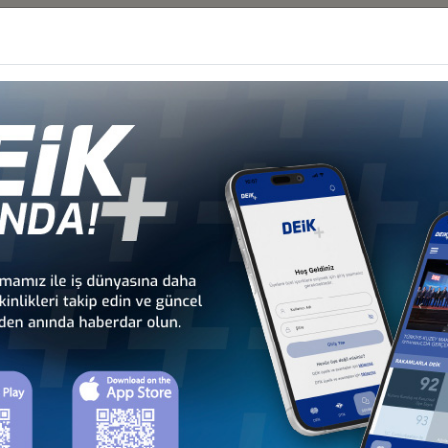
aporu
r
şvikleri
üşavirlik İş Konseyi
 Faaliyetleri
üşavirlik İş Konseyi
lik Sektöründeki ihaleleri
üşavirlik İş Konseyi
poru
üşavirlik İş Konseyi