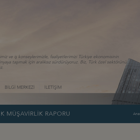
iz ve iş konseylerimizle, faaliyetlerimizi Türkiye ekonomisinin
aya taşımak için aralıksız sürdürüyoruz. Biz, Türk özel sektörünü
z.
BİLGİ MERKEZİ
İLETİŞİM
İK MÜŞAVİRLİK RAPORU
Ana