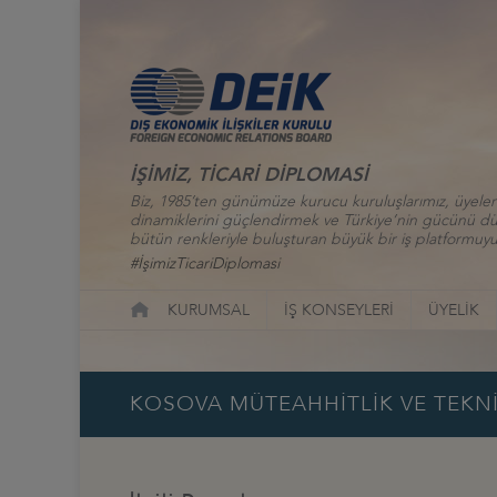
İŞİMİZ, TİCARİ DİPLOMASİ
Biz, 1985’ten günümüze kurucu kuruluşlarımız, üyelerim
dinamiklerini güçlendirmek ve Türkiye’nin gücünü düny
bütün renkleriyle buluşturan büyük bir iş platformuyu
#İşimizTicariDiplomasi
KURUMSAL
İŞ KONSEYLERİ
ÜYELİK
KOSOVA MÜTEAHHİTLİK VE TEKN