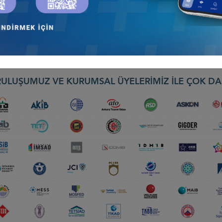
 Raporu
üşavirlik İş Konseyi
ULUŞUMUZ VE KURUMSAL ÜYELERİMİZ İLE ÇOK DA