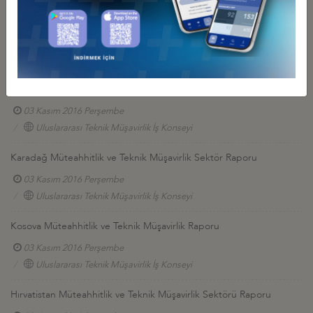
DEİK / Uluslararası Teknik Müşavirlik İş Konseyi Üyeleri Faaliyetleri
03 Kasım 2016 Perşembe
Uluslararası Teknik Müşavirlik İş Konseyi
2014 yılında Karadağ’ın Müteahhitlik ve Teknik Müşavirlik
Sektöründeki ihaleleri
03 Kasım 2016 Perşembe
Uluslararası Teknik Müşavirlik İş Konseyi
Karadağ Müteahhitlik ve Teknik Müşavirlik Sektör Raporu
03 Kasım 2016 Perşembe
Uluslararası Teknik Müşavirlik İş Konseyi
Kosova Müteahhitlik ve Teknik Müşavirlik Raporu
03 Kasım 2016 Perşembe
Uluslararası Teknik Müşavirlik İş Konseyi
Hırvatistan Müteahhitlik ve Teknik Müşavirlik Sektörü Raporu