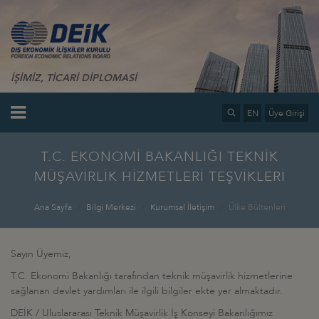
İŞİMİZ, TİCARİ DİPLOMASİ
EN
Üye Girişi
T.C. EKONOMİ BAKANLIĞI TEKNİK
MÜŞAVİRLİK HİZMETLERİ TEŞVİKLERİ
Ana Sayfa
Bilgi Merkezi
Kurumsal İletişim
Ülke Bültenleri
Sayın Üyemiz,
T.C. Ekonomi Bakanlığı tarafından teknik müşavirlik hizmetlerine
sağlanan devlet yardımları ile ilgili bilgiler ekte yer almaktadır.
DEİK / Uluslararası Teknik Müşavirlik İş Konseyi Bakanlığımız