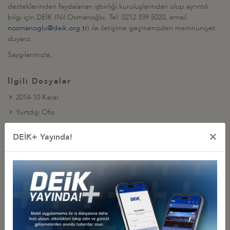
desteklerinden faydalanan işbirliği kuruluşlarından olup ayrıntılı
bilgi için DEİK (Nil Osmanoğlu, Tel: 0212 339 5020, email:
nosmanoglu@deik.org.tr
) ile iletişime geçmenizden memnuniyet
duyarız.
Saygılarımızla,
İlgili Dosyalar
2014-10 Karar
Yurtdışı Ofis
Sunum
×
DEİK+ Yayında!
Teşvik Eğitim Programı
Teşvikler Tablosu
İş Konseyi ile Alakalı Diğer Bültenler