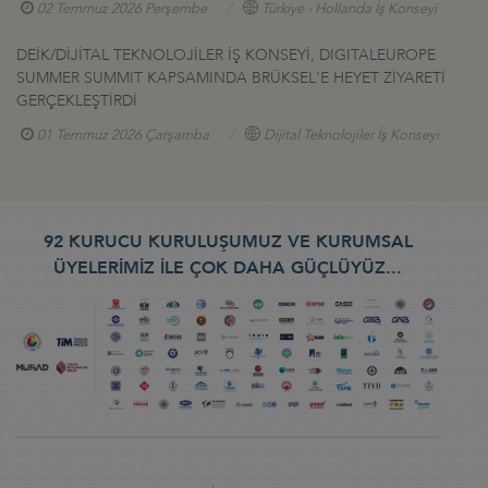
02 Temmuz 2026 Perşembe
Türkiye - Hollanda İş Konseyi
DEİK/DİJİTAL TEKNOLOJİLER İŞ KONSEYİ, DIGITALEUROPE
SUMMER SUMMIT KAPSAMINDA BRÜKSEL'E HEYET ZİYARETİ
GERÇEKLEŞTİRDİ
01 Temmuz 2026 Çarşamba
Dijital Teknolojiler İş Konseyi
92 KURUCU KURULUŞUMUZ VE KURUMSAL
ÜYELERİMİZ İLE ÇOK DAHA GÜÇLÜYÜZ...