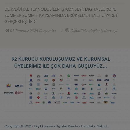
DEİK/DİJİTAL TEKNOLOJİLER İŞ KONSEYİ, DIGITALEUROPE
SUMMER SUMMIT KAPSAMINDA BRÜKSEL'E HEYET ZİYARETİ
GERÇEKLEŞTİRDİ
01 Temmuz 2026 Çarşamba
Dijital Teknolojiler İş Konseyi
92 KURUCU KURULUŞUMUZ VE KURUMSAL
ÜYELERİMİZ İLE ÇOK DAHA GÜÇLÜYÜZ...
Copyright © 2026 - Dış Ekonomik İlişkiler Kurulu - Her Hakkı Saklıdır.