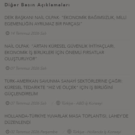
Diğer Basın Açıklamaları
DEİK BAŞKANI NAİL OLPAK: “EKONOMİK BAĞIMSIZLIK, MİLLİ
EGEMENLİĞİN AYRILMAZ BİR PARÇASI”
14 Temmuz 2026 Salı
NAİL OLPAK: “ARTAN KÜRESEL GÜVENLİK İHTİYAÇLARI,
EKONOMİK İŞ BİRLİKLERİ İÇİN ÖNEMLİ FIRSATLAR
OLUŞTURUYOR”
07 Temmuz 2026 Salı
TÜRK-AMERİKAN SAVUNMA SANAYİ SEKTÖRLERİNE ÇAĞRI:
KÜRESEL TEDARİKTE "HIZ VE ÖLÇEK" İÇİN İŞ BİRLİĞİNİ
GÜÇLENDİRELİM
07 Temmuz 2026 Salı
Türkiye - ABD İş Konseyi
HOLLANDA-TÜRKİYE YUVARLAK MASA TOPLANTISI, LAHEY’DE
DÜZENLENDİ
02 Temmuz 2026 Perşembe
Türkiye - Hollanda İş Konseyi