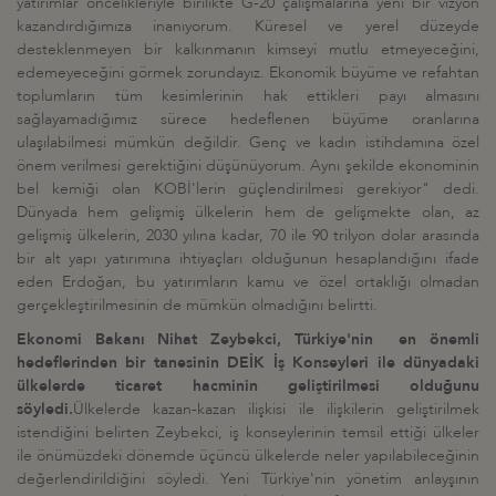
yatırımlar öncelikleriyle birilikte G-20 çalışmalarına yeni bir vizyon
kazandırdığımıza inanıyorum. Küresel ve yerel düzeyde
desteklenmeyen bir kalkınmanın kimseyi mutlu etmeyeceğini,
edemeyeceğini görmek zorundayız. Ekonomik büyüme ve refahtan
toplumların tüm kesimlerinin hak ettikleri payı almasını
sağlayamadığımız sürece hedeflenen büyüme oranlarına
ulaşılabilmesi mümkün değildir. Genç ve kadın istihdamına özel
önem verilmesi gerektiğini düşünüyorum. Aynı şekilde ekonominin
bel kemiği olan KOBİ'lerin güçlendirilmesi gerekiyor" dedi.
Dünyada hem gelişmiş ülkelerin hem de gelişmekte olan, az
gelişmiş ülkelerin, 2030 yılına kadar, 70 ile 90 trilyon dolar arasında
bir alt yapı yatırımına ihtiyaçları olduğunun hesaplandığını ifade
eden Erdoğan, bu yatırımların kamu ve özel ortaklığı olmadan
gerçekleştirilmesinin de mümkün olmadığını belirtti.
Ekonomi Bakanı Nihat Zeybekci, Türkiye'nin en önemli
hedeflerinden bir tanesinin DEİK İş Konseyleri ile dünyadaki
ülkelerde ticaret hacminin geliştirilmesi olduğunu
söyledi.
Ülkelerde kazan-kazan ilişkisi ile ilişkilerin geliştirilmek
istendiğini belirten Zeybekci, iş konseylerinin temsil ettiği ülkeler
ile önümüzdeki dönemde üçüncü ülkelerde neler yapılabileceğinin
değerlendirildiğini söyledi. Yeni Türkiye'nin yönetim anlayşının