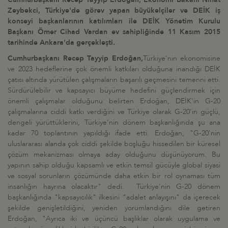
Zeybekci, Türkiye'de görev yapan büyükelçiler ve DEİK iş
konseyi başkanlarının katılımları ile DEİK Yönetim Kurulu
Başkanı Ömer Cihad Vardan ev sahipliğinde 11 Kasım 2015
tarihinde Ankara'da gerçekleşti.
Cumhurbaşkanı Recep Tayyip Erdoğan,
Türkiye'nin ekonomisine
ve 2023 hedeflerine çok önemli katkıları olduğuna inandığı DEİK
çatısı altında yürütülen çalışmaların başarılı geçmesini temenni etti.
Sürdürülebilir ve kapsayıcı büyüme hedefini güçlendirmek için
önemli çalışmalar olduğunu belirten Erdoğan, DEİK'in G-20
çalışmalarına ciddi katkı verdiğini ve Türkiye olarak G-20'in güçlü,
dengeli yürüttüklerini, Türkiye'nin dönem başkanlığında şu ana
kadar 70 toplantının yapıldığı ifade etti. Erdoğan, "G-20'nin
uluslararası alanda çok ciddi şekilde boşluğu hissedilen bir küresel
çözüm mekanizması olmaya aday olduğunu düşünüyorum. Bu
yapının sahip olduğu kapsamlı ve etkin temsil gücüyle global siyasi
ve sosyal sorunların çözümünde daha etkin bir rol oynaması tüm
insanlığın hayrına olacaktır" dedi. Türkiye'nin G-20 dönem
başkanlığında "kapsayıcılık" ilkesini "adalet anlayışını" da içerecek
şekilde genişletildiğini, yeniden yorumlandığını dile getiren
Erdoğan, "Ayrıca iki ve üçüncü başlıklar olarak uygulama ve