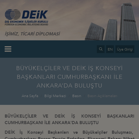
İŞİMİZ, TİCARİ DİPLOMASİ
EN
Üye Girişi
BÜYÜKELÇİLER VE DEİK İŞ KONSEYİ
BAŞKANLARI CUMHURBAŞKANI İLE
ANKARA’DA BULUŞTU
Ana Sayfa
Bilgi Merkezi
Basın
Basın Açıklamaları
BÜYÜKELÇİLER VE DEİK İŞ KONSEYİ BAŞKANLARI
CUMHURBAŞKANI İLE ANKARA'DA BULUŞTU
DEİK İş Konseyi Başkanları ve Büyükelçiler Buluşması,
Cumhurbaşkanı Recep Tayyip Erdoğan, Ekonomi Bakanı Nihat