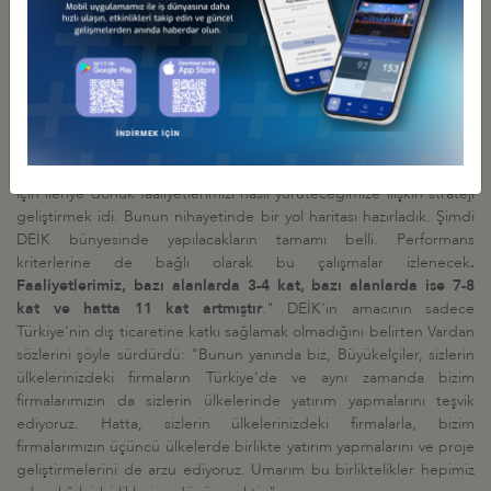
DEİK faaliyetlerinin nicelik ve nitelik bakımından gelişmesiyle
birlikte, reel sektörün DEİK'e ilgisinin arttığını belirten Vardan,
"DEİK'in üye tabanı, görevi aldığımız günden bu yana yaklaşık
yüzde 50 arttı
" dedi. Ortak hedefin; küresel ekonomiye güçlü
entegrasyon olduğunu vurgulayan Vardan sözlerine şöyle devam
etti: "DEİK bünyesinde kurumsal yapının dönüşümü ile ilgili belki
de en önemli çalışmayı, üyelerimizin ve ilgili kamu birimlerinin
yetkililerinin de katılımıyla hep birlikte gerçekleştirdik. O da DEİK
için ileriye dönük faaliyetlerimizi nasıl yürüteceğimize ilişkin strateji
geliştirmek idi. Bunun nihayetinde bir yol haritası hazırladık. Şimdi
DEİK bünyesinde yapılacakların tamamı belli. Performans
kriterlerine de bağlı olarak bu çalışmalar izlenecek
.
Faaliyetlerimiz, bazı alanlarda 3-4 kat, bazı alanlarda ise 7-8
kat ve hatta 11 kat artmıştır
." DEİK'in amacının sadece
Türkiye'nin dış ticaretine katkı sağlamak olmadığını belirten Vardan
sözlerini şöyle sürdürdü: "Bunun yanında biz, Büyükelçiler, sizlerin
ülkelerinizdeki firmaların Türkiye'de ve aynı zamanda bizim
firmalarımızın da sizlerin ülkelerinde yatırım yapmalarını teşvik
ediyoruz. Hatta, sizlerin ülkelerinizdeki firmalarla, bizim
firmalarımızın üçüncü ülkelerde birlikte yatırım yapmalarını ve proje
geliştirmelerini de arzu ediyoruz. Umarım bu birliktelikler hepimiz