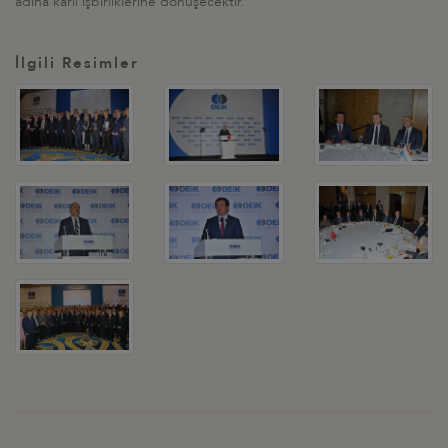
adına kârlı işbirliklerine dönüşecektir."
İlgili Resimler