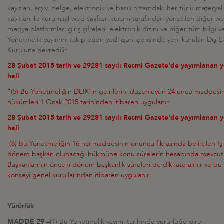
kayıtları, arşiv, belge, elektronik ve basılı ortamdaki her türlü materyall
kayıtları ile kurumsal web sayfası, kurum tarafından yönetilen diğer web
medya platformları giriş şifreleri, elektronik dizini ve diğer tüm bilgi 
Yönetmelik yayımını takip eden yedi gün içerisinde yeni kurulan Dış Ek
Kuruluna devredilir.
28 Şubat 2015 tarih ve 29281 sayılı Resmi Gazete'de yayımlanan 
hali
"(5) Bu Yönetmeliğin DEİK'in gelirlerini düzenleyen 24 üncü maddesinin 
hükümleri 1 Ocak 2015 tarihinden itibaren uygulanır.
28 Şubat 2015 tarih ve 29281 sayılı Resmi Gazete'de yayımlanan 
hali
(6) Bu Yönetmeliğin 16 ncı maddesinin onuncu fıkrasında belirtilen İş
dönem başkan olunacağı hükmüne konu sürelerin hesabında mevcut İ
Başkanlarının önceki dönem başkanlık süreleri de dikkate alınır ve bu 
konseyi genel kurullarından itibaren uygulanır."
Yürürlük
MADDE 29 –
(1) Bu Yönetmelik yayımı tarihinde yürürlüğe girer.