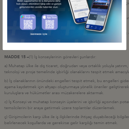
üyelik dondurulur ve üyeliğin dondurulduğu tarihten itibaren iki yıl içi
ödemeyen üyeler, üyelikten çıkartılır.
(11) Bu Yönetmeliğe aykırı iş konseyi kurulamaz ve bu Yönetmelik dışı
konseyi ibaresi kullanılamaz.
(12) İş konseyleri, DEİK'ten bağımsız bir kişilik izlenimi doğurabilecek
bulunamaz; kısaltma ve unvan kullanamaz.
İş konseylerinin görev ve yetkileri
MADDE 15 –
(1) İş konseylerinin görevleri şunlardır:
a) Muhatap ülke ile dış ticaret, doğrudan veya ortaklık yoluyla yatırım,
teknoloji ve proje temelinde işbirliği olanaklarını tespit etmek amacıy
b) İş olanaklarının önündeki engelleri tespit etmek, bu engelleri gide
aşama kaydetmek için altyapı oluşturmaya yönelik öneriler geliştirerek 
kuruluşlara ve hükümetler arası müzakerelere aktarmak.
c) İş Konseyi ve muhatap konseyin üyelerini ve işbirliği açısından potan
temsilcilerini bir araya getirmek üzere toplantılar düzenlemek.
ç) Girişimcilerin karşı ülke ile iş ilişkilerinde ihtiyaç duyabileceği bilg
belirlenecek koşullarda ve gerekirse gelir karşılığı temin etmek.