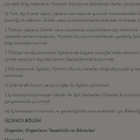
yöndeki bilgi taleplerini Yönetim Kurulunca belirlenen ilkeler çerçeve
h) Türk dış ticaret rejimi, yabancı sermaye ve gümrük mevzuatındaki değ
aracılığı ile yabancı ülkeler veya uluslararası topluluklardaki muhatap
ı) Türkiye, yabancı ülkeler veya uluslararası toplulukların dış ekonomik ilişk
istatistikî verileri toplamak, Yönetim Kurulunca belirlenen şartlarla ilgil
bilgi bankaları kurmak.
i) Türkiye'nin dış ekonomik ilişkilerinde başarılı sonuçlar elde etmesin
içinde veya yurt dışında tanıtım faaliyetlerinde bulunmak.
j) İkili ekonomik ilişkileri, Yönetim Kurulu kararları doğrultusunda iş kon
yürütmek.
k) Çok taraflı kurum ve kuruluşlar ile ilişkileri yürütmek.
l) İş konseyi bulunmayan ülkeler ile ilgili faaliyetleri Yönetim Kurulunun
çerçevesinde yürütmek.
m) İş konseylerini kurmak ve gerektiğinde sona erdirmek için Bakanl
ÜÇÜNCÜ BÖLÜM
Organlar, Organların Teşekkülü ve Görevleri