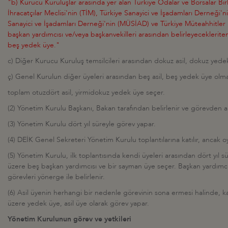
"b) Kurucu Kuruluşlar arasında yer alan Türkiye Odalar ve Borsalar Bir
İhracatçılar Meclisi'nin (TİM), Türkiye Sanayici ve İşadamları Derneği'
Sanayici ve İşadamları Derneği'nin (MÜSİAD) ve Türkiye Müteahhitler B
başkan yardımcısı ve/veya başkanvekilleri arasından belirleyecekleritem
beş yedek üye."
c) Diğer Kurucu Kuruluş temsilcileri arasından dokuz asil, dokuz yede
ç) Genel Kurulun diğer üyeleri arasından beş asil, beş yedek üye olm
toplam otuzdört asil, yirmidokuz yedek üye seçer.
(2) Yönetim Kurulu Başkanı, Bakan tarafından belirlenir ve görevden alı
(3) Yönetim Kurulu dört yıl süreyle görev yapar.
(4) DEİK Genel Sekreteri Yönetim Kurulu toplantılarına katılır, ancak o
(5) Yönetim Kurulu, ilk toplantısında kendi üyeleri arasından dört yıl
üzere beş başkan yardımcısı ve bir sayman üye seçer. Başkan yardımcı
görevleri yönerge ile belirlenir.
(6) Asil üyenin herhangi bir nedenle görevinin sona ermesi halinde, 
üzere yedek üye, asil üye olarak görev yapar.
Yönetim Kurulunun görev ve yetkileri