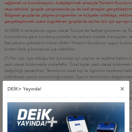
sağlamak ve koordinasyonu kolaylaştırmak amacıyla Yönetim Kurulunc
veya sektörel gruplar çerçevesinde ya da özel amaçları gerçekleştirm
Bölgesel gruplarda çalışma programları ve bütçeler ortaklaşa, sektöre
gerçekleştirmek üzere örgütlenen gruplarda ise her biri için ayrı ayrı el
(6) DEİK'in amaçlarına uygun olarak Türkiye'de faaliyet gösteren ve T
hükümlerine göre kurulmuş şirketler ile serbest meslek mensupları v
faal yabancı şirketlerin irtibat ofisleri Yönetim Kurulunun uygun bulma
birden fazla iş konseyine üye olabilirler.
(7) Her üye, üye olduğu her iş konseyi için seçme ve seçilme hakkını ku
yazılı olarak bildirmekle mükelleftir. Tüzel kişiler yazılı olarak bildirmek
değişikliği yapabilirler. Temsilcinin tüzel kişi ile ilişkisinin kesilmesi hal
bildirilmesi üyenin sorumluluğundadır. Üyenin temsilcisini değiştirmes
DEİK organlarında görev alabilmesi Yönetim Kurulu yetkisindedir.
×
DEİK+ Yayında!
(8) İş konseyi faaliyet alanı ile ilgili kamu kurum ve kuruluş temsilciler
tarafından iş konseyi yürütme kurulu danışman üyesi olarak belirlenebil
(9) Üyenin DEİK üyeliğinin sona ermesi veya atadığı temsilci ile ilişiğin
temsilcinin DEİK organlarındaki görevleri sona erer.
(10) Üyeler, yıllık olarak belirlenen iş konseyi aidatını ve üyelik aidat
İki yıl veya daha fazla süreyle aidatların ödenmemesi halinde toplam