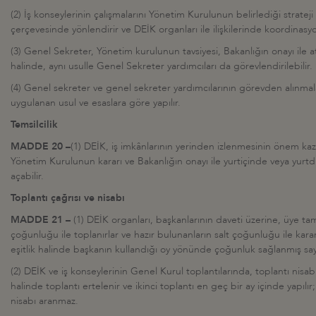
(2) İş konseylerinin çalışmalarını Yönetim Kurulunun belirlediği strateji 
çerçevesinde yönlendirir ve DEİK organları ile ilişkilerinde koordinasy
(3) Genel Sekreter, Yönetim kurulunun tavsiyesi, Bakanlığın onayı ile 
halinde, aynı usulle Genel Sekreter yardımcıları da görevlendirilebilir.
(4) Genel sekreter ve genel sekreter yardımcılarının görevden alınmal
uygulanan usul ve esaslara göre yapılır.
Temsilcilik
MADDE 20 –
(1) DEİK, iş imkânlarının yerinden izlenmesinin önem k
Yönetim Kurulunun kararı ve Bakanlığın onayı ile yurtiçinde veya yurtdı
açabilir.
Toplantı çağrısı ve nisabı
MADDE 21 –
(1) DEİK organları, başkanlarının daveti üzerine, üye tam 
çoğunluğu ile toplanırlar ve hazır bulunanların salt çoğunluğu ile karar
eşitlik halinde başkanın kullandığı oy yönünde çoğunluk sağlanmış sayı
(2) DEİK ve iş konseylerinin Genel Kurul toplantılarında, toplantı nis
halinde toplantı ertelenir ve ikinci toplantı en geç bir ay içinde yapılır
nisabı aranmaz.