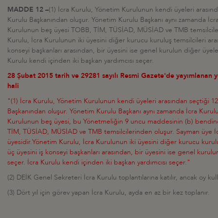
MADDE 12 –
(1) İcra Kurulu, Yönetim Kurulunun kendi üyeleri arasında
Kurulu Başkanından oluşur. Yönetim Kurulu Başkanı aynı zamanda İcra 
Kurulunun beş üyesi TOBB, TİM, TÜSİAD, MÜSİAD ve TMB temsilciler
Kurulu, İcra Kurulunun iki üyesini diğer kurucu kuruluş temsilcileri ara
konseyi başkanları arasından, bir üyesini ise genel kurulun diğer üyele
Kurulu kendi içinden iki başkan yardımcısı seçer.
28 Şubat 2015 tarih ve 29281 sayılı Resmi Gazete'de yayımlanan 
hali
"(1) İcra Kurulu, Yönetim Kurulunun kendi üyeleri arasından seçtiği 12
Başkanından oluşur. Yönetim Kurulu Başkanı aynı zamanda İcra Kurulu 
Kurulunun beş üyesi, bu Yönetmeliğin 9 uncu maddesinin (b) bendind
TİM, TÜSİAD, MÜSİAD ve TMB temsilcilerinden oluşur. Sayman üye İ
üyesidir.Yönetim Kurulu, İcra Kurulunun iki üyesini diğer kurucu kurulu
üç üyesini iş konseyi başkanları arasından, bir üyesini ise genel kurul
seçer. İcra Kurulu kendi içinden iki başkan yardımcısı seçer."
(2) DEİK Genel Sekreteri İcra Kurulu toplantılarına katılır, ancak oy ku
(3) Dört yıl için görev yapan İcra Kurulu, ayda en az bir kez toplanır.