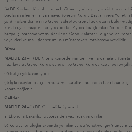
(4) DEİK adına düzenlenen taahhütname, sözleşme, vekâletname gib
bağlayan işlemleri imzalamaya; Yönetim Kurulu Başkanı veya Yönetim
yardımcılarından biri ile Genel Sekreter, Genel Sekreterin bulunmadığ
kurulu üyesi müştereken yetkilidirler. Ayrıca, bu işlemleri Yönetim Kur
bütçe içi harcama yetkisi dâhilinde Genel Sekreter ile genel sekreter 
veya idari ve mali işler sorumlusu müştereken imzalamaya yetkilidir.
Bütçe
MADDE 23 –
(1) DEİK ve iş konseylerinin gelir ve harcamaları, Yöneti
hazırlanarak Genel Kurula sunulan ve Genel Kurulca kabul edilen yıllı
(2) Bütçe yılı takvim yılıdır.
(3) İş konseyleri bütçeleri yürütme kurulları tarafından hazırlanarak iş 
karara bağlanır.
Gelirler
MADDE 24 –
(1) DEİK'in gelirleri şunlardır:
a) Ekonomi Bakanlığı bütçesinden yapılacak yardımlar.
b) Kurucu kuruluşlar arasında yer alan ve bu Yönetmeliğin 9 uncu mad
fıkrasında sayılan beş kurucu kuruluşun bir önceki yıl gelirlerinden yüz