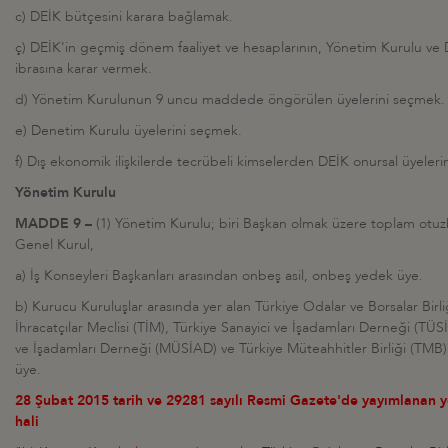
c) DEİK bütçesini karara bağlamak.
ç) DEİK'in geçmiş dönem faaliyet ve hesaplarının, Yönetim Kurulu v
ibrasına karar vermek.
d) Yönetim Kurulunun 9 uncu maddede öngörülen üyelerini seçmek.
e) Denetim Kurulu üyelerini seçmek.
f) Dış ekonomik ilişkilerde tecrübeli kimselerden DEİK onursal üyeler
Yönetim Kurulu
MADDE 9 –
(1) Yönetim Kurulu; biri Başkan olmak üzere toplam otu
Genel Kurul,
a) İş Konseyleri Başkanları arasından onbeş asil, onbeş yedek üye.
b) Kurucu Kuruluşlar arasında yer alan Türkiye Odalar ve Borsalar Birl
İhracatçılar Meclisi (TİM), Türkiye Sanayici ve İşadamları Derneği (TÜS
ve İşadamları Derneği (MÜSİAD) ve Türkiye Müteahhitler Birliği (TMB) 
üye.
28 Şubat 2015 tarih ve 29281 sayılı Resmi Gazete'de yayımlanan 
hali