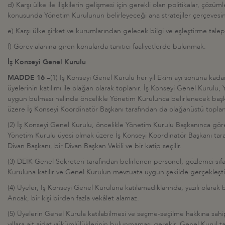
d) Karşı ülke ile ilişkilerin gelişmesi için gerekli olan politikalar, çöz
konusunda Yönetim Kurulunun belirleyeceği ana stratejiler çerçevesin
e) Karşı ülke şirket ve kurumlarından gelecek bilgi ve eşleştirme tale
f) Görev alanına giren konularda tanıtıcı faaliyetlerde bulunmak.
İş Konseyi Genel Kurulu
MADDE 16 –
(1) İş Konseyi Genel Kurulu her yıl Ekim ayı sonuna kadar i
üyelerinin katılımı ile olağan olarak toplanır. İş Konseyi Genel Kurulu
uygun bulması halinde öncelikle Yönetim Kurulunca belirlenecek baş
üzere İş Konseyi Koordinatör Başkanı tarafından da olağanüstü toplantı
(2) İş Konseyi Genel Kurulu, öncelikle Yönetim Kurulu Başkanınca göre
Yönetim Kurulu üyesi olmak üzere İş Konseyi Koordinatör Başkanı taraf
Divan Başkanı, bir Divan Başkan Vekili ve bir katip seçilir.
(3) DEİK Genel Sekreteri tarafından belirlenen personel, gözlemci sıfa
Kuruluna katılır ve Genel Kurulun mevzuata uygun şekilde gerçekleştir
(4) Üyeler, İş Konseyi Genel Kuruluna katılamadıklarında, yazılı olarak bi
Ancak, bir kişi birden fazla vekâlet alamaz.
(5) Üyelerin Genel Kurula katılabilmesi ve seçme-seçilme hakkına sahip
yıllara ait aidat yükümlülüklerinin bulunmaması gerekir. Genel Kurul tari