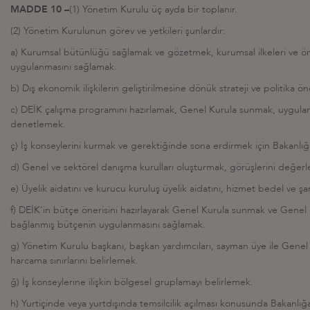
MADDE 10 –
(1) Yönetim Kurulu üç ayda bir toplanır.
(2) Yönetim Kurulunun görev ve yetkileri şunlardır:
a) Kurumsal bütünlüğü sağlamak ve gözetmek, kurumsal ilkeleri ve önc
uygulanmasını sağlamak.
b) Dış ekonomik ilişkilerin geliştirilmesine dönük strateji ve politika ön
c) DEİK çalışma programını hazırlamak, Genel Kurula sunmak, uygula
denetlemek.
ç) İş konseylerini kurmak ve gerektiğinde sona erdirmek için Bakanl
d) Genel ve sektörel danışma kurulları oluşturmak, görüşlerini değer
e) Üyelik aidatını ve kurucu kuruluş üyelik aidatını, hizmet bedel ve şa
f) DEİK'in bütçe önerisini hazırlayarak Genel Kurula sunmak ve Genel
bağlanmış bütçenin uygulanmasını sağlamak.
g) Yönetim Kurulu başkanı, başkan yardımcıları, sayman üye ile Gene
harcama sınırlarını belirlemek.
ğ) İş konseylerine ilişkin bölgesel gruplamayı belirlemek.
h) Yurtiçinde veya yurtdışında temsilcilik açılması konusunda Bakanl