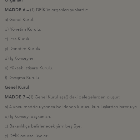
Organlar
MADDE 6 –
(1) DEİK'in organları şunlardır:
a) Genel Kurul.
b) Yönetim Kurulu.
c) İcra Kurulu.
ç) Denetim Kurulu.
d) İş Konseyleri.
e) Yüksek İstişare Kurulu.
f) Danışma Kurulu.
Genel Kurul
MADDE 7 –
(1) Genel Kurul aşağıdaki delegelerden oluşur:
a) 4 üncü madde uyarınca belirlenen kurucu kuruluşlardan birer üye.
b) İş Konseyi başkanları.
c) Bakanlıkça belirlenecek yirmibeş üye.
ç) DEİK onursal üyeleri.