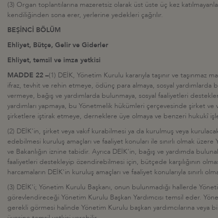
(3) Organ toplantılarına mazeretsiz olarak üst üste üç kez katılmayanla
kendiliğinden sona erer, yerlerine yedekleri çağrılır.
BEŞİNCİ BÖLÜM
Ehliyet, Bütçe, Gelir ve Giderler
Ehliyet, temsil ve imza yetkisi
MADDE 22 –
(1) DEİK, Yönetim Kurulu kararıyla taşınır ve taşınmaz ma
ifraz, tevhit ve rehin etmeye, ödünç para almaya, sosyal yardımlarda
vermeye, bağış ve yardımlarda bulunmaya, sosyal faaliyetleri destek
yardımları yapmaya, bu Yönetmelik hükümleri çerçevesinde şirket ve 
şirketlere iştirak etmeye, derneklere üye olmaya ve benzeri hukukî işl
(2) DEİK'in, şirket veya vakıf kurabilmesi ya da kurulmuş veya kurulacak 
edebilmesi kuruluş amaçları ve faaliyet konuları ile sınırlı olmak üzere
ve Bakanlığın iznine tabidir. Ayrıca DEİK'in, bağış ve yardımda buluna
faaliyetleri destekleyip özendirebilmesi için, bütçede karşılığının olma
harcamaların DEİK'in kuruluş amaçları ve faaliyet konularıyla sınırlı olm
(3) DEİK'i; Yönetim Kurulu Başkanı, onun bulunmadığı hallerde Yönet
görevlendireceği Yönetim Kurulu Başkan Yardımcısı temsil eder. Yöne
gerekli görmesi halinde Yönetim Kurulu başkan yardımcılarına veya b
üyesine temsil yetkisi verebilir.