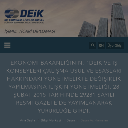
İŞİMİZ, TİCARİ DİPLOMASİ
EN
Üye Girişi
EKONOMİ BAKANLIĞININ, "DEİK VE İŞ
KONSEYLERİ ÇALIŞMA USUL VE ESASLARI
HAKKINDAKİ YÖNETMELİKTE DEĞİŞİKLİK
YAPILMASINA İLİŞKİN YÖNETMELİĞİ, 28
ŞUBAT 2015 TARİHİNDE 29281 SAYILI
RESMİ GAZETE'DE YAYIMLANARAK
YÜRÜRLÜĞE GİRDİ.
Ana Sayfa
Bilgi Merkezi
Basın
Basın Açıklamaları