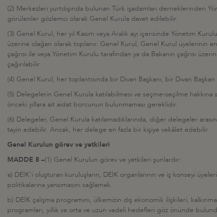
(2) Merkezleri yurtdışında bulunan Türk işadamları derneklerinden Y
görülenler gözlemci olarak Genel Kurula davet edilebilir.
(3) Genel Kurul, her yıl Kasım veya Aralık ayı içerisinde Yönetim Kurul
üzerine olağan olarak toplanır. Genel Kurul, Genel Kurul üyelerinin en a
çağrısı ile veya Yönetim Kurulu tarafından ya da Bakanın çağrısı üzeri
çağırılabilir.
(4) Genel Kurul, her toplantısında bir Divan Başkanı, bir Divan Başkan V
(5) Delegelerin Genel Kurula katılabilmesi ve seçme-seçilme hakkına sa
önceki yıllara ait aidat borcunun bulunmaması gereklidir.
(6) Delegeler, Genel Kurula katılamadıklarında, diğer delegeler arasında
tayin edebilir. Ancak, her delege en fazla bir kişiye vekâlet edebilir.
Genel Kurulun görev ve yetkileri
MADDE 8 –
(1) Genel Kurulun görev ve yetkileri şunlardır:
a) DEİK'i oluşturan kuruluşların, DEİK organlarının ve iş konseyi üyeleri
politikalarına yansımasını sağlamak.
b) DEİK çalışma programını, ülkemizin dış ekonomik ilişkileri, kalkınm
programları, yıllık ve orta ve uzun vadeli hedefleri göz önünde bulu