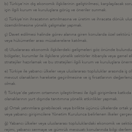
b) Türkiye'nin dış ekonomik ilişkilerinin geliştirilmesi, karşılaşılacak 
için ilgili kurum ve kuruluşlara görüş ve öneriler sunmak.
c) Türkiye'nin ihracatının artırılmasına ve üretim ve ihracata dönük ulusl
özendirilmesine yönelik çalışmalar yapmak.
ç) Davet edilmesi halinde görev alanına giren konularda özel sektörü t
veya hükümetler arası müzakerelere katılmak.
d) Uluslararası ekonomik ilişkilerdeki gelişmeleri göz önünde bulundura
bölgeler, kurumlar ile ilişkilere yönelik sektörler itibarıyla veya gene
stratejiler hazırlamak ve bu stratejileri ilgili kurum ve kuruluşlara öner
e) Türkiye ile yabancı ülkeler veya uluslararası topluluklar arasında iş o
mevcut olanakların harekete geçirilmesine ve iş fırsatlarının değerlen
olmak.
f) Türkiye'de yatırım ortamının iyileştirilmesi ile ilgili girişimlere katk
olanaklarının yurt dışında tanıtımına yönelik etkinlikler yapmak.
g) Ortak yatırımlara girebilecek veya birlikte üçüncü ülkelerde ortak y
veya yabancı girişimcilere Yönetim Kurulunca belirlenen ilkeler çerçe
ğ) Yabancı ülkeler veya uluslararası topluluklardaki ekonomik ve sektör
rejimi, yabancı sermaye ve gümrük mevzuatı konularında bilgi derleme