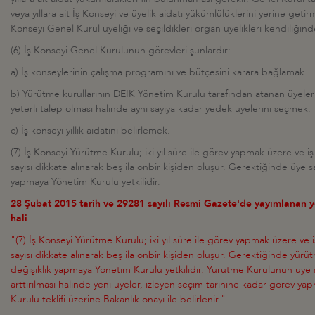
veya yıllara ait İş Konseyi ve üyelik aidatı yükümlülüklerini yerine getir
Konseyi Genel Kurul üyeliği ve seçildikleri organ üyelikleri kendiliğin
(6) İş Konseyi Genel Kurulunun görevleri şunlardır:
a) İş konseylerinin çalışma programını ve bütçesini karara bağlamak.
b) Yürütme kurullarının DEİK Yönetim Kurulu tarafından atanan üyeler dı
yeterli talep olması halinde aynı sayıya kadar yedek üyelerini seçmek.
c) İş konseyi yıllık aidatını belirlemek.
(7) İş Konseyi Yürütme Kurulu; iki yıl süre ile görev yapmak üzere ve iş
sayısı dikkate alınarak beş ila onbir kişiden oluşur. Gerektiğinde üye s
yapmaya Yönetim Kurulu yetkilidir.
28 Şubat 2015 tarih ve 29281 sayılı Resmi Gazete'de yayımlanan 
hali
"(7) İş Konseyi Yürütme Kurulu; iki yıl süre ile görev yapmak üzere ve i
sayısı dikkate alınarak beş ila onbir kişiden oluşur. Gerektiğinde yür
değişiklik yapmaya Yönetim Kurulu yetkilidir. Yürütme Kurulunun üye s
arttırılması halinde yeni üyeler, izleyen seçim tarihine kadar görev y
Kurulu teklifi üzerine Bakanlık onayı ile belirlenir."