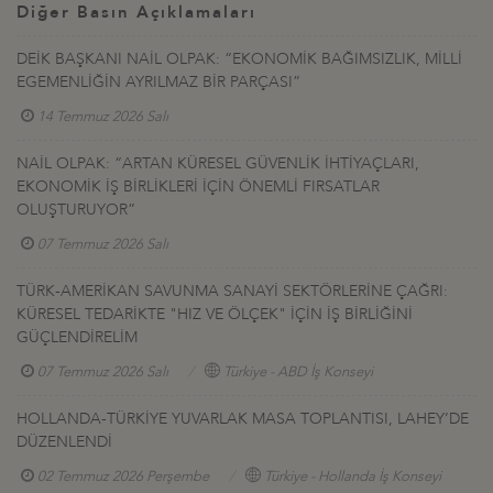
Diğer Basın Açıklamaları
DEİK BAŞKANI NAİL OLPAK: “EKONOMİK BAĞIMSIZLIK, MİLLİ
EGEMENLİĞİN AYRILMAZ BİR PARÇASI”
14 Temmuz 2026 Salı
NAİL OLPAK: “ARTAN KÜRESEL GÜVENLİK İHTİYAÇLARI,
EKONOMİK İŞ BİRLİKLERİ İÇİN ÖNEMLİ FIRSATLAR
OLUŞTURUYOR”
07 Temmuz 2026 Salı
TÜRK-AMERİKAN SAVUNMA SANAYİ SEKTÖRLERİNE ÇAĞRI:
KÜRESEL TEDARİKTE "HIZ VE ÖLÇEK" İÇİN İŞ BİRLİĞİNİ
GÜÇLENDİRELİM
07 Temmuz 2026 Salı
Türkiye - ABD İş Konseyi
HOLLANDA-TÜRKİYE YUVARLAK MASA TOPLANTISI, LAHEY’DE
DÜZENLENDİ
02 Temmuz 2026 Perşembe
Türkiye - Hollanda İş Konseyi