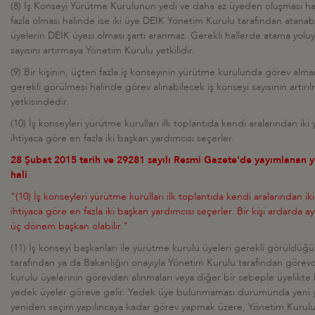
(8) İş Konseyi Yürütme Kurulunun yedi ve daha az üyeden oluşması ha
fazla olması halinde ise iki üye DEİK Yönetim Kurulu tarafından atanabi
üyelerin DEİK üyesi olması şartı aranmaz. Gerekli hallerde atama yoluy
sayısını artırmaya Yönetim Kurulu yetkilidir.
(9) Bir kişinin, üçten fazla iş konseyinin yürütme kurulunda görev alma
gerekli görülmesi halinde görev alınabilecek iş konseyi sayısının artı
yetkisindedir.
(10) İş konseyleri yürütme kurulları ilk toplantıda kendi aralarından iki y
ihtiyaca göre en fazla iki başkan yardımcısı seçerler.
28 Şubat 2015 tarih ve 29281 sayılı Resmi Gazete'de yayımlanan 
hali
"(10) İş konseyleri yürütme kurulları ilk toplantıda kendi aralarından iki 
ihtiyaca göre en fazla iki başkan yardımcısı seçerler. Bir kişi ardarda a
üç dönem başkan olabilir."
(11) İş konseyi başkanları ile yürütme kurulu üyeleri gerekli görüldüğ
tarafından ya da Bakanlığın onayıyla Yönetim Kurulu tarafından görevd
kurulu üyelerinin görevden alınmaları veya diğer bir sebeple üyelikte
yedek üyeler göreve gelir. Yedek üye bulunmaması durumunda yeni y
yeniden seçim yapılıncaya kadar görev yapmak üzere, Yönetim Kurulu t