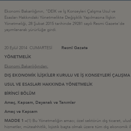
Ekonomi Bakanlığının, "DEİK ve İş Konseyleri Çalışma Usul ve
Esasları Hakkındaki Yönetmelikte Değişiklik Yapılmasına İlişkin
Yönetmeliği, 28 Şubat 2015 tarihinde 29281 sayılı Resmi Gazete'de
yayımlanarak yürürlüğe girdi.
20 Eylül 2014 CUMARTESİ
Resmî Gazete
YÖNETMELİK
Ekonomi Bakanlığından:
DIŞ EKONOMİK İLİŞKİLER KURULU VE İŞ KONSEYLERİ ÇALIŞMA
USUL VE ESASLARI HAKKINDA YÖNETMELİK
BİRİNCİ BÖLÜM
Amaç, Kapsam, Dayanak ve Tanımlar
Amaç ve Kapsam
MADDE 1 –
(1) Bu Yönetmeliğin amacı; özel sektörün dış ticaret, ulusla
hizmetler, müteahhitlik, lojistik başta olmak üzere tüm dış ekonomik ili