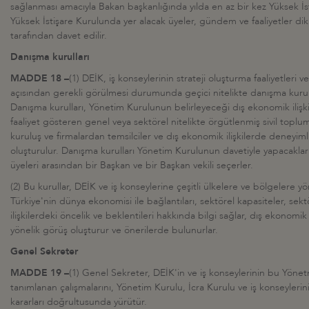
sağlanması amacıyla Bakan başkanlığında yılda en az bir kez Yüksek İst
Yüksek İstişare Kurulunda yer alacak üyeler, gündem ve faaliyetler di
tarafından davet edilir.
Danışma kurulları
MADDE 18 –
(1) DEİK, iş konseylerinin strateji oluşturma faaliyetleri v
açısından gerekli görülmesi durumunda geçici nitelikte danışma kurulla
Danışma kurulları, Yönetim Kurulunun belirleyeceği dış ekonomik ilişkil
faaliyet gösteren genel veya sektörel nitelikte örgütlenmiş sivil toplum 
kuruluş ve firmalardan temsilciler ve dış ekonomik ilişkilerde deneyim
oluşturulur. Danışma kurulları Yönetim Kurulunun davetiyle yapacakları 
üyeleri arasından bir Başkan ve bir Başkan vekili seçerler.
(2) Bu kurullar, DEİK ve iş konseylerine çeşitli ülkelere ve bölgelere y
Türkiye'nin dünya ekonomisi ile bağlantıları, sektörel kapasiteler, sek
ilişkilerdeki öncelik ve beklentileri hakkında bilgi sağlar, dış ekonomik i
yönelik görüş oluşturur ve önerilerde bulunurlar.
Genel Sekreter
MADDE 19 –
(1) Genel Sekreter, DEİK'in ve iş konseylerinin bu Yönetme
tanımlanan çalışmalarını, Yönetim Kurulu, İcra Kurulu ve iş konseylerin
kararları doğrultusunda yürütür.