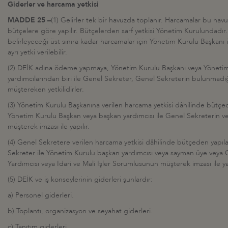
Giderler ve harcama yetkisi
MADDE 25 –
(1) Gelirler tek bir havuzda toplanır. Harcamalar bu ha
bütçelere göre yapılır. Bütçelerden sarf yetkisi Yönetim Kurulundadı
belirleyeceği üst sınıra kadar harcamalar için Yönetim Kurulu Başkanı 
ayrı yetki verilebilir.
(2) DEİK adına ödeme yapmaya, Yönetim Kurulu Başkanı veya Yöneti
yardımcılarından biri ile Genel Sekreter, Genel Sekreterin bulunmadı
müştereken yetkilidirler.
(3) Yönetim Kurulu Başkanına verilen harcama yetkisi dâhilinde bütç
Yönetim Kurulu Başkan veya başkan yardımcısı ile Genel Sekreterin 
müşterek imzası ile yapılır.
(4) Genel Sekretere verilen harcama yetkisi dâhilinde bütçeden yapı
Sekreter ile Yönetim Kurulu başkan yardımcısı veya sayman üye veya 
Yardımcısı veya İdari ve Mali İşler Sorumlusunun müşterek imzası ile yap
(5) DEİK ve iş konseylerinin giderleri şunlardır:
a) Personel giderleri.
b) Toplantı, organizasyon ve seyahat giderleri.
c) Tanıtım giderleri.