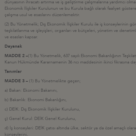
dünyasının ihracatı artırma ve iş geliştirme çalışmalarına yardımcı olm
Ekonomik İlişkiler Kurulunun ve bu Kurula bağlı olarak faaliyet göstere
çalışma usul ve esaslarını düzenlemektir.
(2) Bu Yönetmelik; Dış Ekonomik İlişkiler Kurulu ile iş konseylerinin gör
teşkilatlanma ve işleyişleri, organları ve bütçeleri, yönetim ve denetimler
ve esasları kapsar.
Dayanak
MADDE 2 –
(1) Bu Yönetmelik, 637 sayılı Ekonomi Bakanlığının Teşkila
Kanun Hükmünde Kararnamenin 36 ncı maddesinin ikinci fıkrasına dayan
Tanımlar
MADDE 3 –
(1) Bu Yönetmelikte geçen;
a) Bakan: Ekonomi Bakanını,
b) Bakanlık: Ekonomi Bakanlığını,
c) DEİK: Dış Ekonomik İlişkiler Kurulunu,
ç) Genel Kurul: DEİK Genel Kurulunu,
d) İş konseyleri: DEİK çatısı altında ülke, sektör ya da özel amaçlı olar
konseylerini,