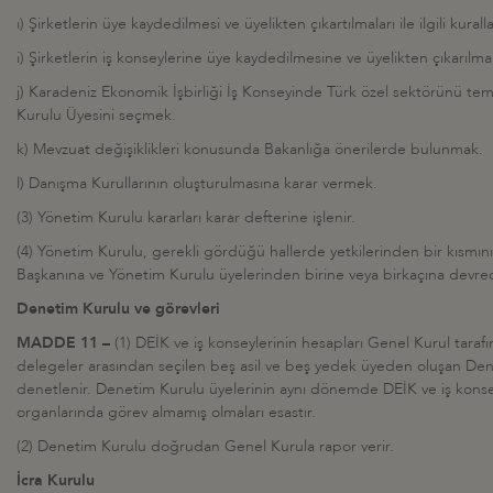
ı) Şirketlerin üye kaydedilmesi ve üyelikten çıkartılmaları ile ilgili kurall
i) Şirketlerin iş konseylerine üye kaydedilmesine ve üyelikten çıkarılm
j) Karadeniz Ekonomik İşbirliği İş Konseyinde Türk özel sektörünü te
Kurulu Üyesini seçmek.
k) Mevzuat değişiklikleri konusunda Bakanlığa önerilerde bulunmak.
l) Danışma Kurullarının oluşturulmasına karar vermek.
(3) Yönetim Kurulu kararları karar defterine işlenir.
(4) Yönetim Kurulu, gerekli gördüğü hallerde yetkilerinden bir kısmın
Başkanına ve Yönetim Kurulu üyelerinden birine veya birkaçına devred
Denetim Kurulu ve görevleri
MADDE 11 –
(1) DEİK ve iş konseylerinin hesapları Genel Kurul tarafı
delegeler arasından seçilen beş asil ve beş yedek üyeden oluşan Den
denetlenir. Denetim Kurulu üyelerinin aynı dönemde DEİK ve iş konse
organlarında görev almamış olmaları esastır.
(2) Denetim Kurulu doğrudan Genel Kurula rapor verir.
İcra Kurulu