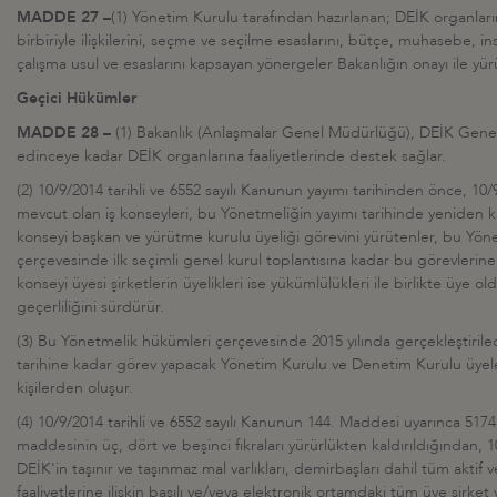
MADDE 27 –
(1) Yönetim Kurulu tarafından hazırlanan; DEİK organların
birbiriyle ilişkilerini, seçme ve seçilme esaslarını, bütçe, muhasebe, in
çalışma usul ve esaslarını kapsayan yönergeler Bakanlığın onayı ile yür
Geçici Hükümler
MADDE 28 –
(1) Bakanlık (Anlaşmalar Genel Müdürlüğü), DEİK Genel
edinceye kadar DEİK organlarına faaliyetlerinde destek sağlar.
(2) 10/9/2014 tarihli ve 6552 sayılı Kanunun yayımı tarihinden önce, 10/9/
mevcut olan iş konseyleri, bu Yönetmeliğin yayımı tarihinde yeniden ku
konseyi başkan ve yürütme kurulu üyeliği görevini yürütenler, bu Yön
çerçevesinde ilk seçimli genel kurul toplantısına kadar bu görevlerin
konseyi üyesi şirketlerin üyelikleri ise yükümlülükleri ile birlikte üye old
geçerliliğini sürdürür.
(3) Bu Yönetmelik hükümleri çerçevesinde 2015 yılında gerçekleştirile
tarihine kadar görev yapacak Yönetim Kurulu ve Denetim Kurulu üyele
kişilerden oluşur.
(4) 10/9/2014 tarihli ve 6552 sayılı Kanunun 144. Maddesi uyarınca 5174
maddesinin üç, dört ve beşinci fıkraları yürürlükten kaldırıldığından, 10/
DEİK'in taşınır ve taşınmaz mal varlıkları, demirbaşları dahil tüm aktif ve
faaliyetlerine ilişkin basılı ve/veya elektronik ortamdaki tüm üye şirke