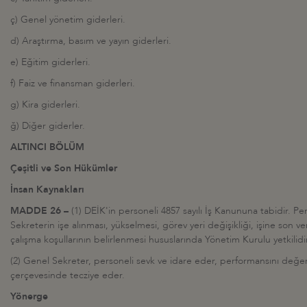
ç) Genel yönetim giderleri.
d) Araştırma, basım ve yayın giderleri.
e) Eğitim giderleri.
f) Faiz ve finansman giderleri.
g) Kira giderleri.
ğ) Diğer giderler.
ALTINCI BÖLÜM
Çeşitli ve Son Hükümler
İnsan Kaynakları
MADDE 26 –
(1) DEİK'in personeli 4857 sayılı İş Kanununa tabidir. P
Sekreterin işe alınması, yükselmesi, görev yeri değişikliği, işine son ve
çalışma koşullarının belirlenmesi hususlarında Yönetim Kurulu yetkilidir
(2) Genel Sekreter, personeli sevk ve idare eder, performansını değer
çerçevesinde tecziye eder.
Yönerge