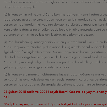
mümkün olmaması durumunda işlevsellik ve ülkenin ekonomik menfaa
değerlendirme yapılır.
(3) İş konseyinin ikili yapısı diğer ülkenin iş dünyasını temsil eden ulus
federasyon, ticaret ve sanayi odası veya emsal bir kuruluş ile varılacak 
çerçevesinde kurulur. İkili yapının dengeli sürdürülebilmesi için karşılıkl
konseyde iş dünyasına öncülük edebilecek, iki ülke arasında ticari ve e
bulunan birer kişinin eş başkanlık görevini üstlenmesi esastır.
(4) Yeni kurulacak iş konseylerinin kurucu yürütme kurulu ve kurucu 
Kurulu Başkanı tarafından iş dünyasına ikili ilişkilerde öncülük edebile
ilgili ülkede faal kişilerden atanır. Kurucu başkan ve kurucu yürütme 
aksi belirtilmediği takdirde yapılacak ilk seçimli genel kurul toplantı
Kurucu başkan başkanlığındaki kurucu yürütme kurulu ilk genel kurul
çalışma programını ve geçici bütçeyi belirler.
(5) İş konseyleri, mümkün olduğunca faaliyet bütünlüğünü ve maliyet
ve koordinasyonu kolaylaştırmak amacıyla Yönetim Kurulunca belirlen
çerçevesinde örgütlenir. Bu gruplarda çalışma programları ve bütçeler 
28 Şubat 2015 tarih ve 29281 sayılı Resmi Gazete'de yayımlanan 
hali
"(5) İş konseyleri, mümkün olduğunca faaliyet bütünlüğünü ve maliyet