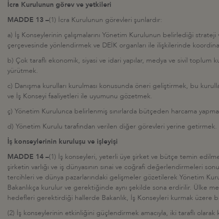
İcra Kurulunun görev ve yetkileri
MADDE 13 –
(1) İcra Kurulunun görevleri şunlardır:
a) İş Konseylerinin çalışmalarını Yönetim Kurulunun belirlediği strateji v
çerçevesinde yönlendirmek ve DEİK organları ile ilişkilerinde koordi
b) Çok taraflı ekonomik, siyasi ve idari yapılar, medya ve sivil toplum kurul
yürütmek.
c) Danışma kurulları kurulması konusunda öneri geliştirmek, bu kurullar
ve İş Konseyi faaliyetleri ile uyumunu gözetmek.
ç) Yönetim Kurulunca belirlenmiş sınırlarda bütçeden harcama yapma
d) Yönetim Kurulu tarafından verilen diğer görevleri yerine getirmek.
İş konseylerinin kuruluşu ve işleyişi
MADDE 14 –
(1) İş konseyleri, yeterli üye şirket ve bütçe temin edilm
şirketin varlığı ve iş dünyasının sınai ve coğrafi değerlendirmeleri so
tercihleri ve dünya pazarlarındaki gelişmeler gözetilerek Yönetim Kuru
Bakanlıkça kurulur ve gerektiğinde aynı şekilde sona erdirilir. Ülke men
hedefleri gerektirdiği hallerde Bakanlık, İş Konseyleri kurmak üzere bu
(2) İş konseylerinin etkinliğini güçlendirmek amacıyla, iki taraflı olara