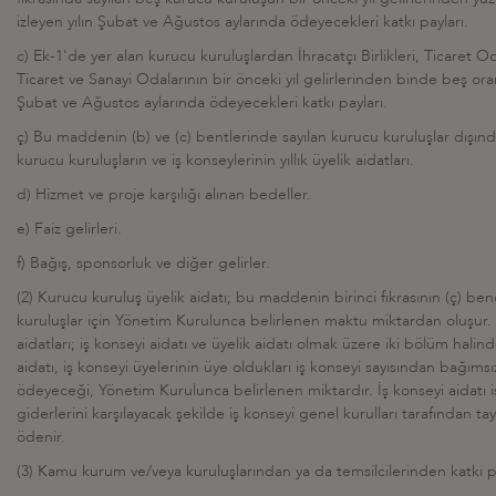
izleyen yılın Şubat ve Ağustos aylarında ödeyecekleri katkı payları.
c) Ek-1'de yer alan kurucu kuruluşlardan İhracatçı Birlikleri, Ticaret Od
Ticaret ve Sanayi Odalarının bir önceki yıl gelirlerinden binde beş oranı
Şubat ve Ağustos aylarında ödeyecekleri katkı payları.
ç) Bu maddenin (b) ve (c) bentlerinde sayılan kurucu kuruluşlar dışın
kurucu kuruluşların ve iş konseylerinin yıllık üyelik aidatları.
d) Hizmet ve proje karşılığı alınan bedeller.
e) Faiz gelirleri.
f) Bağış, sponsorluk ve diğer gelirler.
(2) Kurucu kuruluş üyelik aidatı; bu maddenin birinci fıkrasının (ç) be
kuruluşlar için Yönetim Kurulunca belirlenen maktu miktardan oluşur. 
aidatları; iş konseyi aidatı ve üyelik aidatı olmak üzere iki bölüm halin
aidatı, iş konseyi üyelerinin üye oldukları iş konseyi sayısından bağımsı
ödeyeceği, Yönetim Kurulunca belirlenen miktardır. İş konseyi aidatı is
giderlerini karşılayacak şekilde iş konseyi genel kurulları tarafından tayi
ödenir.
(3) Kamu kurum ve/veya kuruluşlarından ya da temsilcilerinden katkı p