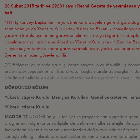
28 Şubat 2015 tarih ve 29281 sayılı Resmi Gazete'de yayımlanan 
hali
"(11) İş konseyi başkanları ile yürütme kurulu üyeleri gerekli görüldü
tarafından ya da Yönetim Kurulu teklifi üzerine Bakanlık onayı ilegörev
yürütme kurulu üyelerinin görevden alınmaları veya diğer bir sebeple 
boşalma olması halinde yeni başkan YönetimKurulu teklifi üzerine Bakan
izleyen seçim tarihine kadar görev yapmak üzere yedek üyeler arası
üyeleri tarafından görevlendirilir."
(12) Bölgesel gruplarda grup içi koordinasyon, o gruba dâhil iş konsey
aralarından seçecekleri bir koordinatör başkan tarafından sağlanır. Bö
görülmesi halinde en çok üç koordinatör başkan yardımcısı seçebilirle
DÖRDÜNCÜ BÖLÜM
Yüksek İstişare Kurulu, Danışma Kurulları, Genel Sekreter ve Temsil
Yüksek İstişare Kurulu
MADDE 17 –
(1) DEİK'in yıllık faaliyet ve programlarının gözden geçir
programının dış ekonomik ilişkilerde belirlenen ülke stratejiler ile uy
faaliyetlerin ülkemiz ekonomik menfaatleri doğrultusunda değerlendiri
sonuçları ile ilgili olarak tüm özel sektör ile kamu kurum ve kuruluşla