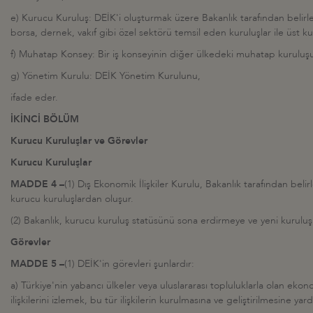
e) Kurucu Kuruluş: DEİK'i oluşturmak üzere Bakanlık tarafından belirle
borsa, dernek, vakıf gibi özel sektörü temsil eden kuruluşlar ile üst kur
f) Muhatap Konsey: Bir iş konseyinin diğer ülkedeki muhatap kuruluş
g) Yönetim Kurulu: DEİK Yönetim Kurulunu,
ifade eder.
İKİNCİ BÖLÜM
Kurucu Kuruluşlar ve Görevler
Kurucu Kuruluşlar
MADDE 4 –
(1) Dış Ekonomik İlişkiler Kurulu, Bakanlık tarafından beli
kurucu kuruluşlardan oluşur.
(2) Bakanlık, kurucu kuruluş statüsünü sona erdirmeye ve yeni kuruluş 
Görevler
MADDE 5 –
(1) DEİK'in görevleri şunlardır:
a) Türkiye'nin yabancı ülkeler veya uluslararası topluluklarla olan ekonom
ilişkilerini izlemek, bu tür ilişkilerin kurulmasına ve geliştirilmesine ya