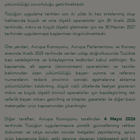
yükümlülüğü zorunluluğu getirilmektedir.
Tüzüğün uygulama tarihleri son iki yılda iki kez ertelenmiş olup
halihazırda büyük ve orta ölçekli operatörler için 30 Aralık 2026
tarihinde, mikro ve küçük ölçekli işletmeler için ise 30 Haziran 2027
tarihinde uygulanmaya başlanması öngörülmektedir.
Öte yandan, Avrupa Komisyonu, Avrupa Parlamentosu ve Konsey
arasında Aralık 2025 tarihinde varılan uzlaşı doğrultusunda Tüzükte
bazı sadeleştirme ve kolaylaştırma tedbirleri kabul edilmiştir. Bu
kapsamda, alt aşama (downstream) operatörleri ve tacirler
bakımından özen yükümlülüğü beyanı sunma ve referans
numaralarını tedarik zincirinin sonraki aşamalarına aktarma
yükümlülükleri kaldırılmış, düşük riskli ülkelerde faaliyet gösteren
mikro ve küçük ölçekli birincil operatörler için basitleştirilmiş tek
seferlik beyan imkanı getirilmiş ve kitaplar, gazeteler ile diğer basılı
materyaller ürün kapsamından çıkarılmıştır.
Diğer taraftan, Avrupa Komisyonu tarafından
4 Mayıs 2026
tarihinde Tüzüğün uygulanmasına yönelik güncellenmiş rehber
doküman ve sıkça sorulan sorular belgeleri yayımlanmış, ayrıca
ürün kapsamına ilişkin yetki devrine dayanan (delegated act) bir