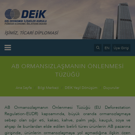
İŞİMİZ, TİCARİ DİPLOMASİ
EN
Üye Girişi
AB ORMANSIZLAŞMANIN ÖNLENMESİ
TÜZÜĞÜ
Ana Sayfa
Bilgi Merkezi
DEİK Yeşil Dönüşüm
Duyurular
AB Ormansızlaşmanın Önlenmesi Tüzüğü (EU Deforestation
Regulation-EUDR) kapsamında, büyük oranda ormansızlaşmaya
sebep olan sığır eti, kakao, kahve, palm yağı, kauçuk, soya ve
ahşap ile bunlardan elde edilen belirli türev ürünlerin AB pazarına
girişinde, ürünlerin ormansızlaşmaya yol açmadığına ilişkin özen