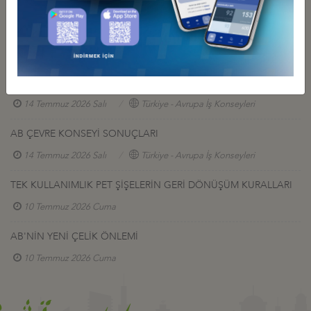
AB ORMANSIZLAŞMANIN ÖNLENMESİ MEVZUATI
KAPSAMINDA İKİ YENİ UYGULAMANIN KABUL EDİLMESİ
31 Temmuz 2026 Cuma
AB ZORLA ÇALIŞTIRMA TEK PORTALI
14 Temmuz 2026 Salı
Türkiye - Avrupa İş Konseyleri
AB ÇEVRE KONSEYİ SONUÇLARI
14 Temmuz 2026 Salı
Türkiye - Avrupa İş Konseyleri
TEK KULLANIMLIK PET ŞİŞELERİN GERİ DÖNÜŞÜM KURALLARI
10 Temmuz 2026 Cuma
AB'NİN YENİ ÇELİK ÖNLEMİ
10 Temmuz 2026 Cuma