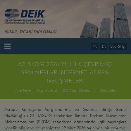
İŞİMİZ, TİCARİ DİPLOMASİ
EN
Üye Girişi
AB SKDM 2026 YILI İLK ÇEVRİMİÇİ
SEMİNERİ VE İNTERNET ADRESİ
GELİŞMELERİ
Ana Sayfa
Bilgi Merkezi
DEİK Yeşil Dönüşüm
Duyurular
Avrupa Komisyonu Vergilendirme ve Gümrük Birliği Genel
Müdürlüğü (DG TAXUD) tarafından Sınırda Karbon Düzenleme
Mekanizması'nın (SKDM) raporlama döneminde ilgili paydaşlara
yönelik bilgilendirici mahiyette 19 Mart 2026 tarihinde bir çevrimiçi