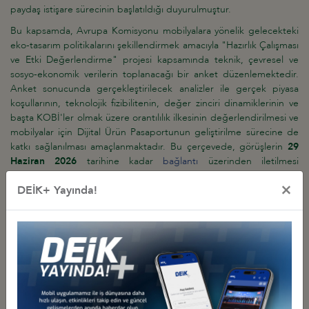
paydaş istişare sürecinin başlatıldığı duyurulmuştur.
Bu kapsamda, Avrupa Komisyonu mobilyalara yönelik gelecekteki
eko-tasarım politikalarını şekillendirmek amacıyla "Hazırlık Çalışması
ve Etki Değerlendirme" projesi kapsamında teknik, çevresel ve
sosyo-ekonomik verilerin toplanacağı bir anket düzenlemektedir.
Anket sonucunda gerçekleştirilecek analizler ile gerçek piyasa
koşullarının, teknolojik fizibilitenin, değer zinciri dinamiklerinin ve
başta KOBİ'ler olmak üzere orantılılık ilkesinin değerlendirilmesi ve
mobilyalar için Dijital Ürün Pasaportunun geliştirilme sürecine de
katkı sağlanılması amaçlanmaktadır. Bu çerçevede, görüşlerin
29
Haziran 2026
tarihine kadar
bağlantı
üzerinden iletilmesi
gerekmektedir.
×
DEİK+ Yayında!
Ayrıca, söz konusu çalışmalara ilişkin ayrıntılı bilgilere
bağlantıdan
ulaşılabilmektedir. Proje gelişmeleri, toplantılar ve yaklaşan
istişareler hakkında bilgi almak için ise,
bağlantıdan
kayıt
yaptırabilmektedir.