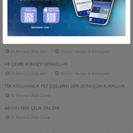
Diğer Duyurular
AB ORMANSIZLAŞMANIN ÖNLENMESİ MEVZUATI
KAPSAMINDA İKİ YENİ UYGULAMANIN KABUL EDİLMESİ
31 Temmuz 2026 Cuma
AB ZORLA ÇALIŞTIRMA TEK PORTALI
14 Temmuz 2026 Salı
Türkiye - Avrupa İş Konseyleri
AB ÇEVRE KONSEYİ SONUÇLARI
14 Temmuz 2026 Salı
Türkiye - Avrupa İş Konseyleri
TEK KULLANIMLIK PET ŞİŞELERİN GERİ DÖNÜŞÜM KURALLARI
10 Temmuz 2026 Cuma
AB'NİN YENİ ÇELİK ÖNLEMİ
10 Temmuz 2026 Cuma