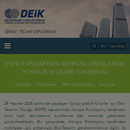
İŞİMİZ, TİCARİ DİPLOMASİ
EN
Üye Girişi
ESPR KAPSAMINDA MOBİLYA ÜRÜNLERİNE
YÖNELİK İSTİŞARE ÇALIŞMASI
Ana Sayfa
Bilgi Merkezi
DEİK Yeşil Dönüşüm
Duyurular
28 Haziran 2024 tarihinde yasalaşan Sürdürülebilir Ürünler için Eko-
Tasarım Tüzüğü (ESPR) kapsamında Avrupa Komisyonu tarafından
ürün bazlı eko-tasarım kurallarına dair mevzuat çalışmaları
yürütülmektedir. Bu çerçevede, Avrupa Komisyonu tarafından
mobilyalar için potansiyel Eko-Tasarım gereksinimlerine ilişkin ilk