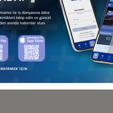
APSAMINDA İKİ YENİ UYGULAMANIN KABUL EDİLMESİ
leri
leri
 KURALLARI