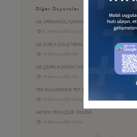
Diğer Duyurular
AB ORMANSIZLAŞMANIN ÖNLENMESİ MEVZUATI K
31 Temmuz 2026 Cuma
AB ZORLA ÇALIŞTIRMA TEK PORTALI
14 Temmuz 2026 Salı
Türkiye - Avrupa İş Konsey
AB ÇEVRE KONSEYİ SONUÇLARI
14 Temmuz 2026 Salı
Türkiye - Avrupa İş Konsey
TEK KULLANIMLIK PET ŞİŞELERİN GERİ DÖNÜŞÜM
10 Temmuz 2026 Cuma
AB'NİN YENİ ÇELİK ÖNLEMİ
10 Temmuz 2026 Cuma