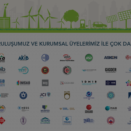
ULUŞUMUZ VE KURUMSAL ÜYELERİMİZ İLE ÇOK DA