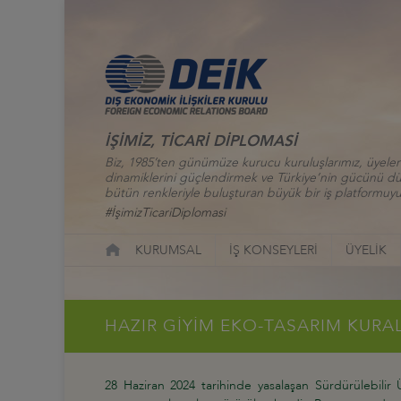
İŞİMİZ, TİCARİ DİPLOMASİ
Biz, 1985’ten günümüze kurucu kuruluşlarımız, üyelerim
dinamiklerini güçlendirmek ve Türkiye’nin gücünü düny
bütün renkleriyle buluşturan büyük bir iş platformuyu
#İşimizTicariDiplomasi
KURUMSAL
İŞ KONSEYLERİ
ÜYELİK
HAZIR GİYİM EKO-TASARIM KURA
28 Haziran 2024 tarihinde yasalaşan Sürdürülebilir