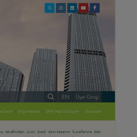
EN
Üye Girişi
a Sayfa
Bilgi Merkezi
DEİK Yeşil Dönüşüm
Duyurular
 tarafından ürün bazlı eko-tasarım kurallarına dair