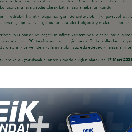
 Avrupa Komisyonu araştırma birimi Joint Research Center tarafından h
öz konusu çalışmaya paydaş olarak katılım sağlamak mümkündür.
 tamir edilebilirlik, atık oluşumu, geri dönüştürülebilirlik, çevresel 
azırlanan çalışmaya ve ilgili sunumlara ekli belgede yer alan linkler 
rinde bulunanlar ve çeşitli muafiyet kapsamında olanlar hariç olma
makta olup, JRC tarafından hazır giyim sektöründe kullanılan kimyasal
ştürülebilirlik ve yeniden kullanıma olumsuz etki edecek kimyasalların t
ilere ve oluşturulacak ekonomik modele ilişkin olarak ise
17 Mart 202
i göz önünde bulundurularak, söz konusu çalışmaya ilişkin görüş bildiri
ikkate alınmasını sağlayacaktır.
mizin ekli dosyada yer alan süreci takip etmeleri gerekmektedir.
LIŞMASI GÖRÜŞ VERME SÜRECİ