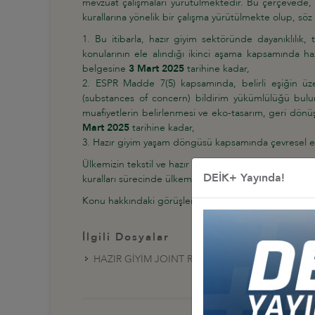
mevzuat çalışmaları yürütülmektedir. Bu çerçevede,
kurallarına yönelik bir çalışma yürütülmekte olup, s
Bu itibarla, hazır giyim sektöründe dayanıklılık,
konularının ele alındığı ikinci aşama kapsamında h
belgesine
3 Mart 2025
tarihine kadar,
ESPR Madde 7(5) kapsamında, belirli eşiğin üze
(substances of concern) bildirim yükümlülüğü bulun
muafiyetlerin belirlenmesi ve eko-tasarım, geri dönü
Mart 2025
tarihine kadar,
Hazır giyim yaşam döngüsü kapsamında çevresel etk
Ülkemizin tekstil ve hazır giyim üretimindeki deneyim
DEİK+ Yayında!
kuralları sürecinde ülkemizin çekince ve önerilerinin d
Konu hakkındaki görüşlerini bildirmek isteyen üyeleri
İlgili Dosyalar
HAZIR GİYİM JOINT RESEARCH CENTER ÖN ÇA