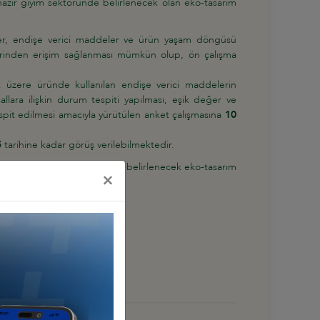
azır giyim sektöründe belirlenecek olan eko-tasarım
etkiler, endişe verici maddeler ve ürün yaşam döngüsü
üzerinden erişim sağlanması mümkün olup, ön çalışma
k üzere üründe kullanılan endişe verici maddelerin
lara ilişkin durum tespiti yapılması, eşik değer ve
espit edilmesi amacıyla yürütülen anket çalışmasına
10
5
tarihine kadar görüş verilebilmektedir.
lmesi, hazır giyim sektöründe belirlenecek eko-tasarım
×