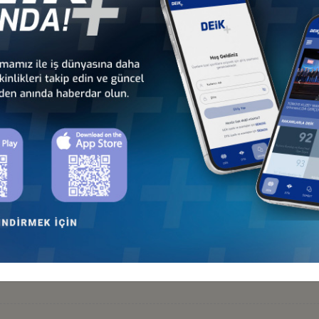
unda açıklanması beklenmektedir.
APSAMINDA İKİ YENİ UYGULAMANIN KABUL EDİLMESİ
leri
leri
 KURALLARI