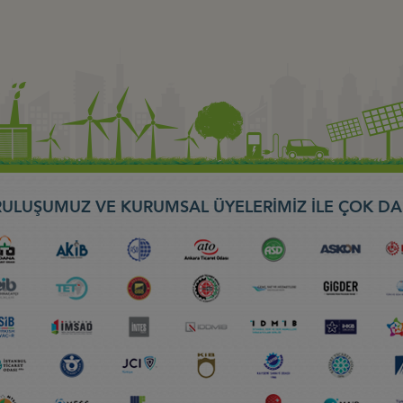
ULUŞUMUZ VE KURUMSAL ÜYELERİMİZ İLE ÇOK DA