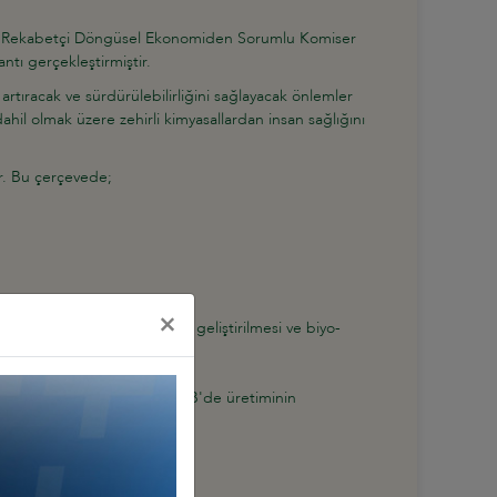
 ve Rekabetçi Döngüsel Ekonomiden Sorumlu Komiser
ntı gerçekleştirmiştir.
tıracak ve sürdürülebilirliğini sağlayacak önlemler
ahil olmak üzere zehirli kimyasallardan insan sağlığını
ır. Bu çerçevede;
×
a alacak özel bir politika geliştirilmesi ve biyo-
rmasötik Bileşenlerin (API) AB'de üretiminin