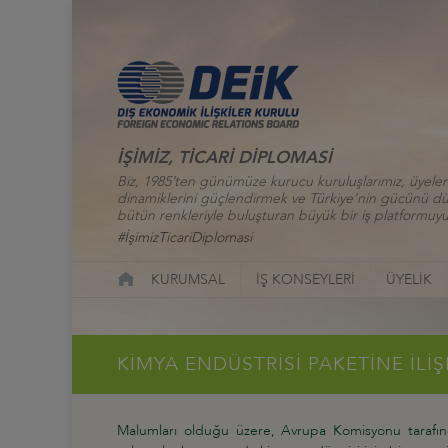
İŞİMİZ, TİCARİ DİPLOMASİ
Biz, 1985’ten günümüze kurucu kuruluşlarımız, üyelerim
dinamiklerini güçlendirmek ve Türkiye’nin gücünü düny
bütün renkleriyle buluşturan büyük bir iş platformuyu
#İşimizTicariDiplomasi
KURUMSAL
İŞ KONSEYLERİ
ÜYELİK
KİMYA ENDÜSTRİSİ PAKETİNE İLİ
Malumları olduğu üzere, Avrupa Komisyonu tarafın