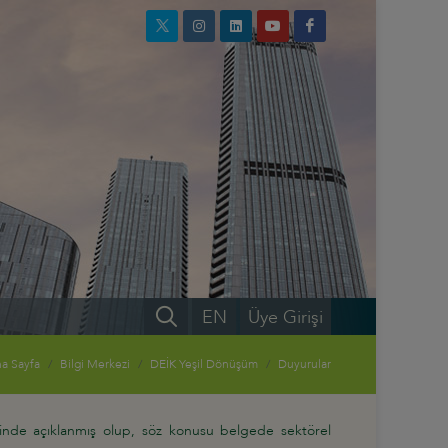
EN
Üye Girişi
a Sayfa
Bilgi Merkezi
DEİK Yeşil Dönüşüm
Duyurular
inde açıklanmış olup, söz konusu belgede sektörel