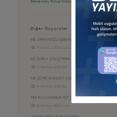
Bahse konu Kimya Endüstrisi Paketi'nin 2025 yılı son
Diğer Duyurular
AB ORMANSIZLAŞMANIN ÖNLENMESİ MEVZUATI K
31 Temmuz 2026 Cuma
AB ZORLA ÇALIŞTIRMA TEK PORTALI
14 Temmuz 2026 Salı
Türkiye - Avrupa İş Konsey
AB ÇEVRE KONSEYİ SONUÇLARI
14 Temmuz 2026 Salı
Türkiye - Avrupa İş Konsey
TEK KULLANIMLIK PET ŞİŞELERİN GERİ DÖNÜŞÜM
10 Temmuz 2026 Cuma
AB'NİN YENİ ÇELİK ÖNLEMİ