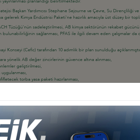
i yayınlanması planlandığı belirtilmektedir.
tejisi Başkan Yardımcısı Stephane Sejourne ve Çevre, Su Dirençliliği
ya gelerek Kimya Endüstrisi Paketi'ne hazırlık amacıyla üst düzey bir topla
ACH Tüzüğü'nün sadeleştirilmesi, AB kimya sektörünün rekabet gücünü ar
 bulunabilirliğinin sağlanması, PFAS ile ilgili devam eden çalışmalar da d
yi Konseyi (Cefic) tarafından 10 adımlık bir plan sunulduğu açıklanmışt
ra yönelik AB değer zincirlerinin güvence altına alınması,
lemler geliştirilmesi,
ca uygulanması,
hafifletecek torba yasa paketi hazırlanması,
n kütle dengesi hesaplama kurallarının en kısa sürede belirlenmesi,
hedeflerine ulaşmak için uygun maliyetli hammaddeye erişimi güvence altın
a alınması,
ve piyasa teşvikleri gibi talep yaratmaya yönelik önlemler alınması,
daki kritik rolünün tanınması ve Kritik İlaçlar Yasası kapsamında Etkin Fa
ansman ayrılması,
eri Komisyon'a ve diğer paydaşlara sunulmuştur.