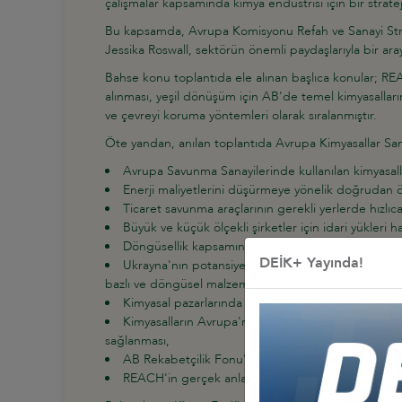
çalışmalar kapsamında kimya endüstrisi için bir stratej
Bu kapsamda, Avrupa Komisyonu Refah ve Sanayi Stra
Jessika Roswall, sektörün önemli paydaşlarıyla bir ara
Bahse konu toplantıda ele alınan başlıca konular; RE
alınması, yeşil dönüşüm için AB'de temel kimyasalların
ve çevreyi koruma yöntemleri olarak sıralanmıştır.
Öte yandan, anılan toplantıda Avrupa Kimyasallar Sana
Avrupa Savunma Sanayilerinde kullanılan kimyasalla
Enerji maliyetlerini düşürmeye yönelik doğrudan ön
Ticaret savunma araçlarının gerekli yerlerde hızlı
Büyük ve küçük ölçekli şirketler için idari yükleri 
Döngüsellik kapsamında kimyasal geri dönüşüm içi
DEİK+ Yayında!
Ukrayna'nın potansiyelinden de faydalanarak iklim 
bazlı ve döngüsel malzemelere ulaşımın güvence altın
Kimyasal pazarlarında KDV oranlarının düşürülmesi 
Kimyasalların Avrupa'nın dışa bağımlılığını azaltma
sağlanması,
AB Rekabetçilik Fonu'nda kimya sanayiine özel fin
REACH'in gerçek anlamda basitleştirilmesi öneril