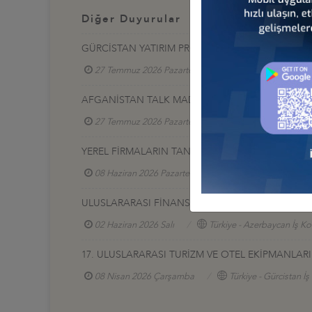
Diğer Duyurular
GÜRCİSTAN YATIRIM PROJELERİ HK.
27 Temmuz 2026 Pazartesi
Türkiye - Gürcistan 
AFGANİSTAN TALK MADEN SAHASI GELİŞTİRME İ
27 Temmuz 2026 Pazartesi
Türkiye - Afganistan
YEREL FİRMALARIN TANITIM SERGİSİ, 17-20 HAZİR
08 Haziran 2026 Pazartesi
Türkiye - Azerbaycan
ULUSLARARASI FİNANS VE BANKACILIK ZİRVESİ 2
02 Haziran 2026 Salı
Türkiye - Azerbaycan İş Ko
17. ULUSLARARASI TURİZM VE OTEL EKİPMANLARI (
08 Nisan 2026 Çarşamba
Türkiye - Gürcistan İ