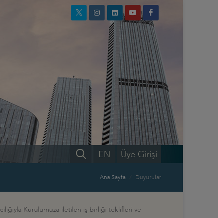
EN
Üye Girişi
Ana Sayfa
Duyurular
ıyla Kurulumuza iletilen iş birliği teklifleri ve