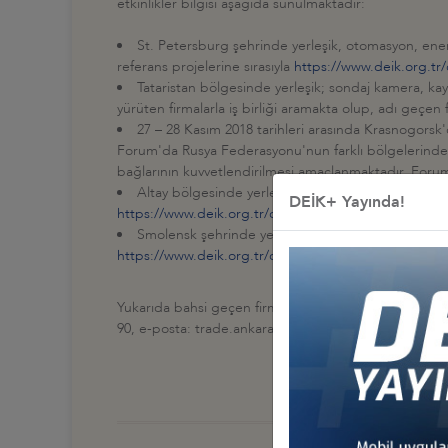
etkinlikler bilgisi aşağıda sunulmaktadır:
St. Petersburg şehrinde yerleşik, otomasyon, ener
referans projelerine sırasıyla
https://www.deik.org.tr/
Tataristan bölgesinde yerleşik; sondaj kamera, kayı
yürüten firmalarla iş birliği aramakta olup, adı geç
27 – 28 Kasım 2018 tarihleri arasında Krasnogorsk'
Forum'da Rusya Federasyonu'nun farklı bölgelerinden, 
bağlarının kuvvetlendirilmesi amaçlanmaktadır. Foruma
Altay bölgesinde yerleşik, buğday, yulaf, karabuğd
DEİK+ Yayında!
https://www.deik.org.tr/contents-fileaction-17996
int
Smolensk şehrinde yerleşik, çeşitli hayvansal ve 
https://www.deik.org.tr/contents-fileaction-17990b
v
Yukarıda bahsi geçen firma ve kurumlarla işbirliği ya
90, e-posta: trade.ankara@yandex.ru / İstanbul ofis: