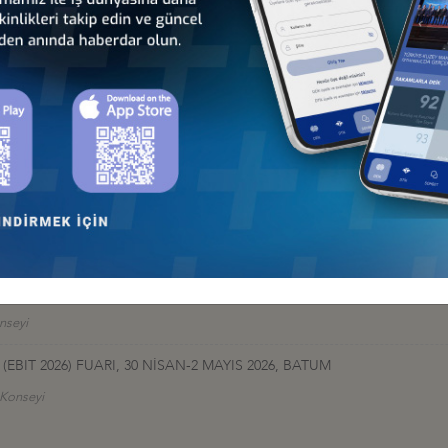
İş Konseyi
HALESİ HK
 İş Konseyi
AN 2026, BAKÜ
 İş Konseyi
026: TÜRK DEVLETLERİNİN KÜRESELFİNANSAL ENTEGRASYONU, 9-10
nseyi
EBIT 2026) FUARI, 30 NİSAN-2 MAYIS 2026, BATUM
ş Konseyi