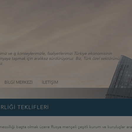
iz ve iş konseylerimizle, faaliyetlerimizi Türkiye ekonomisinin
aya taşımak için aralıksız sürdürüyoruz. Biz, Türk özel sektörünü
z.
BİLGİ MERKEZİ
İLETİŞİM
LİĞİ TEKLİFLERİ
lliği başta olmak üzere Rusya menşeli çeşitli kurum ve kuruluşlar aracılığ