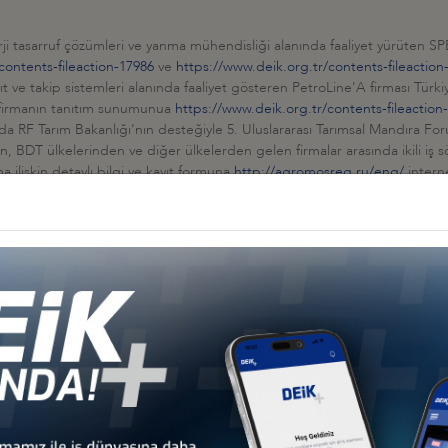
ji tasarruf çözümleri ve yanma mühendisliği alanında faaliyet yürüten 
contents-fileaction-17986
ve
https://www.deik.org.tr/contents-fileactio
t ve takip sistemleri alanında faaliyet gösteren PetroLine'A firması Türki
en firmanın tanıtım sunumunua
https://www.deik.org.tr/contents-fileaction
da RF Tarım Bakanlığı'nın desteğiyle 5. Uluslararası Tarımsal Mandıra Foru
BDT ülkelerinden ve diğer ülkelerden gelen firmalar arasında ikili iş söz
 ilişkin detaylı bilgi ve kayıt formuna
http://agromosreg.ru/eng/
interne
ay vb. tarımsal ürünlerin üretimi, işlenmesi ve ticareti alanlarında faal
ernet bağlantısından ulaşılabilmektedir.
bitki koruma ürünleri üreten AgroTrade firmasının ürün tanıtım sunumları
e
https://www.deik.org.tr/contents-fileaction-17994
internet bağlantıları
pmak isteyen üyelerimizin doğrudan bağlantı kurmaları veya RF Ticaret Müm
 Tel. 0212-244 35 87 / e-posta: rustradeist@yandex.ru ) başvurmaları ger