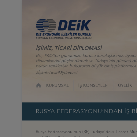
İŞİMİZ, TİCARİ DİPLOMASİ
Biz, 1985’ten günümüze kurucu kuruluşlarımız, üyelerim
dinamiklerini güçlendirmek ve Türkiye’nin gücünü düny
bütün renkleriyle buluşturan büyük bir iş platformuyu
#İşimizTicariDiplomasi
KURUMSAL
İŞ KONSEYLERİ
ÜYELİK
RUSYA FEDERASYONU’NDAN İŞ BİR
Rusya Federasyonu'nun (RF) Türkiye'deki Ticaret Mümessi