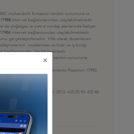
SPBEC mühendislik firmasının tanıtım sunumuna ve
n-17988
internet bağlantılarından ulaşılabilmektedir.
ye'de doğalgaz ve petrol sondajı alanlarında faaliyet
-17984
internet bağlantısından ulaşılabilmektedir.
mu gerçekleştirilecektir. Yıllık olarak düzenlenen
leşmelerinin imzalanması ve ticari ve iş birliği
t bağlantısından ulaşılabilmektedir.
iyet yürüten Mercury firmasının tanıtım sunumuna
×
na https://www.deik.org.tr/contents-fileaction-17992,
ndan ulaşılabilmektedir.
essilliğine (Ankara ofis: Tel. 0312- 425 20 90, 425 46
ekmektedir.