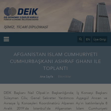
İŞİMİZ, TİCARİ DİPLOMASİ
EN
Üye Girişi
AFGANİSTAN İSLAM CUMHURİYETİ
CUMHURBAŞKANI ASHRAF GHANI İLE
TOPLANTI
Ana Sayfa
Etkinlikler
DEİK Başkanı Nail Olpak'ın Başkanlığında; İş Konseyi Başkanı
Süleyman Ciliv, Genel Sekreter Yardımcısı Ayşegül Arıcan ve
Avrasya İş Konseyleri Koordinatörü Alperen Ay'ın katılımlarıyla 8
Aralık 2019'da İstanbul‘da Afganistan İslam Cumhuriyeti