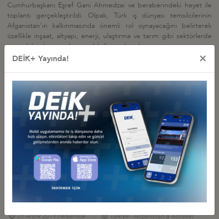
Cumhurbaşkanı Eşref Gani Ahmedzai ve beraberindeki heyet ile
toplantı gerçekleştirildi. Olpak, Türk iş dünyası temsilcilerinin
Afganistan'ın kalkınmasında önemli rol oynayacağını belirterek
özellikle inşaat, altyapı, enerji, ulaştırma ve tarım gibi sektörlerde
pay sahibi olma arzularının olduğunu aktardı.
×
DEİK+ Yayında!
İş Konseyi ile Alakalı Diğer Etkinlikler
DEİK, AFGANİSTAN BELH VİLAYETİ İŞ İNSANLARI HEYETİ İLE
TOPLANTI GERÇEKLEŞTİRDİ
25 Haziran 2026 Perşembe
Türkiye - Afganistan İş Konseyi
AFGANİSTAN İŞ VE YATIRIM FIRSATLARI TOPLANTISI, İSTANBUL
05 Aralık 2019 Perşembe
Türkiye - Afganistan İş Konseyi
AFGANİSTAN İŞ VE YATIRIM FIRSATLARI TOPLANTISI
05 Aralık 2019 Perşembe
Türkiye - Afganistan İş Konseyi