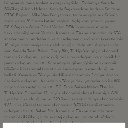
bir yuvarlak masa toplantısı gerçekleştirildi. Toplantıya Kanada
Büyükeçisi John Holmes, Kanada Başkonsolosu Andrew Smith ve
CTBC Başkanı Mike Ward’un yanısıra, tarım ve gıda sektörünün
önde gelen 30 firması katılım sağladı. Açılış konuşmasını yapan
DEİK Başkanı Ömer Cihad Vardan DEİK’in yapısı ve misyonu
hakkında bilgi veren Vardan, Kanada ile Türkiye arasından bir STA
imzalanmasını umduklarını ve bu anlaşmanın ardından ticaretlerinin
10 milyar dolar seviyesine gelebileceğini ifade etti. Ardından söz
alan Kanada Tarım Bakanı Gerry Ritz, Türkiye’nin güçlü ekonomik
temelleri olduğunu, genç girişimci ruhu olduğunu ve dinamik bir
pazar olduğunu belirtti. Küresel gıda güvenliğinin ve ekonomik
büyüme için tarımsal ticaretin ve innovasyonun esas olduğunu
belirtti. Kanada ve Türkiye’nin ikili mal ticaretinin 2 milyar doların
üzerinde olduğunu, Kanada’nın Türkiye’deki yatırımlarının ise 800
milyon doları aştığını belirtti. T.C. Tarım Bakanı Mehdi Eker ise,
Türkiye’nin Dünya’nın 17. büyük ekonomisi olması hasebiyle G20
üyesi bir ülke olduğunu ve G20 üye ülkelerinin dünya ekonomisinin
%85'ini ve küresel tarımsal ekonominin %70'ini temsil etmekte
olduğunu belirti. Bakan Ritz, Kanada ile Türkiye arasında tarım
ticaretinin iki ülke için de avantaj olduğunu belirterek sözlerini
sonlandırdı. Katılımcıların firma faaliyetlerini tanıtmasının ve soru-