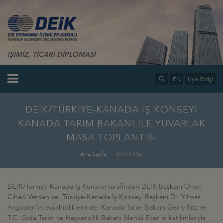
İŞİMİZ, TİCARİ DİPLOMASİ
EN
Üye Girişi
DEİK/TÜRKİYE-KANADA İŞ KONSEYİ
KANADA TARIM BAKANI İLE YUVARLAK
MASA TOPLANTISI
Ana Sayfa
Etkinlikler
DEİK/Türkiye-Kanada İş Konseyi tarafından DEİK Başkanı Ömer
Cihad Vardan ve Türkiye-Kanada İş Konseyi Başkanı Dr. Yılmaz
Argüden’in evsahipliklerinde, Kanada Tarım Bakanı Gerry Ritz ve
T.C. Gıda Tarım ve Hayvancılık Bakanı Mehdi Eker’in katılımlarıyla