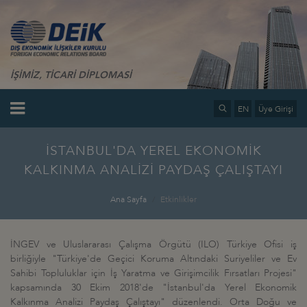
İŞİMİZ, TİCARİ DİPLOMASİ
EN
Üye Girişi
İSTANBUL'DA YEREL EKONOMİK
KALKINMA ANALİZİ PAYDAŞ ÇALIŞTAYI
Ana Sayfa
Etkinlikler
İNGEV ve Uluslararası Çalışma Örgütü (ILO) Türkiye Ofisi iş
birliğiyle "Türkiye'de Geçici Koruma Altındaki Suriyeliler ve Ev
Sahibi Topluluklar için İş Yaratma ve Girişimcilik Fırsatları Projesi"
kapsamında 30 Ekim 2018'de "İstanbul'da Yerel Ekonomik
Kalkınma Analizi Paydaş Çalıştayı" düzenlendi. Orta Doğu ve