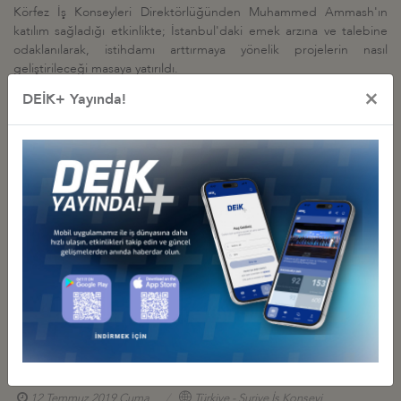
Körfez İş Konseyleri Direktörlüğünden Muhammed Ammash'ın
katılım sağladığı etkinlikte; İstanbul'daki emek arzına ve talebine
odaklanılarak, istihdamı arttırmaya yönelik projelerin nasıl
geliştirileceği masaya yatırıldı.
×
DEİK+ Yayında!
İş Konseyi ile Alakalı Diğer Etkinlikler
BAKAN BOLAT: “TÜRK FİRMALARI SURİYE'NİN YENİDEN
İNŞASINDA GÖREV ALMAYA HAZIR"
07 Nisan 2026 Salı
Türkiye - Suriye İş Konseyi
UNDP SEKTÖREL YOL HARİTALARI ÇALIŞTAYLARI VE İMALAT
SANAYİSİNDE YENİ YAKLAŞIMLAR KONFERANSI
30 Temmuz 2019 Salı
Türkiye - Suriye İş Konseyi
GAZİANTEP TİCARET ODASI SURİYE MASASI İLE TEMASLAR
12 Temmuz 2019 Cuma
Türkiye - Suriye İş Konseyi