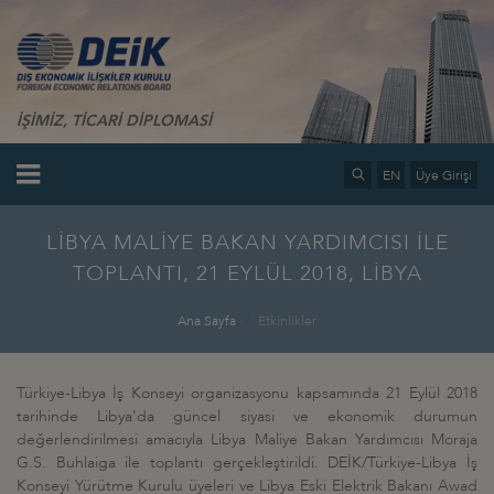
İŞİMİZ, TİCARİ DİPLOMASİ
EN
Üye Girişi
LİBYA MALİYE BAKAN YARDIMCISI İLE
TOPLANTI, 21 EYLÜL 2018, LİBYA
Ana Sayfa
Etkinlikler
Türkiye-Libya İş Konseyi organizasyonu kapsamında 21 Eylül 2018
tarihinde Libya'da güncel siyasi ve ekonomik durumun
değerlendirilmesi amacıyla Libya Maliye Bakan Yardımcısı Moraja
G.S. Buhlaiga ile toplantı gerçekleştirildi. DEİK/Türkiye-Libya İş
Konseyi Yürütme Kurulu üyeleri ve Libya Eski Elektrik Bakanı Awad