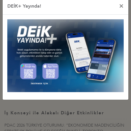
×
DEİK+ Yayında!
Ayrıca, Forum’un hemen sonrasında, 1-4 Mart 2015 tarihlerinde,
Forum tarafından desteklenen PDAC 2015 Fuarı
gerçekleştirilecektir. Geçtiğimiz yıl 30.000 katılımıcısı olan fuarda
125 ülkeden 1.000’in üzerinde firma sergi açmış olup, detaylı bilgi
ve kayıt işlemleri için
www.pdac.ca/convention
adresinin ziyaret
edilmesi gerekmektedir.
İlgili Dosyalar
Draft Nef package 2015
Katılım Formu
İş Konseyi ile Alakalı Diğer Etkinlikler
PDAC 2026 TÜRKİYE OTURUMU: “EKONOMİDE MADENCİLİĞİN