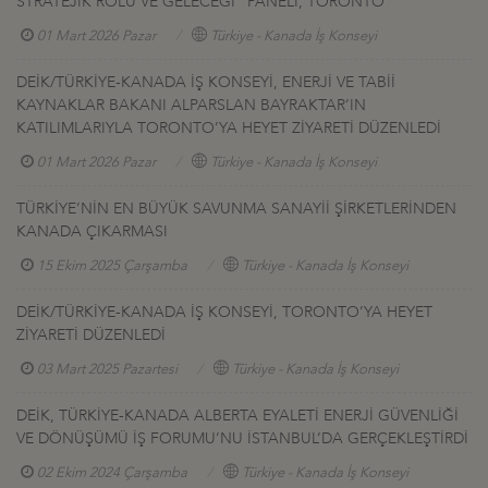
STRATEJİK ROLÜ VE GELECEĞİ” PANELİ, TORONTO
01 Mart 2026 Pazar
Türkiye - Kanada İş Konseyi
DEİK/TÜRKİYE-KANADA İŞ KONSEYİ, ENERJİ VE TABİİ
KAYNAKLAR BAKANI ALPARSLAN BAYRAKTAR’IN
KATILIMLARIYLA TORONTO’YA HEYET ZİYARETİ DÜZENLEDİ
01 Mart 2026 Pazar
Türkiye - Kanada İş Konseyi
TÜRKİYE’NİN EN BÜYÜK SAVUNMA SANAYİİ ŞİRKETLERİNDEN
KANADA ÇIKARMASI
15 Ekim 2025 Çarşamba
Türkiye - Kanada İş Konseyi
DEİK/TÜRKİYE-KANADA İŞ KONSEYİ, TORONTO’YA HEYET
ZİYARETİ DÜZENLEDİ
03 Mart 2025 Pazartesi
Türkiye - Kanada İş Konseyi
DEİK, TÜRKİYE-KANADA ALBERTA EYALETİ ENERJİ GÜVENLİĞİ
VE DÖNÜŞÜMÜ İŞ FORUMU’NU İSTANBUL’DA GERÇEKLEŞTİRDİ
02 Ekim 2024 Çarşamba
Türkiye - Kanada İş Konseyi