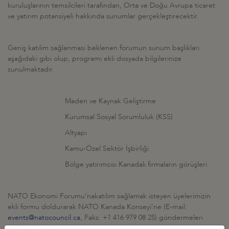
kuruluşlarının temsilcileri tarafından, Orta ve Doğu Avrupa ticaret
ve yatırım potansiyeli hakkında sunumlar gerçekleştirecektir.
Geniş katılım sağlanması beklenen forumun sunum başlıkları
aşağıdaki gibi olup, programı ekli dosyada bilgilerinize
sunulmaktadır.
· Maden ve Kaynak Geliştirme
· Kurumsal Sosyal Sorumluluk (KSS)
· Altyapı
· Kamu-Özel Sektör İşbirliği
· Bölge yatırımcısı Kanadalı firmaların görüşleri
NATO Ekonomi Forumu’nakatılım sağlamak isteyen üyelerimizin
ekli formu doldurarak NATO Kanada Konseyi’ne (E-mail:
events@natocouncil.ca
, Faks: +1 416 979 08 25) göndermeleri
gerekmektedir.