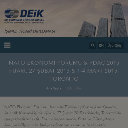
İŞİMİZ, TİCARİ DİPLOMASİ
EN
Üye Girişi
NATO EKONOMİ FORUMU & PDAC 2015
FUARI, 27 ŞUBAT 2015 & 1-4 MART 2015,
TORONTO
Ana Sayfa
Etkinlikler
NATO Ekonomi Forumu, Kanada-Türkiye İş Konseyi ve Kanada
Atlantik Konseyi iş birliğinde, 27 Şubat 2015 tarihinde, Toronto’da
gerçekleştirilecektir. Forum kapsamında, Orta ve Güneydoğu
Avrupa bölgesinde faaliyet gösteren kamu ve özel sektör