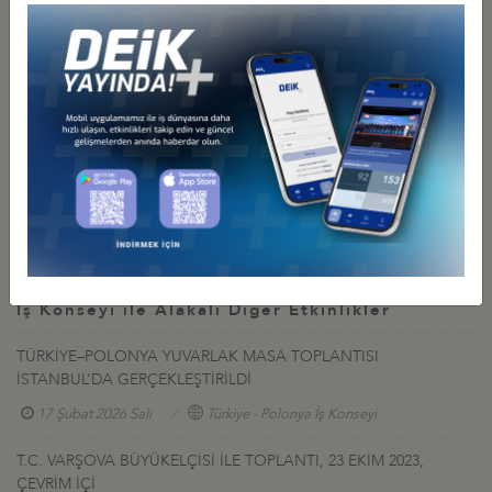
aracılığıyla DEİK’e (Dilek Tuna;
dtuna@deik.org.tr
, Tel: 0212 339
5036 Faks: 0212 339 5065)
4 Mart 2014 Salı günü mesai bitimine
kadar
iletilmesi rica olunur.
İlgili Dosyalar
Katilim formu & taslak program
Polonya heyet listesi
İş Konseyi ile Alakalı Diğer Etkinlikler
TÜRKİYE–POLONYA YUVARLAK MASA TOPLANTISI
İSTANBUL’DA GERÇEKLEŞTİRİLDİ
17 Şubat 2026 Salı
Türkiye - Polonya İş Konseyi
T.C. VARŞOVA BÜYÜKELÇİSİ İLE TOPLANTI, 23 EKİM 2023,
ÇEVRİM İÇİ