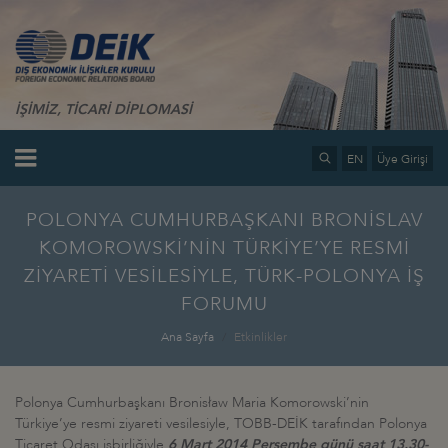
İŞİMİZ, TİCARİ DİPLOMASİ
EN
Üye Girişi
POLONYA CUMHURBAŞKANI BRONİSLAV
KOMOROWSKİ’NİN TÜRKİYE’YE RESMİ
ZİYARETİ VESİLESİYLE, TÜRK-POLONYA İŞ
FORUMU
Ana Sayfa
Etkinlikler
Polonya Cumhurbaşkanı Bronisław Maria Komorowski’nin
Türkiye’ye resmi ziyareti vesilesiyle, TOBB-DEİK tarafından Polonya
Ticaret Odası işbirliğiyle
6 Mart 2014 Perşembe günü saat 13.30-