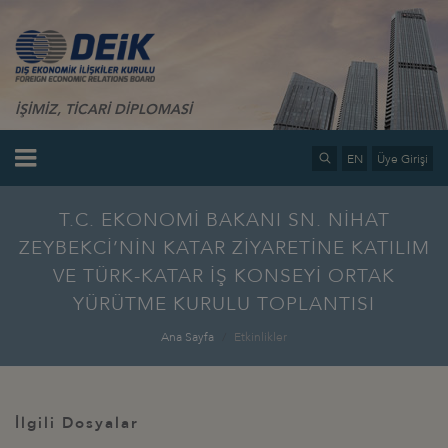
İŞİMİZ, TİCARİ DİPLOMASİ
EN
Üye Girişi
T.C. EKONOMİ BAKANI SN. NİHAT
ZEYBEKCİ’NİN KATAR ZİYARETİNE KATILIM
VE TÜRK-KATAR İŞ KONSEYİ ORTAK
YÜRÜTME KURULU TOPLANTISI
Ana Sayfa
Etkinlikler
İlgili Dosyalar