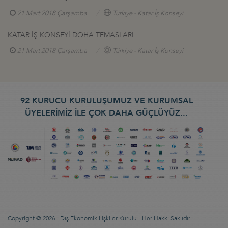
21 Mart 2018 Çarşamba
Türkiye - Katar İş Konseyi
KATAR İŞ KONSEYİ DOHA TEMASLARI
21 Mart 2018 Çarşamba
Türkiye - Katar İş Konseyi
92 KURUCU KURULUŞUMUZ VE KURUMSAL
ÜYELERİMİZ İLE ÇOK DAHA GÜÇLÜYÜZ...
Copyright © 2026 - Dış Ekonomik İlişkiler Kurulu - Her Hakkı Saklıdır.