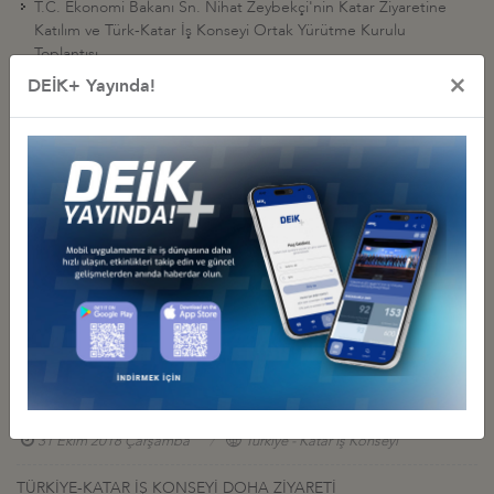
T.C. Ekonomi Bakanı Sn. Nihat Zeybekçi'nin Katar Ziyaretine
Katılım ve Türk-Katar İş Konseyi Ortak Yürütme Kurulu
Toplantısı
×
DEİK+ Yayında!
İş Konseyi ile Alakalı Diğer Etkinlikler
TÜRKİYE-KATAR İŞ FORUMU
21 Kasım 2019 Perşembe
Türkiye - Katar İş Konseyi
T.C. TİCARET BAKANI RUHSAR PEKCAN ZİYARETİ
31 Ekim 2018 Çarşamba
Türkiye - Katar İş Konseyi
TÜRKİYE – KATAR İŞ KONSEYİ’NİN T.C. TİCARET BAKANI SAYIN
RUHSAR PEKCAN’I ZİYARETİ
31 Ekim 2018 Çarşamba
Türkiye - Katar İş Konseyi
TÜRKİYE-KATAR İŞ KONSEYİ DOHA ZİYARETİ