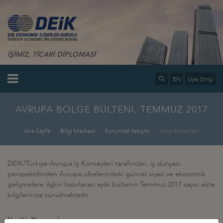
İŞİMİZ, TİCARİ DİPLOMASİ
EN
Üye Girişi
AVRUPA BÖLGE BÜLTENİ, TEMMUZ 2017
Ana Sayfa
Bilgi Merkezi
Kurumsal İletişim
Ülke Bültenleri
DEİK/Türkiye-Avrupa İş Konseyleri tarafından, iş dünyası
perspektifinden Avrupa ülkelerindeki güncel siyasi ve ekonomik
gelişmelere ilişkin hazırlanan aylık bültenin Temmuz 2017 sayısı ekte
bilgilerinize sunulmaktadır.
İlgili Dosyalar