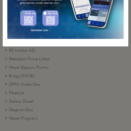
prijava MZT Pumpi
Prijava Pimaco Dooel
Prijava Comfy Angel
Prijava Kadino
Pucko Petrol
RZ Institut AD
Makedon Firma Listesi
Heyet Başvuru Formu
Kniga DOOEL
DPPU Vivaks Doo
Pleasure
Darkos Dooel
Magroni Doo
Heyet Programı