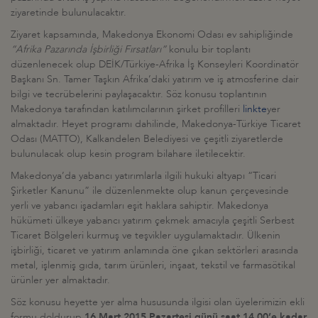
ziyaretinde bulunulacaktır.
Ziyaret kapsamında, Makedonya Ekonomi Odası ev sahipliğinde
“Afrika Pazarında İşbirliği Fırsatları”
konulu bir toplantı
düzenlenecek olup DEİK/Türkiye-Afrika İş Konseyleri Koordinatör
Başkanı Sn. Tamer Taşkın Afrika’daki yatırım ve iş atmosferine dair
bilgi ve tecrübelerini paylaşacaktır. Söz konusu toplantının
Makedonya tarafından katılımcılarının şirket profilleri
linkte
yer
almaktadır. Heyet programı dahilinde, Makedonya-Türkiye Ticaret
Odası (MATTO), Kalkandelen Belediyesi ve çeşitli ziyaretlerde
bulunulacak olup kesin program bilahare iletilecektir.
Makedonya’da yabancı yatırımlarla ilgili hukuki altyapı “Ticari
Şirketler Kanunu” ile düzenlenmekte olup kanun çerçevesinde
yerli ve yabancı işadamları eşit haklara sahiptir. Makedonya
hükümeti ülkeye yabancı yatırım çekmek amacıyla çeşitli Serbest
Ticaret Bölgeleri kurmuş ve teşvikler uygulamaktadır. Ülkenin
işbirliği, ticaret ve yatırım anlamında öne çıkan sektörleri arasında
metal, işlenmiş gıda, tarım ürünleri, inşaat, tekstil ve farmasötikal
ürünler yer almaktadır.
Söz konusu heyette yer alma hususunda ilgisi olan üyelerimizin ekli
formu doldurup
16 Mart 2015 Pazartesi günü saat 14.00’e kadar