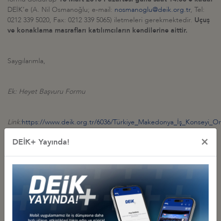
DEİK’e (A. Nil Osmanoğlu; e-mail:
nosmanoglu@deik.org.tr
, Tel:
0212 339 5020, Fax: 0212 339 5065) iletmeleri gerekmektedir.
Uçuş
ve konaklama masrafları katılımcıların kendilerine aittir.
Saygılarımla,
Ek: Heyet Başvuru Formu
Link:
https://www.deik.org.tr/6036/Türkiye_Makedonya_İş_Konseyi_Orta
×
DEİK+ Yayında!
İlgili Dosyalar
Ading AD
Bimek
Leov Company
MZTKOMERC NOVA
Pi Vitaminka AD