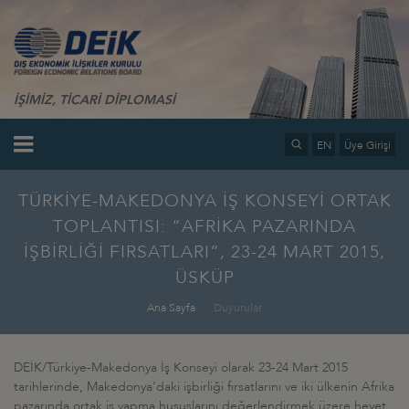
İŞİMİZ, TİCARİ DİPLOMASİ
EN
Üye Girişi
TÜRKİYE-MAKEDONYA İŞ KONSEYİ ORTAK
TOPLANTISI: “AFRİKA PAZARINDA
İŞBİRLİĞİ FIRSATLARI”, 23-24 MART 2015,
ÜSKÜP
Ana Sayfa
Duyurular
DEİK/Türkiye-Makedonya İş Konseyi olarak 23-24 Mart 2015
tarihlerinde, Makedonya’daki işbirliği fırsatlarını ve iki ülkenin Afrika
pazarında ortak iş yapma hususlarını değerlendirmek üzere heyet