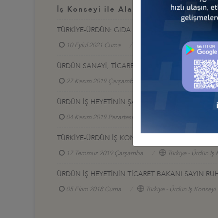
İş Konseyi ile Alakalı Diğer Etkinlikl
TÜRKİYE-ÜRDÜN: GIDA İŞ BİRLİĞİ FIRSATLARI HİB
10 Eylül 2021 Cuma
Türkiye - Ürdün İş Konseyi
ÜRDÜN SANAYİ, TİCARET VE TEDARİK BAKANI 
27 Kasım 2019 Çarşamba
Türkiye - Ürdün İş Ko
ÜRDÜN İŞ HEYETİNİN ŞANLIURFA VE GAZİANTEP Z
04 Kasım 2019 Pazartesi
Türkiye - Ürdün İş Kon
TÜRKİYE-ÜRDÜN İŞ KONSEYİ AMMAN ZİYARETİ
17 Temmuz 2019 Çarşamba
Türkiye - Ürdün İş
ÜRDÜN İŞ HEYETİNİN TİCARET BAKANI SAYIN RUH
05 Ekim 2018 Cuma
Türkiye - Ürdün İş Konseyi