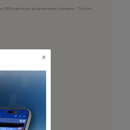
rt 2016 tarihinde düzenlenmesi planlanan “Türkiye-
×