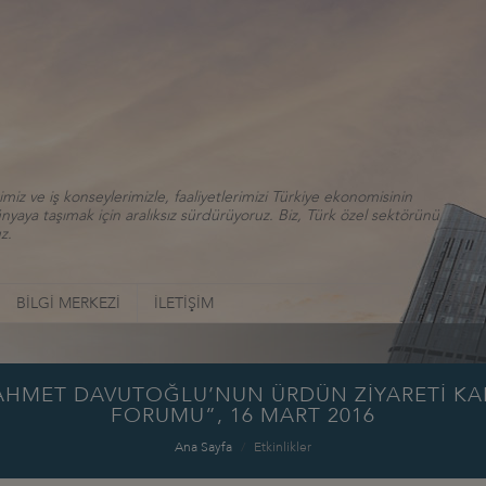
iz ve iş konseylerimizle, faaliyetlerimizi Türkiye ekonomisinin
aya taşımak için aralıksız sürdürüyoruz. Biz, Türk özel sektörünü
z.
BİLGİ MERKEZİ
İLETİŞİM
N AHMET DAVUTOĞLU’NUN ÜRDÜN ZİYARETİ K
FORUMU”, 16 MART 2016
Ana Sayfa
Etkinlikler