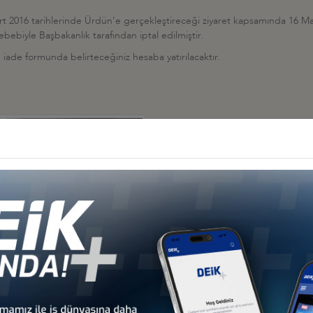
 2016 tarihlerinde Ürdün’e gerçekleştireceği ziyaret kapsamında 16 Ma
ebiyle Başbakanlık tarafından iptal edilmiştir.
n iade formunda belirteceğiniz hesaba yatırılacaktır.