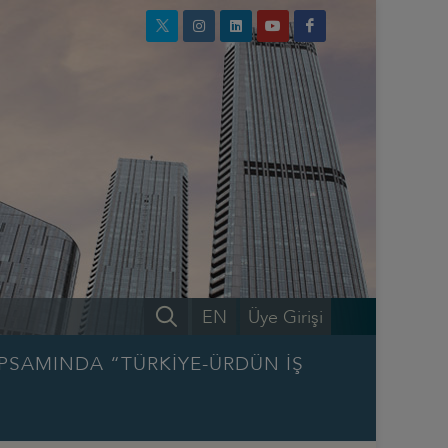
EN
Üye Girişi
APSAMINDA “TÜRKİYE-ÜRDÜN İŞ