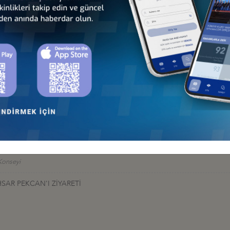
er
RİT TOPLANTISI
TARIQ HAMMOURI GÖRÜŞMESİ
nseyi
İYARETLERİ
seyi
 Konseyi
SAR PEKCAN'I ZİYARETİ