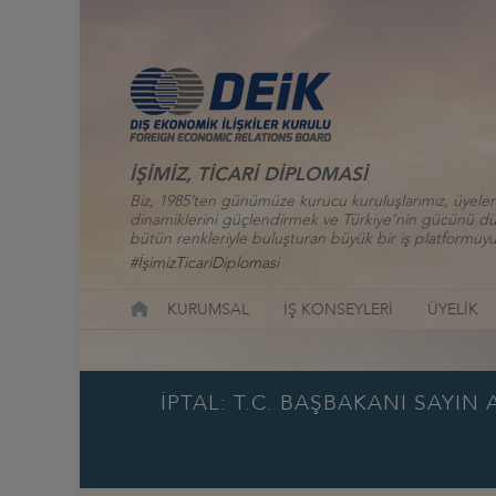
İŞİMİZ, TİCARİ DİPLOMASİ
Biz, 1985’ten günümüze kurucu kuruluşlarımız, üyelerim
dinamiklerini güçlendirmek ve Türkiye’nin gücünü düny
bütün renkleriyle buluşturan büyük bir iş platformuyu
#İşimizTicariDiplomasi
KURUMSAL
İŞ KONSEYLERİ
ÜYELİK
İPTAL: T.C. BAŞBAKANI SAYI