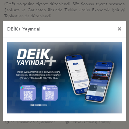
(GAP) bölgesine ziyaret düzenlendi. Söz Konusu ziyaret sırasında
Şanlıurfa ve Gaziantep illerinde Türkiye-Ürdün Ekonomik İşbirliği
Toplantıları da düzenlendi.
×
DEİK+ Yayında!
İş Konseyi ile Alakalı Diğer Etkinlikler
TÜRKİYE-ÜRDÜN: GIDA İŞ BİRLİĞİ FIRSATLARI HİBRİT
TOPLANTISI
10 Eylül 2021 Cuma
Türkiye - Ürdün İş Konseyi
ÜRDÜN SANAYİ, TİCARET VE TEDARİK BAKANI TARIQ
HAMMOURI GÖRÜŞMESİ
27 Kasım 2019 Çarşamba
Türkiye - Ürdün İş Konseyi
TÜRKİYE-ÜRDÜN İŞ KONSEYİ AMMAN ZİYARETİ
17 Temmuz 2019 Çarşamba
Türkiye - Ürdün İş Konseyi