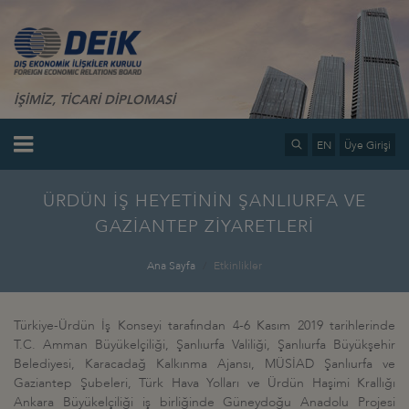
İŞİMİZ, TİCARİ DİPLOMASİ
EN
Üye Girişi
ÜRDÜN İŞ HEYETİNİN ŞANLIURFA VE
GAZİANTEP ZİYARETLERİ
Ana Sayfa
Etkinlikler
Türkiye-Ürdün İş Konseyi tarafından 4-6 Kasım 2019 tarihlerinde
T.C. Amman Büyükelçiliği, Şanlıurfa Valiliği, Şanlıurfa Büyükşehir
Belediyesi, Karacadağ Kalkınma Ajansı, MÜSİAD Şanlıurfa ve
Gaziantep Şubeleri, Türk Hava Yolları ve Ürdün Haşimi Krallığı
Ankara Büyükelçiliği iş birliğinde Güneydoğu Anadolu Projesi