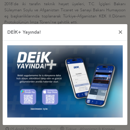
2018'de iki tarafın teknik heyet üyeleri, T.C. İçişleri Bakanı
Süleyman Soylu ve Afganistan Ticaret ve Sanayi Bakanı Humayoon
eş başkanlıklarında toplanarak Türkiye-Afganistan KEK II.Dönem
Protokolünün İmza Töreni'ne şahitlik etti.
×
DEİK+ Yayında!
İş Konseyi ile Alakalı Diğer Etkinlikler
DEİK, AFGANİSTAN BELH VİLAYETİ İŞ İNSANLARI HEYETİ İLE
TOPLANTI GERÇEKLEŞTİRDİ
25 Haziran 2026 Perşembe
Türkiye - Afganistan İş Konseyi
AFGANİSTAN İSLAM CUMHURİYETİ CUMHURBAŞKANI ASHRAF
GHANI İLE TOPLANTI
08 Aralık 2019 Pazar
Türkiye - Afganistan İş Konseyi
AFGANİSTAN İŞ VE YATIRIM FIRSATLARI TOPLANTISI
05 Aralık 2019 Perşembe
Türkiye - Afganistan İş Konseyi