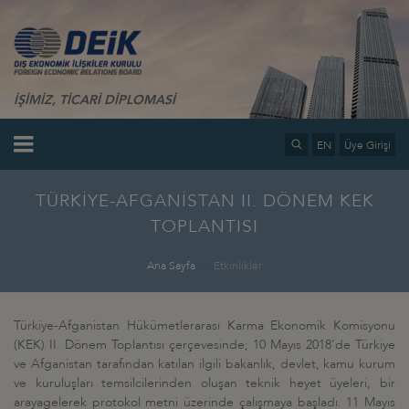
İŞİMİZ, TİCARİ DİPLOMASİ
EN
Üye Girişi
TÜRKİYE-AFGANİSTAN II. DÖNEM KEK
TOPLANTISI
Ana Sayfa
Etkinlikler
Türkiye-Afganistan Hükümetlerarası Karma Ekonomik Komisyonu
(KEK) II. Dönem Toplantısı çerçevesinde; 10 Mayıs 2018'de Türkiye
ve Afganistan tarafından katılan ilgili bakanlık, devlet, kamu kurum
ve kuruluşları temsilcilerinden oluşan teknik heyet üyeleri, bir
arayagelerek protokol metni üzerinde çalışmaya başladı. 11 Mayıs