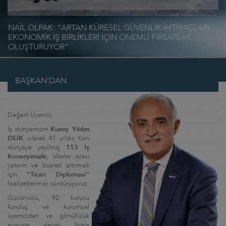
NAİL OLPAK: “ARTAN KÜRESEL GÜVENLİK İHTİYAÇLARI,
T
,
EKONOMİK İŞ BİRLİKLERİ İÇİN ÖNEMLİ FIRSATLAR
Ç
OLUŞTURUYOR”
B
BAŞKAN'DAN
Değerli Üyemiz,
İş dünyamızın
Kuzey Yıldızı
DEİK
olarak 41 yıldır, tüm
dünyaya yayılmış
153 İş
Konseyimizle
, ülkeler arası
yatırım ve ticareti artırmak
için
“
Ticari Diplomasi”
faaliyetlerimizi sürdürüyoruz.
Gücümüzü, 92 kurucu
kuruluş ve kurumsal
üyemizden ve gönüllülük
esasına dayalı firma