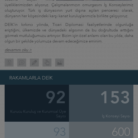
üyeliklerimizden alıyoruz. Çalışmalarımızın omurgasını İş Konseylerimiz
oluşturuyor. Türk iş dünyasının yurt dışına açılan penceresi olarak,
dünyanın her köşesindeki karşı kanat kuruluşlarımızla birlikte çalışıyoruz.
DEİK’in kırkıncı yılında, Ticari Diplomasi faaliyetlerinde olgunluğa
eriştiğini, ülkemizde ve dünyadaki algısının da bu doğrultuda arttığını
görmek mutluluğumuzu artırıyor. Bizim için özel anlamı olan bu yılda, daha
olgun bir şekilde yolumuza devam edeceğimize eminim.
devamını oku >
RAKAMLARLA DEİK
92
153
Kurucu Kuruluş ve Kurumsal Üye
Sayısı
İş Konseyi Sayısı
93
600