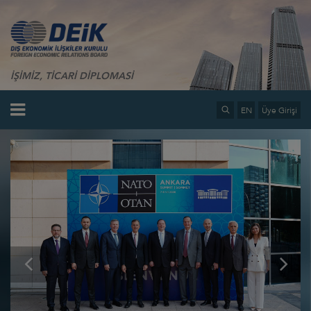
İŞİMİZ, TİCARİ DİPLOMASİ
EN
Üye Girişi