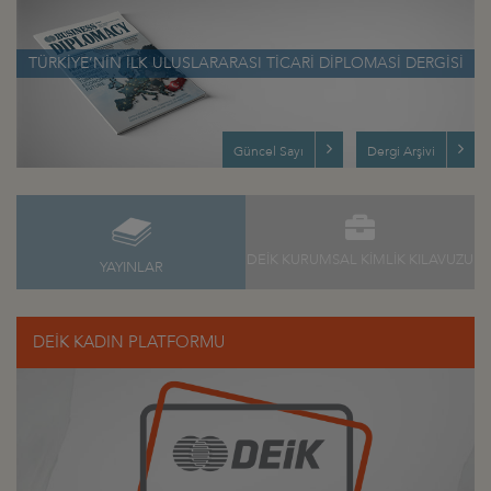
TÜRKİYE’NİN İLK ULUSLARARASI TİCARİ DİPLOMASİ DERGİSİ
Güncel Sayı
Dergi Arşivi
DEİK KURUMSAL KİMLİK KILAVUZU
YAYINLAR
DEİK KADIN PLATFORMU