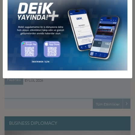
30 NİSAN-2 MAYIS 2026, BATUM
TÜRKMENİSTAN RO-RO HATTININ AÇILMASI HK.
Tüm Duyurular
MOĞOLİSTAN KARAKURUM ŞEHRİ GENEL VE UYGULAMA İMAR
PLANLARININ HAZIRLANMASINA YÖNELİK İHALE HK.
ETKİNLİK TAKVİMİ
RUSYA FEDERASYONU MOSKOVA KROKUS FUAR MERKEZİNDE
AKREDİTASYON SORUNU HK.
AĞUSTOS 2026
“TÜRKMENİSTAN'IN GELECEĞİNE YATIRIMLAR” FORUMU (IFT 2026),
18 MART 2026, AŞKABAT
05
DEİK/TÜRKİYE-MOĞOLİSTAN İŞ KONSEYİ’NİN ULANBATOR
HEYET ZİYARETİ, 14-19 EYLÜL 2026, ULANBATOR
Çarşamba
DEİK/TÜRKİYE-HONG KONG İŞ KONSEYİ’NİN KUŞAK VE YOL
10
ZİRVESİ VESİLESİYLE HONG KONG’A HEYET ZİYARETİ, 7-11
Pazartesi
EYLÜL 2026
Tüm Etkinlikler
BUSINESS DIPLOMACY