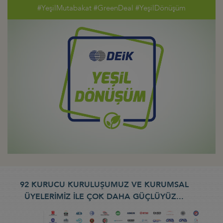
#YeşilMutabakat #GreenDeal #YeşilDönüşüm
92 KURUCU KURULUŞUMUZ VE KURUMSAL
ÜYELERİMİZ İLE ÇOK DAHA GÜÇLÜYÜZ...